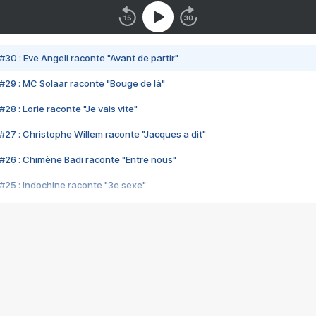
#30 : Eve Angeli raconte "Avant de partir"
#29 : MC Solaar raconte "Bouge de là"
28 : Lorie raconte "Je vais vite"
#27 : Christophe Willem raconte "Jacques a dit"
#26 : Chimène Badi raconte "Entre nous"
#25 : Indochine raconte "3e sexe"
#24 : Zaho raconte "C'est chelou"
#23 : Patrick Bruel raconte "Au café des délices"
#22 : Kyo raconte "Le chemin"
#21 : Nolwenn Leroy raconte "Cassé"
#20 : Patrick Hernandez raconte "Born to be alive"