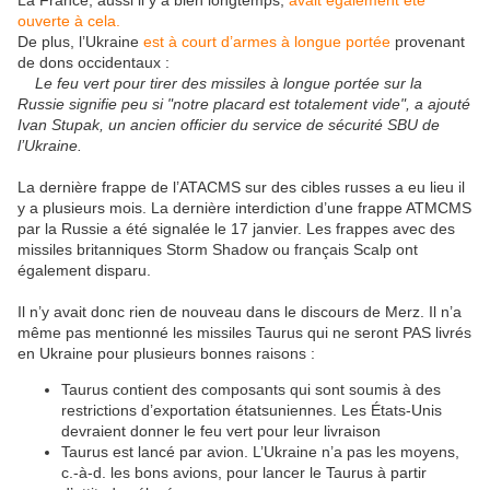
La France, aussi il y a bien longtemps,
avait également été
ouverte à cela.
De plus, l’Ukraine
est à court d’armes à longue portée
provenant
de dons occidentaux :
Le feu vert pour tirer des missiles à longue portée sur la
Russie signifie peu si "notre placard est totalement vide", a ajouté
Ivan Stupak, un ancien officier du service de sécurité SBU de
l’Ukraine.
La dernière frappe de l’ATACMS sur des cibles russes a eu lieu il
y a plusieurs mois. La dernière interdiction d’une frappe ATMCMS
par la Russie a été signalée le 17 janvier. Les frappes avec des
missiles britanniques Storm Shadow ou français Scalp ont
également disparu.
Il n’y avait donc rien de nouveau dans le discours de Merz. Il n’a
même pas mentionné les missiles Taurus qui ne seront PAS livrés
en Ukraine pour plusieurs bonnes raisons :
Taurus contient des composants qui sont soumis à des
restrictions d’exportation étatsuniennes. Les États-Unis
devraient donner le feu vert pour leur livraison
Taurus est lancé par avion. L’Ukraine n’a pas les moyens,
c.-à-d. les bons avions, pour lancer le Taurus à partir