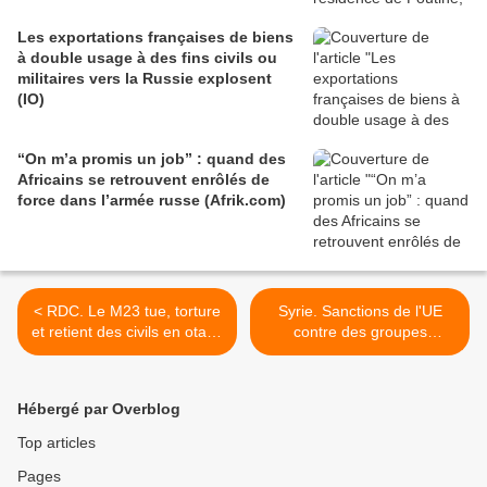
Les exportations françaises de biens
à double usage à des fins civils ou
militaires vers la Russie explosent
(IO)
“On m’a promis un job” : quand des
Africains se retrouvent enrôlés de
force dans l’armée russe (Afrik.com)
< RDC. Le M23 tue, torture
Syrie. Sanctions de l'UE
et retient des civils en otage
contre des groupes
dans des lieux de détention
responsables de massacres
– Nouvelle enquête
en mars (AFP) >
(Amnesty International)
Hébergé par Overblog
Top articles
Pages