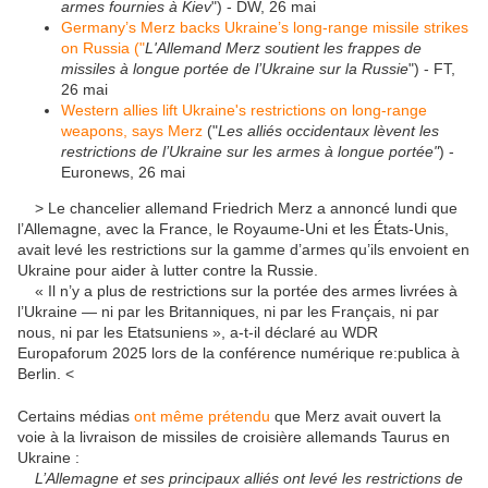
armes fournies à Kiev
") - DW, 26 mai
Germany’s Merz backs Ukraine’s long-range missile strikes
on Russia ("
L'Allemand Merz soutient les frappes de
missiles à longue portée de l’Ukraine sur la Russie
") - FT,
26 mai
Western allies lift Ukraine's restrictions on long-range
weapons, says Merz
("
Les alliés occidentaux lèvent les
restrictions de l’Ukraine sur les armes à longue portée"
) -
Euronews, 26 mai
> Le chancelier allemand Friedrich Merz a annoncé lundi que
l’Allemagne, avec la France, le Royaume-Uni et les États-Unis,
avait levé les restrictions sur la gamme d’armes qu’ils envoient en
Ukraine pour aider à lutter contre la Russie.
« Il n’y a plus de restrictions sur la portée des armes livrées à
l’Ukraine — ni par les Britanniques, ni par les Français, ni par
nous, ni par les Etatsuniens », a-t-il déclaré au WDR
Europaforum 2025 lors de la conférence numérique re:publica à
Berlin. <
Certains médias
ont même prétendu
que Merz avait ouvert la
voie à la livraison de missiles de croisière allemands Taurus en
Ukraine :
L’Allemagne et ses principaux alliés ont levé les restrictions de