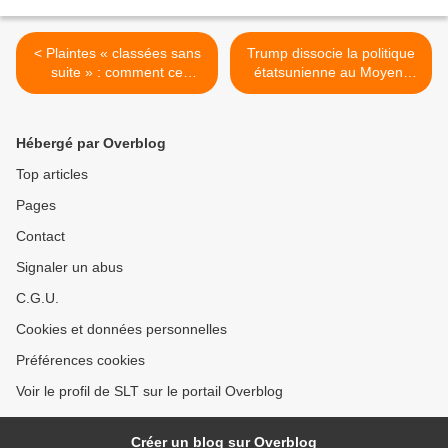
< Plaintes « classées sans
Trump dissocie la politique
suite » : comment ce
étatsunienne au Moyen-
député rend justice aux
Orient des intérêts d’Israël
citoyens (Vidéo)
(MoA) >
Hébergé par Overblog
Top articles
Pages
Contact
Signaler un abus
C.G.U.
Cookies et données personnelles
Préférences cookies
Voir le profil de SLT sur le portail Overblog
Créer un blog sur Overblog