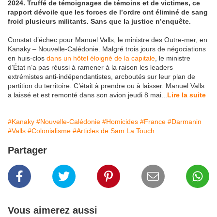
2024. Truffé de témoignages de témoins et de victimes, ce
rapport dévoile que les forces de l’ordre ont éliminé de sang
froid plusieurs militants. Sans que la justice n’enquête.
Constat d’échec pour Manuel Valls, le ministre des Outre-mer, en
Kanaky – Nouvelle-Calédonie. Malgré trois jours de négociations
en huis-clos
dans un hôtel éloigné de la capitale
, le ministre
d’État n’a pas réussi à ramener à la raison les leaders
extrémistes anti-indépendantistes, arcboutés sur leur plan de
partition du territoire. C’était à prendre ou à laisser. Manuel Valls
a laissé et est remonté dans son avion jeudi 8 mai...
Lire la suite
#Kanaky
#Nouvelle-Calédonie
#Homicides
#France
#Darmanin
#Valls
#Colonialisme
#Articles de Sam La Touch
Partager
Vous aimerez aussi