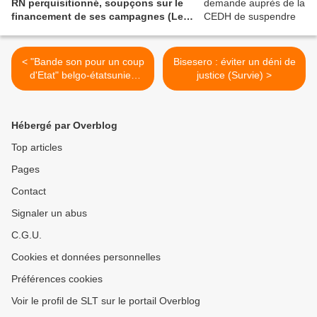
RN perquisitionné, soupçons sur le
financement de ses campagnes (Le
Monde/AFP)
< "Bande son pour un coup
Bisesero : éviter un déni de
d'Etat" belgo-étatsunien
justice (Survie) >
contre le Premier ministre
Lumumba élu
démocratiquement au
Hébergé par Overblog
Congo (Vidéo)
Top articles
Pages
Contact
Signaler un abus
C.G.U.
Cookies et données personnelles
Préférences cookies
Voir le profil de SLT sur le portail Overblog