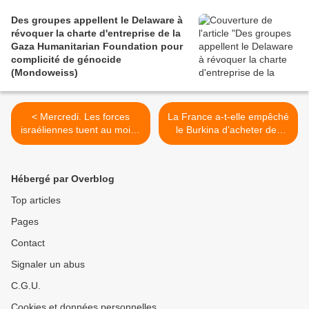
Des groupes appellent le Delaware à
révoquer la charte d'entreprise de la
Gaza Humanitarian Foundation pour
complicité de génocide
(Mondoweiss)
< Mercredi. Les forces
La France a-t-elle empêché
israéliennes tuent au moins
le Burkina d’acheter des
29 Palestiniens qui
armes ? Une politique
attendaient des camions de
française entre
nourriture, disent des
paternalisme, arrogance et
Hébergé par Overblog
responsables de Gaza (The
incompréhension (Bruno
Guardian/Al
Jaffré) >
Top articles
Jazeera/AFP/Le Monde)
Pages
Contact
Signaler un abus
C.G.U.
Cookies et données personnelles