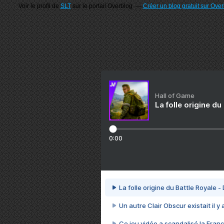
Voir le profil de
SLT
sur le portail Overblog
Créer un blog gratuit sur Ove
Hall of Game
La folle origine du
0:00
La folle origine du Battle Royale -
Un autre Clair Obscur existait il y
Ce jeu vidéo a scandalisé la Franc