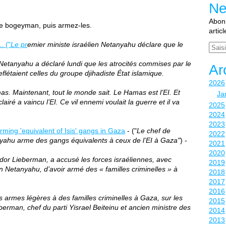
Ne
Abonn
me bogeyman, puis armez-les.
artic
. ("
Le pr
emier ministe israélien Netanyahu déclare que le
Email
etanyahu a déclaré lundi que les atrocités commises par le
Ar
flétaient celles du groupe djihadiste État islamique.
2026
s. Maintenant, tout le monde sait. Le Hamas est l’EI. Et
Ja
ré a vaincu l’EI. Ce vil ennemi voulait la guerre et il va
2025
2024
2023
rming 'equivalent of Isis' gangs in Gaza
- ("
Le chef de
2022
anyahu arme des gangs équivalents à ceux de l’EI à Gaza"
) -
2021
2020
gdor Lieberman, a accusé les forces israéliennes, avec
2019
n Netanyahu, d’avoir armé des « familles criminelles » à
2018
2017
2016
s armes légères à des familles criminelles à Gaza, sur les
2015
erman, chef du parti Yisrael Beiteinu et ancien ministre des
2014
2013