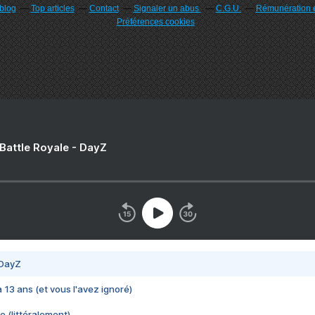
rblog
Top articles
Contact
Signaler un abus
C.G.U.
Rémunération e
Préférences cookies
 Battle Royale - DayZ
 DayZ
 a 13 ans (et vous l'avez ignoré)
e (littéralement)