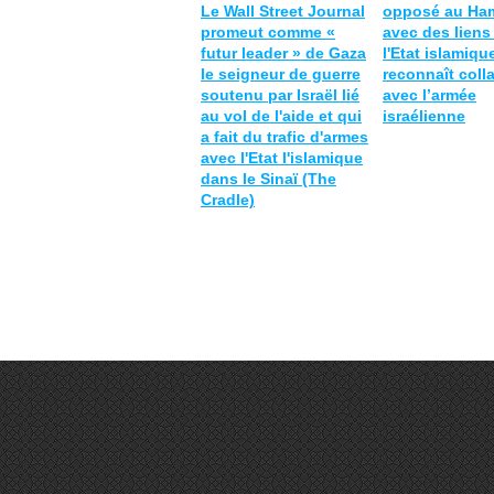
Le Wall Street Journal
opposé au Ha
promeut comme «
avec des liens
futur leader » de Gaza
l'Etat islamiqu
le seigneur de guerre
reconnaît coll
soutenu par Israël lié
avec l’armée
au vol de l'aide et qui
israélienne
a fait du trafic d'armes
avec l'Etat l'islamique
dans le Sinaï (The
Cradle)