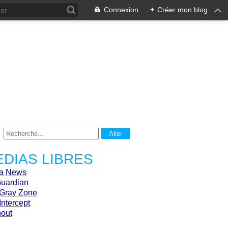
Connexion
+
Créer mon blog
DIAS LIBRES
ca News
Guardian
Gray Zone
Intercept
hout