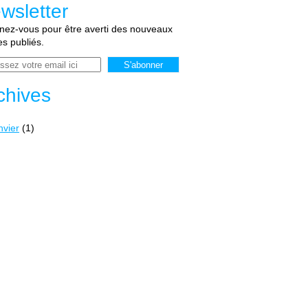
wsletter
ez-vous pour être averti des nouveaux
les publiés.
chives
nvier
(1)