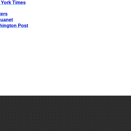
 York Times
ters
huanet
hington Post