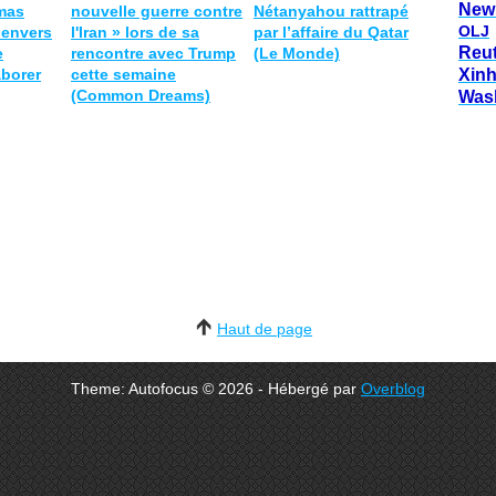
New
mas
nouvelle guerre contre
Nétanyahou rattrapé
OLJ
 envers
l'Iran » lors de sa
par l’affaire du Qatar
Reu
e
rencontre avec Trump
(Le Monde)
aborer
cette semaine
Xin
(Common Dreams)
Was
Haut de page
Theme: Autofocus © 2026 - Hébergé par
Overblog