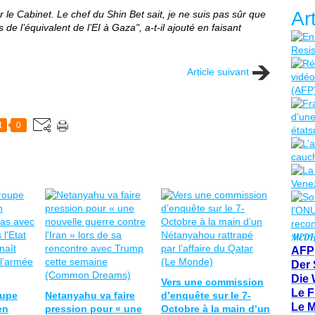
Ar
le Cabinet. Le chef du Shin Bet sait, je ne suis pas sûr que
de l’équivalent de l’EI à Gaza", a-t-il ajouté en faisant
Article suivant
t
0
MEDI
AFP
Der 
Die 
Vers une commission
Le F
oupe
Netanyahu va faire
d’enquête sur le 7-
Le 
en
pression pour « une
Octobre à la main d’un