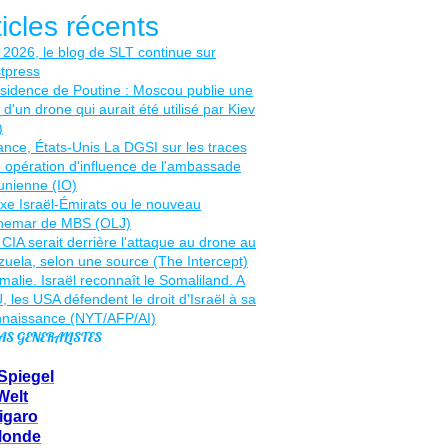
ticles récents
AS GENERALISTES
Spiegel
Welt
igaro
Monde