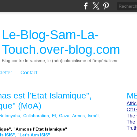
Le-Blog-Sam-La-
Touch.over-blog.com
Blog contre le racisme, le (néo)colonialisme et l'impérialisme
letter
Contact
s est l’Etat Islamique",
ME
ique" (MoA)
Afri
Off 
Netanyahu
Collaboration
EI
Gaza
Armes
Israël
The 
The 
Trut
ique", "Armons l’Etat Islamique"
 ISIS", "Let's Arm ISIS"