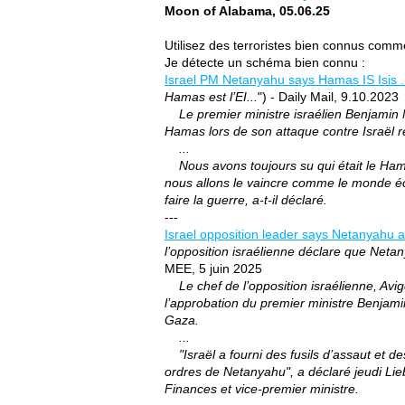
Moon of Alabama, 05.06.25
Utilisez des terroristes bien connus com
Je détecte un schéma bien connu :
Israel PM Netanyahu says Hamas IS Isis ..
Hamas est l’EI...
") - Daily Mail, 9.10.2023
Le premier ministre israélien Benjamin N
Hamas lors de son attaque contre Israël re
...
Nous avons toujours su qui était le Hama
nous allons le vaincre comme le monde éclai
faire la guerre, a-t-il déclaré.
---
Israel opposition leader says Netanyahu a
l’opposition israélienne déclare que Net
MEE, 5 juin 2025
Le chef de l’opposition israélienne, Avi
l’approbation du premier ministre Benjami
Gaza.
...
"Israël a fourni des fusils d’assaut et de
ordres de Netanyahu", a déclaré jeudi Lieb
Finances et vice-premier ministre.