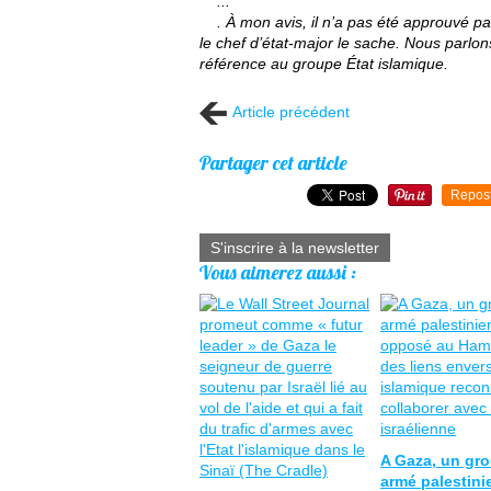
...
. À mon avis, il n’a pas été approuvé par 
le chef d’état-major le sache. Nous parlons 
référence au groupe État islamique.
Article précédent
Partager cet article
Repos
S'inscrire à la newsletter
Vous aimerez aussi :
A Gaza, un gr
armé palestini