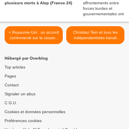
plusieurs morts à Alep (France 24)
< Royaume-Uni : un accord
Christian Tein et tous les
controversé sur la cession
indépendantistes kanak
des Chagos à l'île Maurice
incarcérés après les
(Africa News)
émeutes en Nouvelle-
Calédonie ont été libérés
Hébergé par Overblog
(Le Monde) >
Top articles
Pages
Contact
Signaler un abus
C.G.U.
Cookies et données personnelles
Préférences cookies