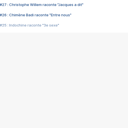
#27 : Christophe Willem raconte "Jacques a dit"
#26 : Chimène Badi raconte "Entre nous"
#25 : Indochine raconte "3e sexe"
#24 : Zaho raconte "C'est chelou"
#23 : Patrick Bruel raconte "Au café des délices"
#22 : Kyo raconte "Le chemin"
#21 : Nolwenn Leroy raconte "Cassé"
#20 : Patrick Hernandez raconte "Born to be alive"
#19 : Lorie raconte "Près de moi"
#18 : Michael Jones raconte "A nos actes manqués" (avec Jean-Jacque
#17 : Khaled raconte "Aïcha"
#16 : Corneille raconte "Parce qu'on vient de loin"