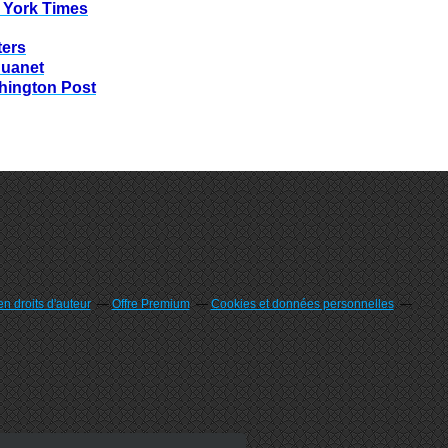
 York Times
ters
huanet
hington Post
n droits d'auteur
Offre Premium
Cookies et données personnelles