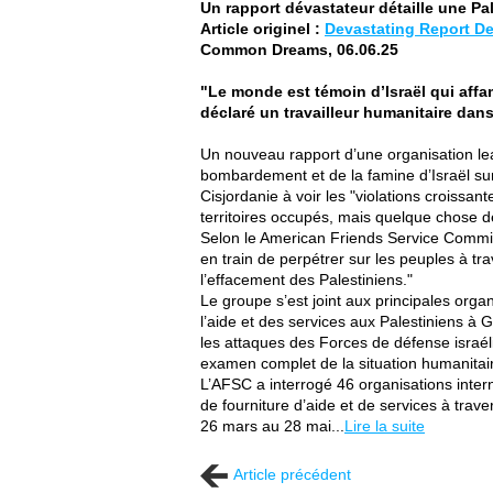
Un rapport dévastateur détaille une Pa
Article originel :
Devastating Report De
Common Dreams, 06.06.25
"Le monde est témoin d’Israël qui affa
déclaré un travailleur humanitaire dans
Un nouveau rapport d’une organisation lea
bombardement et de la famine d’Israël sur
Cisjordanie à voir les "violations croissa
territoires occupés, mais quelque chose d
Selon le American Friends Service Committe
en train de perpétrer sur les peuples à tra
l’effacement des Palestiniens."
Le groupe s’est joint aux principales orga
l’aide et des services aux Palestiniens à 
les attaques des Forces de défense israé
examen complet de la situation humanitaire
L’AFSC a interrogé 46 organisations inter
de fourniture d’aide et de services à trav
26 mars au 28 mai...
Lire la suite
Article précédent