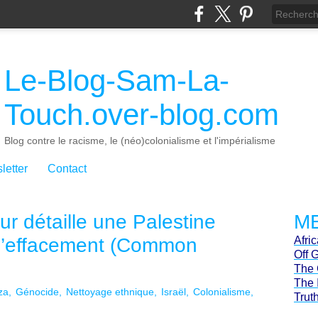
Le-Blog-Sam-La-
Touch.over-blog.com
Blog contre le racisme, le (néo)colonialisme et l'impérialisme
letter
Contact
r détaille une Palestine
ME
l’effacement (Common
Afri
Off 
The 
The 
za
Génocide
Nettoyage ethnique
Israël
Colonialisme
Trut