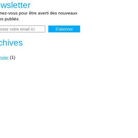
wsletter
ez-vous pour être averti des nouveaux
les publiés.
chives
nvier
(1)