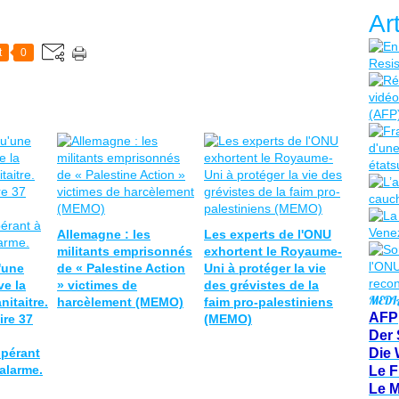
Ar
t
0
Allemagne : les
Les experts de l'ONU
militants emprisonnés
exhortent le Royaume-
'une
de « Palestine Action
Uni à protéger la vie
ve la
» victimes de
des grévistes de la
MEDI
nitaitre.
harcèlement (MEMO)
faim pro-palestiniens
AFP
ire 37
(MEMO)
Der 
opérant
Die 
'alarme.
Le F
Le 