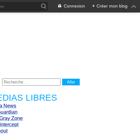
Connexion
+
Créer mon blog
DIAS LIBRES
ca News
Guardian
Gray Zone
Intercept
hout