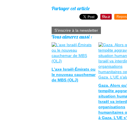
Partager cet article
Repos
S'inscrire à la newsletter
Vous aimerez aussi :
L’axe Israël-Émirats ou
le nouveau cauchemar
de MBS (OLJ)
Gaza. Alors qu
tempête aggra
situation huma
Israël va interd
organisations
humanitaires 
à Gaza. L'UE s