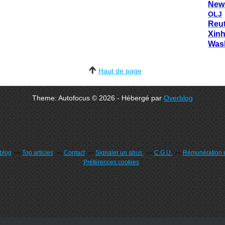
New
OLJ
Reu
Xin
Was
Haut de page
Theme: Autofocus © 2026 - Hébergé par
Overblog
rblog
Top articles
Contact
Signaler un abus
C.G.U.
Rémunération e
Préférences cookies