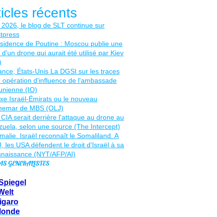
ticles récents
AS GENERALISTES
Spiegel
Welt
igaro
Monde