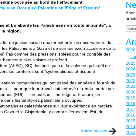
lestine occupée au bord de l’effacement
Ne
tails an Occupied Palestine on 'Edge of Erasure'
Abonn
artic
me et bombarde les Palestiniens en toute impunité", a
Email
 la région.
Ar
der de justice sociale quaker exhorte les observateurs du
 les Palestiniens à Gaza et de son annexion accélérée de la
2026
ntes" Pas comme des pressions isolées pour le contrôle des
Ja
e beaucoup plus sinistre et profond.
2025
e (AFSC), SC), les politiques et la violence qu’Israël est
2024
vers les territoires sont "systématiques et risquent
2023
2022
nisations humanitaires qui ont passé des années à fournir de
2021
Gaza — pour que leur travail soit entravé et rendu mortel par
2020
liennes (FDI) — en publiant The Edge of Erasure, un
2019
 dans les territoires palestiniens occupés.
2018
nationales et palestiniennes sur leur expérience en matière
2017
ers Gaza et la Cisjordanie, y compris Jérusalem-Est, du
2016
2015
2014
Article suivant
2013