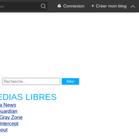
Connexion
+
Créer mon blog
DIAS LIBRES
ca News
Guardian
Gray Zone
Intercept
hout