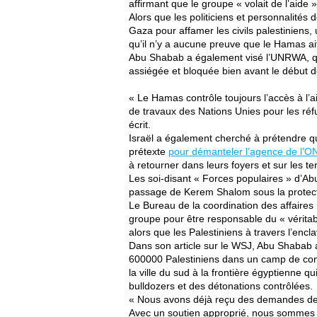
affirmant que le groupe « volait de l’aide 
Alors que les politiciens et personnalités 
Gaza pour affamer les civils palestiniens
qu’il n’y a aucune preuve que le Hamas ai
Abu Shabab a également visé l’UNRWA, qui
assiégée et bloquée bien avant le début d
« Le Hamas contrôle toujours l’accès à l’a
de travaux des Nations Unies pour les réf
écrit.
Israël a également cherché à prétendre qu
prétexte
pour démanteler l’agence de l’O
à retourner dans leurs foyers et sur les t
Les soi-disant « Forces populaires » d’A
passage de Kerem Shalom sous la protectio
Le Bureau de la coordination des affair
groupe pour être responsable du « véritable
alors que les Palestiniens à travers l’enc
Dans son article sur le WSJ, Abu Shabab 
600000 Palestiniens dans un camp de conce
la ville du sud à la frontière égyptienne
bulldozers et des détonations contrôlées.
« Nous avons déjà reçu des demandes de 
Avec un soutien approprié, nous sommes p