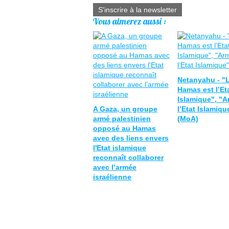
S'inscrire à la newsletter
Vous aimerez aussi :
Netanyahu - "
Hamas est l’Et
Islamique", "
A Gaza, un groupe
l’Etat Islamiqu
armé palestinien
(MoA)
opposé au Hamas
avec des liens envers
l'Etat islamique
reconnaît collaborer
avec l’armée
israélienne