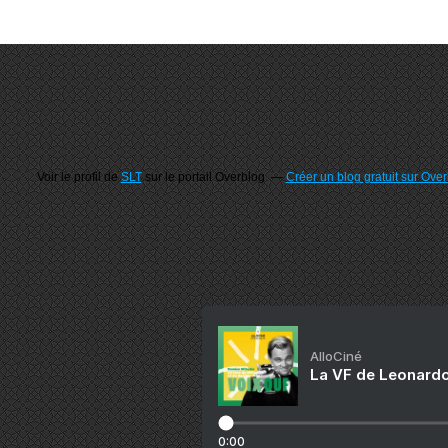
Voir le profil de
SLT
sur le portail Overblog
Créer un blog gratuit sur Ove
AlloCiné
La VF de Leonardo
0:00