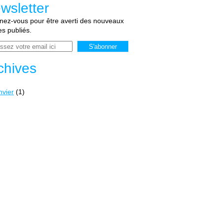
wsletter
ez-vous pour être averti des nouveaux
les publiés.
chives
nvier
(1)