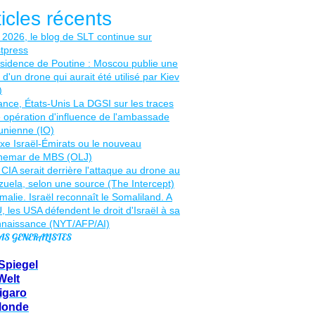
ticles récents
AS GENERALISTES
Spiegel
Welt
igaro
Monde