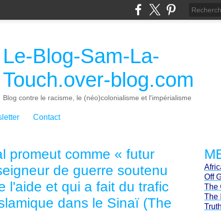
Le-Blog-Sam-La-
Touch.over-blog.com
Blog contre le racisme, le (néo)colonialisme et l'impérialisme
letter
Contact
al promeut comme « futur
ME
seigneur de guerre soutenu
Afri
Off 
 l'aide et qui a fait du trafic
The 
The 
'islamique dans le Sinaï (The
Trut