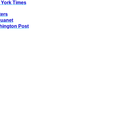
 York Times
ters
huanet
hington Post