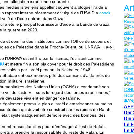
», une allégation israélienne courante.
Ar
des médias israéliens appellent souvent à bloquer l’aide à
, un rapport interne récemment divulgué de l’USAID a
conclu
t volé de l’aide entrant dans Gaza.
 a été le principal fournisseur d’aide à la bande de Gaza
e la guerre en 2023.
ide et domine des institutions comme l’Office de secours et
ugiés de Palestine dans le Proche-Orient, ou UNRWA », a-t-il
e l’UNRWA est infiltré par le Hamas, l’utilisant comme
NU
et mettre fin à son plaidoyer pour le droit des Palestiniens
erres volées par Israël pendant la Nakba en 1948.
bu Shabab ont eux-mêmes pillé des camions d’aide près du
n militaire israélienne.
es humanitaires des Nations Unies (OCHA) a condamné son
 vol de l’aide »... sous le regard des forces israéliennes,”
lave dévastée vivaient en danger de famine.
MEDI
a également promu le plan d’Israël d’emprisonner au moins
AFP
ntration qui devait être construit sur les ruines de Rafah,
Der 
 qui était systématiquement démolie avec des bombes, des
Die 
Le F
nombreuses familles pour déménager à l’est de Rafah.
Le 
rêts à prendre la responsabilité du reste de Rafah. En