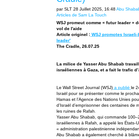
par SLT
28 Juillet 2025, 16:48
Abu Shaba
Articles de Sam La Touch
WSJ promeut comme « futur leader » de 
vol de l'aide
Article originel :
WSJ promotes Israeli-b
leader'
The Cradle, 26.07.25
La milice de Yasser Abu Shabab travail
israéliennes à Gaza, et a fait le trafic 
Le Wall Street Journal (WSJ)
a publié
le 2
Israël pour se présenter comme le prochai
Hamas et l’Agence des Nations Unies pour
d’Israël d’emprisonner des centaines de m
les ruines de Rafah.
Yasser Abu Shabab, qui commande 100–20
israéliennes à Rafah, a appelé les États-U
« administration palestinienne indépendan
Abu Shabab a également cherché à blâmer