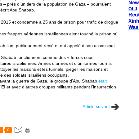
New
 – près d’un tiers de la population de Gaza – pourraient
OLJ
 écrit Abu Shabab.
Reu
Xin
 2015 et condamné à 25 ans de prison pour trafic de drogue
Was
des frappes aériennes israéliennes aient touché la prison où
ab l’ont publiquement renié et ont appelé à son assassinat
Shabab fonctionnent comme des « forces sous
itaires israéliennes. Armés d’armes et d’uniformes fournis
ttoyer les maisons et les tunnels, piéger les maisons et
té des soldats israéliens occupants.
’avant la guerre de Gaza, le groupe d’Abu Shabab
était
EI et avec d’autres groupes militants pendant l’insurrection
Article suivant
t
0