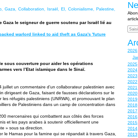
Ne
b
Gaza
Collaboration
Israël
EI
Colonialisme
Palestine
Abonn
artic
Gaza le seigneur de guerre soutenu par Israël lié au
Email
acked warlord linked to aid theft as Gaza's 'future
Ar
2026
Ja
le sous couverture pour aider les opérations
2025
d’armes vers l’Etat islamique dans le Sinaï.
2024
2023
2022
4 juillet un commentaire d’un collaborateur palestinien avec
2021
n dirigeant de Gaza, faisant de fausses déclarations sur le
2020
 les réfugiés palestiniens (UNRWA), et promouvant le plan
2019
illiers de Palestiniens dans un camp de concentration dans
2018
2017
0 mercenaires qui combattent aux côtés des forces
2016
nis et les pays arabes à soutenir officiellement une
2015
te » sous sa direction.
2014
 le Hamas pour la famine qui se répandait à travers Gaza,
2013