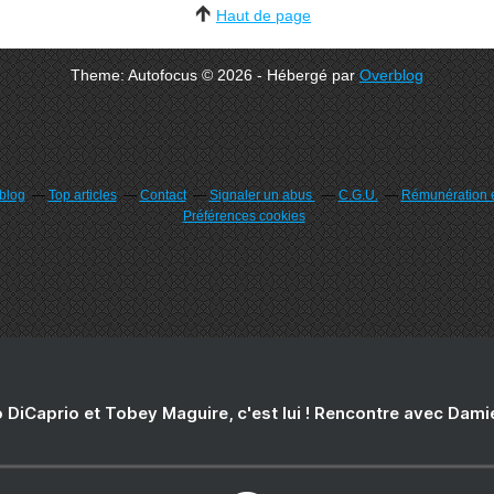
Haut de page
Theme: Autofocus © 2026 - Hébergé par
Overblog
rblog
Top articles
Contact
Signaler un abus
C.G.U.
Rémunération e
Préférences cookies
 DiCaprio et Tobey Maguire, c'est lui ! Rencontre avec Dam