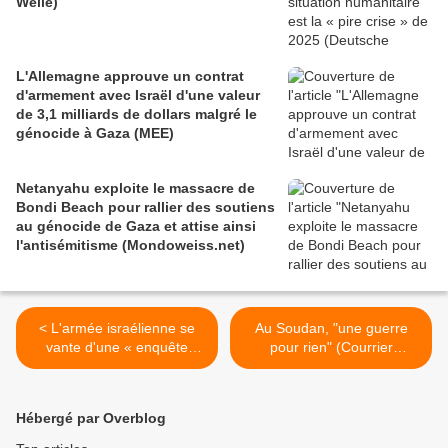
Welle)
L'Allemagne approuve un contrat
d'armement avec Israël d'une valeur
de 3,1 milliards de dollars malgré le
génocide à Gaza (MEE)
Netanyahu exploite le massacre de
Bondi Beach pour rallier des soutiens
au génocide de Gaza et attise ainsi
l'antisémitisme (Mondoweiss.net)
< L'armée israélienne se
Au Soudan, "une guerre
vante d'une « enquête
pour rien" (Courrier
approfondie » qui confirme
International) >
qu'Israël laisse mourir de
faim des enfants malades
Hébergé par Overblog
(Common Dreams)