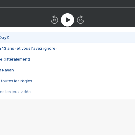
 DayZ
 a 13 ans (et vous l'avez ignoré)
e (littéralement)
im Rayan
 toutes les règles
s les jeux vidéo
us choquant de Rockstar ? - Le scandale BULLY
e plus moche de Steam
du RÊVE tourne au CAUCHEMAR