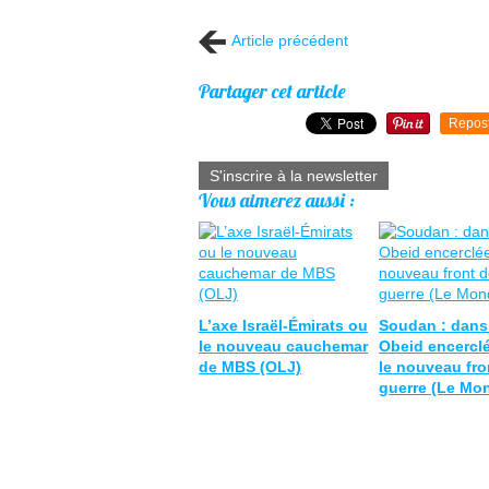
Article précédent
Partager cet article
Repos
S'inscrire à la newsletter
Vous aimerez aussi :
L’axe Israël-Émirats ou
Soudan : dans 
le nouveau cauchemar
Obeid encerclé
de MBS (OLJ)
le nouveau fro
guerre (Le Mo