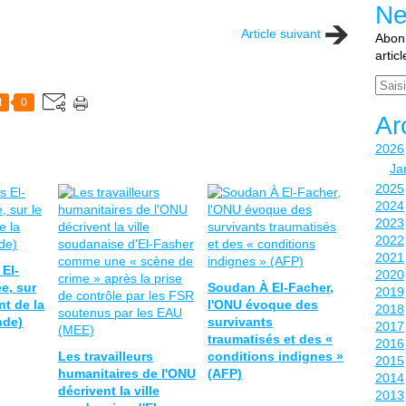
Ne
Article suivant
Abonn
artic
Email
t
0
Ar
2026
Ja
2025
2024
2023
2022
2021
El-
2020
e, sur
Soudan À El-Facher,
2019
nt de la
l'ONU évoque des
2018
nde)
survivants
2017
traumatisés et des «
2016
Les travailleurs
conditions indignes »
2015
humanitaires de l'ONU
(AFP)
2014
décrivent la ville
2013