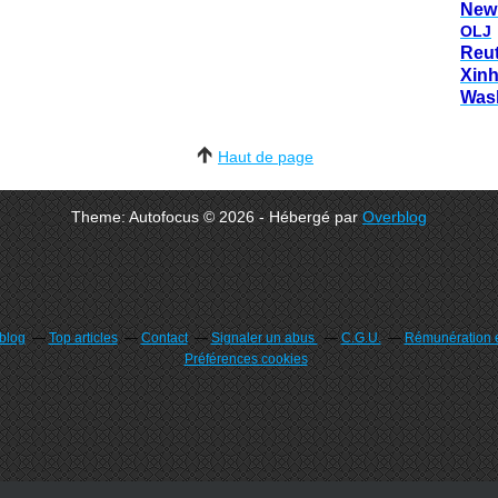
New
OLJ
Reu
Xin
Was
Haut de page
Theme: Autofocus © 2026 - Hébergé par
Overblog
rblog
Top articles
Contact
Signaler un abus
C.G.U.
Rémunération e
Préférences cookies