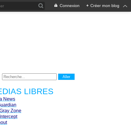
Connexion
+
Créer mon blog
DIAS LIBRES
ca News
Guardian
Gray Zone
Intercept
hout