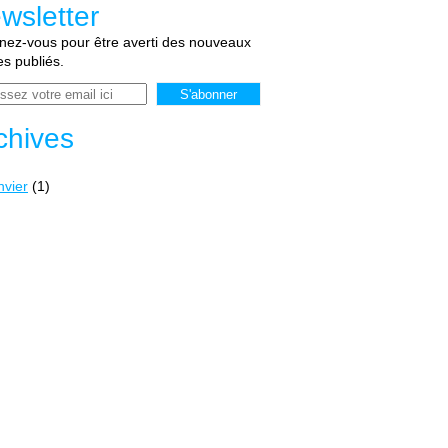
wsletter
ez-vous pour être averti des nouveaux
les publiés.
chives
nvier
(1)