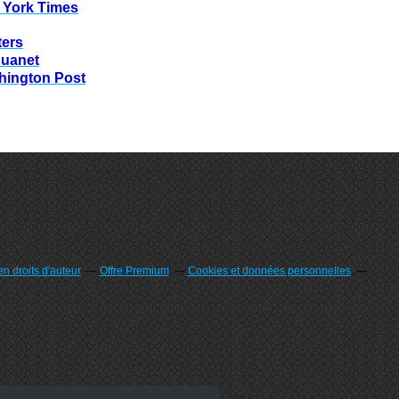
 York Times
ters
huanet
hington Post
n droits d'auteur
Offre Premium
Cookies et données personnelles