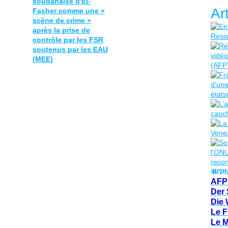
soudanaise d'El-
Ar
Fasher comme une «
scène de crime »
après la prise de
contrôle par les FSR
soutenus par les EAU
(MEE)
MEDI
AFP
Der 
Die 
Le F
Le 