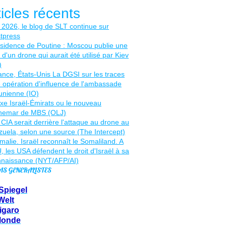
ticles récents
AS GENERALISTES
Spiegel
Welt
igaro
Monde