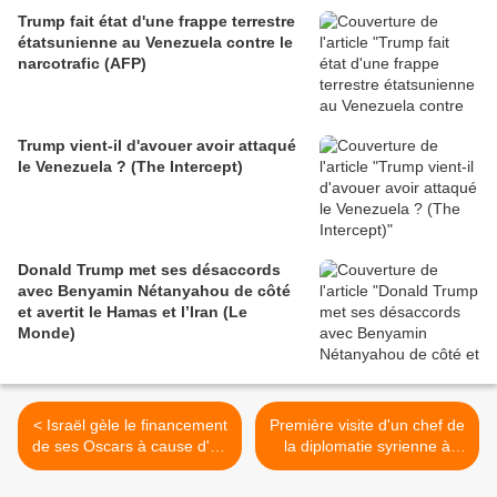
Trump fait état d'une frappe terrestre
étatsunienne au Venezuela contre le
narcotrafic (AFP)
Trump vient-il d'avouer avoir attaqué
le Venezuela ? (The Intercept)
Donald Trump met ses désaccords
avec Benyamin Nétanyahou de côté
et avertit le Hamas et l’Iran (Le
Monde)
< Israël gèle le financement
Première visite d'un chef de
de ses Oscars à cause d'un
la diplomatie syrienne à
film jugé « propalestinien »
Washington depuis 25 ans
(AFP)
(AFP) >