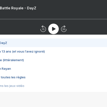
 Battle Royale - DayZ
 DayZ
 a 13 ans (et vous l'avez ignoré)
e (littéralement)
im Rayan
 toutes les règles
s les jeux vidéo
us choquant de Rockstar ? - Le scandale BULLY
e plus moche de Steam