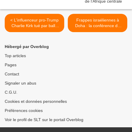
< L'influenceur pro-Trump
Frappes israéliennes à
Charlie Kirk tué par balle
Doha : la conférence de
sur un campus de l'Utah
Macron à l'ONU du
(Yahoo)
22.09.25 attire de nouveaux
pays (IO) >
Hébergé par Overblog
Top articles
Pages
Contact
Signaler un abus
C.G.U.
Cookies et données personnelles
Préférences cookies
Voir le profil de SLT sur le portail Overblog