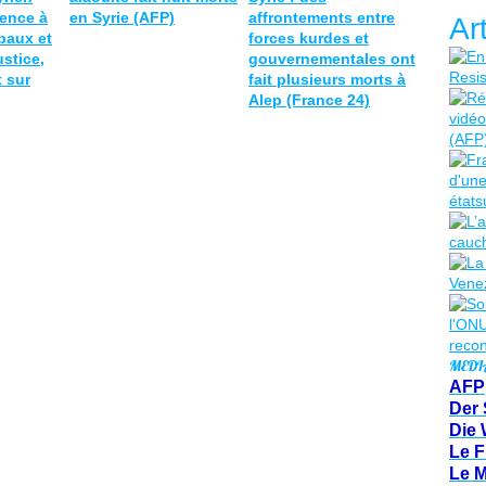
lence à
en Syrie (AFP)
affrontements entre
Ar
ibaux et
forces kurdes et
ustice,
gouvernementales ont
t sur
fait plusieurs morts à
Alep (France 24)
MEDI
AFP
Der 
Die 
Le F
Le 