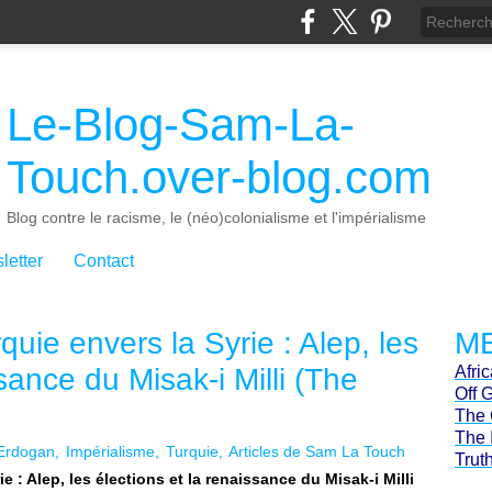
Le-Blog-Sam-La-
Touch.over-blog.com
Blog contre le racisme, le (néo)colonialisme et l'impérialisme
letter
Contact
quie envers la Syrie : Alep, les
ME
sance du Misak-i Milli (The
Afri
Off 
The 
The 
Erdogan
Impérialisme
Turquie
Articles de Sam La Touch
Trut
ie : Alep, les élections et la renaissance du Misak-i Milli