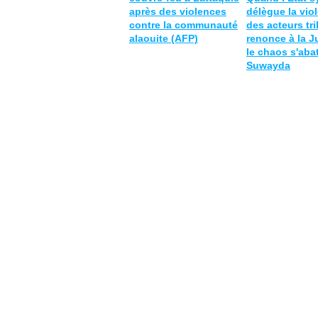
après des violences
délègue la vio
contre la communauté
des acteurs tr
alaouite (AFP)
renonce à la J
le chaos s'aba
Suwayda