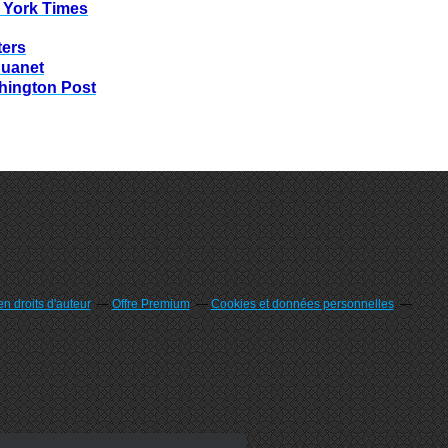
 York Times
ters
huanet
hington Post
n droits d'auteur
Offre Premium
Cookies et données personnelles