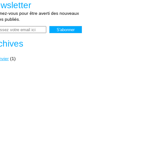
wsletter
ez-vous pour être averti des nouveaux
les publiés.
chives
nvier
(1)