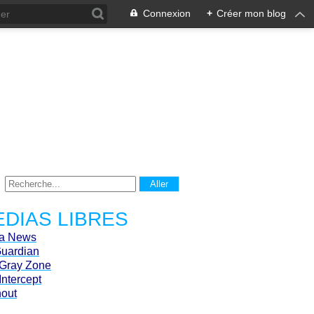
Connexion
+
Créer mon blog
DIAS LIBRES
ca News
Guardian
Gray Zone
Intercept
hout