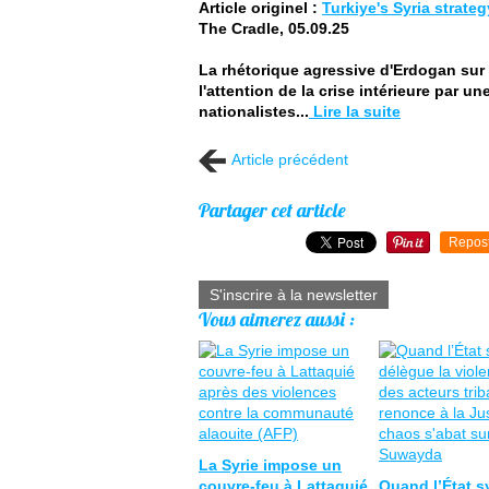
Article originel :
Turkiye's Syria strateg
The Cradle, 05.09.25
La rhétorique agressive d'Erdogan sur 
l'attention de la crise intérieure par u
nationalistes...
Lire la suite
Article précédent
Partager cet article
Repos
S'inscrire à la newsletter
Vous aimerez aussi :
La Syrie impose un
couvre-feu à Lattaquié
Quand l’État s