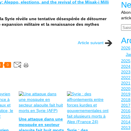
y: Aleppo, elections, and the revival of the Misak-i Milli
Ne
Abonn
artic
la Syrie révèle une tentative désespérée de détourner
ne expansion militaire et la renaissance des mythes
Email
Ar
Article suivant
2026
Ja
2025
t
0
2024
2023
2022
2021
2020
2019
2018
2017
2016
2015
Une attaque dans une
2014
mosquée en secteur
2013
yrien
alaouite fait huit morts
Syrie : des