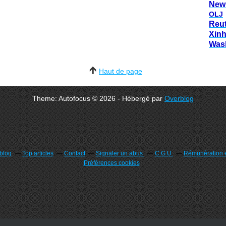
New
OLJ
Reu
Xin
Was
Haut de page
Theme: Autofocus © 2026 - Hébergé par
Overblog
rblog
Top articles
Contact
Signaler un abus
C.G.U.
Rémunération e
Préférences cookies