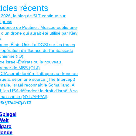
ticles récents
AS GENERALISTES
Spiegel
Welt
igaro
Monde