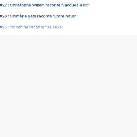
#27 : Christophe Willem raconte "Jacques a dit"
#26 : Chimène Badi raconte "Entre nous"
#25 : Indochine raconte "3e sexe"
#24 : Zaho raconte "C'est chelou"
#23 : Patrick Bruel raconte "Au café des délices"
#22 : Kyo raconte "Le chemin"
#21 : Nolwenn Leroy raconte "Cassé"
#20 : Patrick Hernandez raconte "Born to be alive"
#19 : Lorie raconte "Près de moi"
#18 : Michael Jones raconte "A nos actes manqués" (avec Jean-Jacque
#17 : Khaled raconte "Aïcha"
#16 : Corneille raconte "Parce qu'on vient de loin"