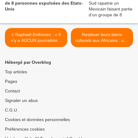
de 8 personnes expulsées des Etats-
Unis
< Raphaël Enthoven : « Il
Restituer leurs biens
n’y a AUCUN journaliste à
culturels aux Africains : une
Gaza. Uniquement des
promesse de l’Elysée
tueurs, des combattants ou
déterrée par le Sénat
des preneurs d’otages avec
(Histoirecoloniale.net) >
Hébergé par Overblog
une carte de presse. ».
Besançon annule sa venue
Top articles
au festival littéraire (Le
Pages
Monde)
Contact
Signaler un abus
C.G.U.
Cookies et données personnelles
Préférences cookies