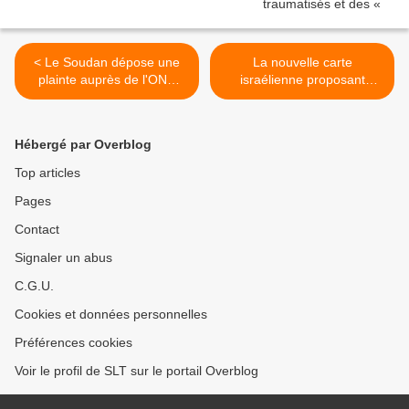
< Le Soudan dépose une
La nouvelle carte
plainte auprès de l'ONU
israélienne proposant
concernant la présence
d'annexer 80 % de la
présumée de mercenaires
Cisjordanie, expliquée
colombiens soutenus par
(Mondoweiss) >
Hébergé par Overblog
les Émirats arabes unis au
Darfour (Sudan Tribune)
Top articles
Pages
Contact
Signaler un abus
C.G.U.
Cookies et données personnelles
Préférences cookies
Voir le profil de SLT sur le portail Overblog