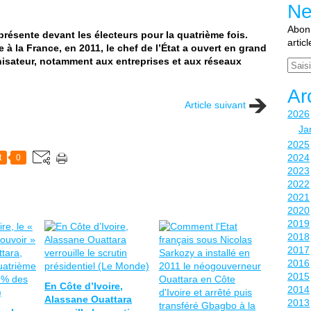
Ne
Abonn
 présente devant les électeurs pour la quatrième fois.
artic
à la France, en 2011, le chef de l’État a ouvert en grand
nisateur, notamment aux entreprises et aux réseaux
Email
Ar
Article suivant
2026
Ja
2025
2024
t
0
2023
2022
2021
2020
2019
2018
2017
2016
2015
En Côte d’Ivoire,
2014
Alassane Ouattara
2013