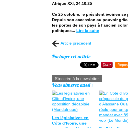
Afrique XXI, 24.10.25
Ce 25 octobre, le président ivoirien se
Depuis son accession au pouvoir grâce 
les portes de son pays à l’ancien colo
politiques...
Lire la suite
Article précédent
Partager cet article
Repos
S'inscrire à la newsletter
Vous aimerez aussi :
Les législatives en
Côte d’Ivoire, une