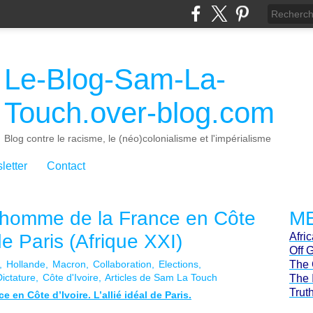
Le-Blog-Sam-La-
Touch.over-blog.com
Blog contre le racisme, le (néo)colonialisme et l'impérialisme
letter
Contact
l’homme de la France en Côte
ME
 de Paris (Afrique XXI)
Afri
Off 
Hollande
Macron
Collaboration
Elections
The 
Dictature
Côte d'Ivoire
Articles de Sam La Touch
The 
Trut
 en Côte d’Ivoire. L’allié idéal de Paris.