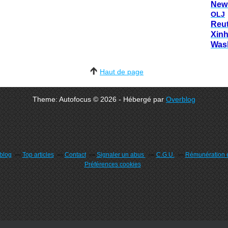
New
OLJ
Reu
Xin
Was
Haut de page
Theme: Autofocus © 2026 - Hébergé par
Overblog
rblog
Top articles
Contact
Signaler un abus
C.G.U.
Rémunération e
Préférences cookies