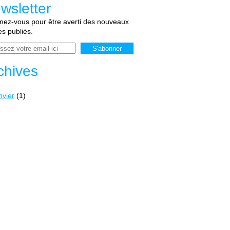
wsletter
ez-vous pour être averti des nouveaux
les publiés.
chives
nvier
(1)