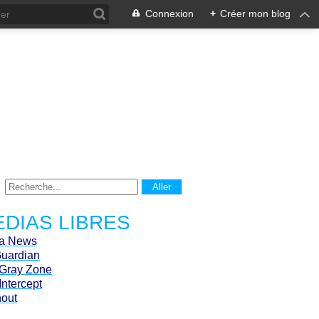
Connexion
+
Créer mon blog
DIAS LIBRES
ca News
Guardian
Gray Zone
Intercept
hout