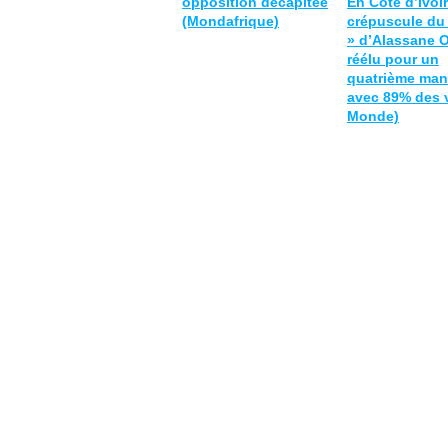
opposition décapitée
En Côte d’Ivoir
(Mondafrique)
crépuscule du
» d’Alassane O
réélu pour un
quatrième man
avec 89% des 
Monde)