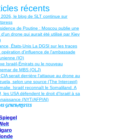
ticles récents
AS GENERALISTES
Spiegel
Welt
igaro
Monde