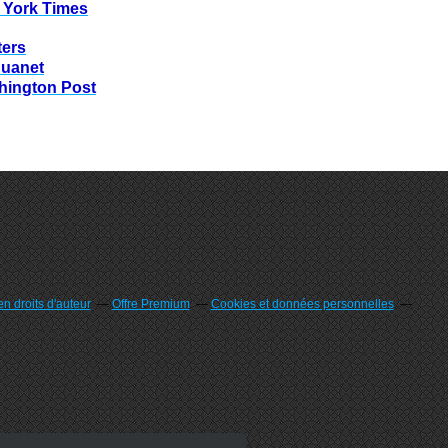
 York Times
ters
huanet
hington Post
n droits d'auteur
Offre Premium
Cookies et données personnelles