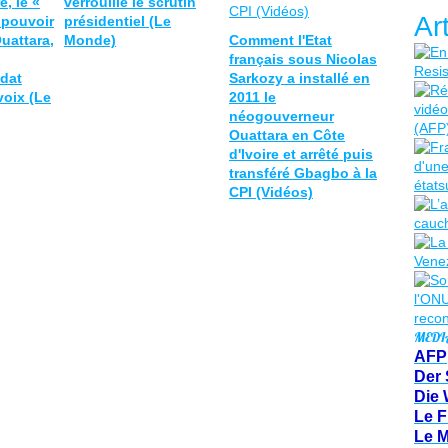
e, le «
verrouille le scrutin
Ar
 pouvoir
présidentiel (Le
uattara,
Monde)
Comment l'Etat
français sous Nicolas
dat
Sarkozy a installé en
voix (Le
2011 le
néogouverneur
Ouattara en Côte
d'Ivoire et arrêté puis
transféré Gbagbo à la
CPI (Vidéos)
MEDI
AFP
Der 
Die 
Le F
Le 