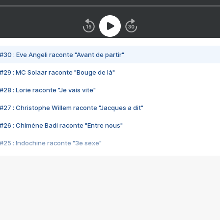
#30 : Eve Angeli raconte "Avant de partir"
#29 : MC Solaar raconte "Bouge de là"
28 : Lorie raconte "Je vais vite"
#27 : Christophe Willem raconte "Jacques a dit"
#26 : Chimène Badi raconte "Entre nous"
#25 : Indochine raconte "3e sexe"
#24 : Zaho raconte "C'est chelou"
#23 : Patrick Bruel raconte "Au café des délices"
#22 : Kyo raconte "Le chemin"
#21 : Nolwenn Leroy raconte "Cassé"