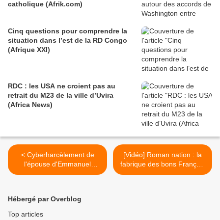
catholique (Afrik.com)
Cinq questions pour comprendre la
situation dans l’est de la RD Congo
(Afrique XXI)
RDC : les USA ne croient pas au
retrait du M23 de la ville d’Uvira
(Africa News)
< Cyberharcèlement de
[Vidéo] Roman nation : la
l'épouse d'Emmanuel
fabrique des bons Français
Macron: dix personnes
| Olivier Le Cour
jugées à Paris (AFP)
Grandmaison, Julien Théry
(Le Media) >
Hébergé par Overblog
Top articles