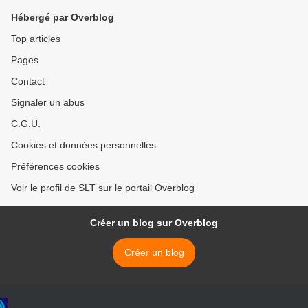
ministre italien (The
Égypte (AFP) >
Hébergé par Overblog
GrayZone)
Top articles
Pages
Contact
Signaler un abus
C.G.U.
Cookies et données personnelles
Préférences cookies
Voir le profil de SLT sur le portail Overblog
Créer un blog sur Overblog
Créer un blog