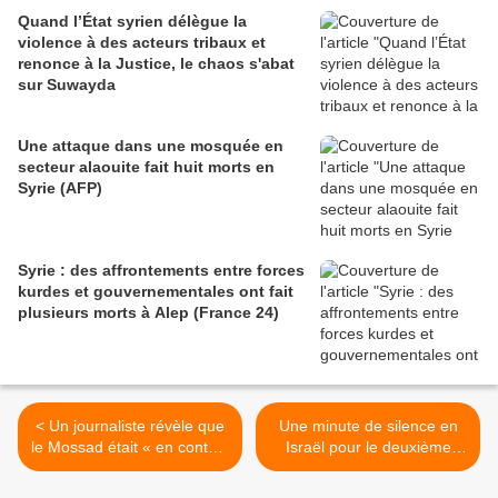
Quand l’État syrien délègue la
violence à des acteurs tribaux et
renonce à la Justice, le chaos s'abat
sur Suwayda
Une attaque dans une mosquée en
secteur alaouite fait huit morts en
Syrie (AFP)
Syrie : des affrontements entre forces
kurdes et gouvernementales ont fait
plusieurs morts à Alep (France 24)
< Un journaliste révèle que
Une minute de silence en
le Mossad était « en contact
Israël pour le deuxième
depuis le tout début » avec
anniversaire du 7-Octobre,
les tueurs du Premier
sur fond de négociations en