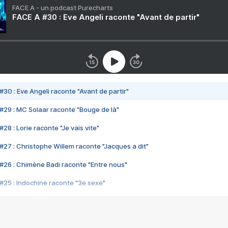
FACE A - un podcast Purecharts
FACE A #30 : Eve Angeli raconte "Avant de partir"
#30 : Eve Angeli raconte "Avant de partir"
#29 : MC Solaar raconte "Bouge de là"
28 : Lorie raconte "Je vais vite"
#27 : Christophe Willem raconte "Jacques a dit"
#26 : Chimène Badi raconte "Entre nous"
#25 : Indochine raconte "3e sexe"
#24 : Zaho raconte "C'est chelou"
#23 : Patrick Bruel raconte "Au café des délices"