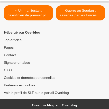
< Un manifestant
Guerre au Soudan :
palestinien de premier plan
assiégée par les Forces de
décède en détention à
soutien rapide, la ville d’El-
Bruxelles (The Intercept)
Fasher bombardée et
affamée (Le Monde) >
Hébergé par Overblog
Top articles
Pages
Contact
Signaler un abus
C.G.U.
Cookies et données personnelles
Préférences cookies
Voir le profil de SLT sur le portail Overblog
Créer un blog sur Overblog