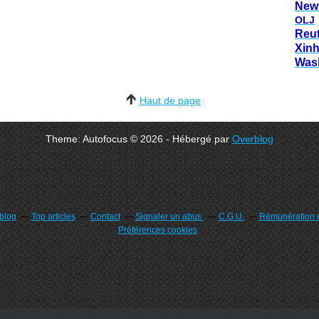
New
OLJ
Reu
Xin
Was
Haut de page
Theme: Autofocus © 2026 - Hébergé par
Overblog
rblog
Top articles
Contact
Signaler un abus
C.G.U.
Rémunération e
Préférences cookies