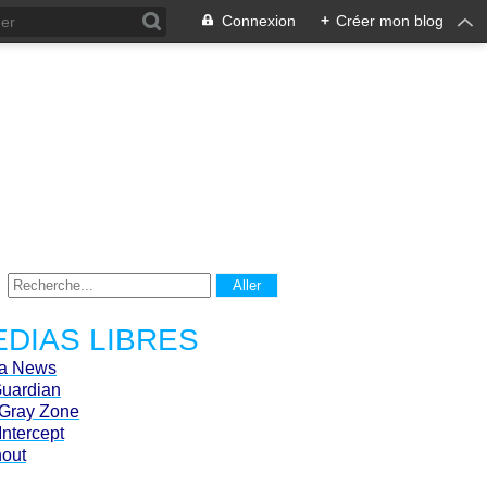
Connexion
+
Créer mon blog
DIAS LIBRES
ca News
Guardian
Gray Zone
Intercept
hout