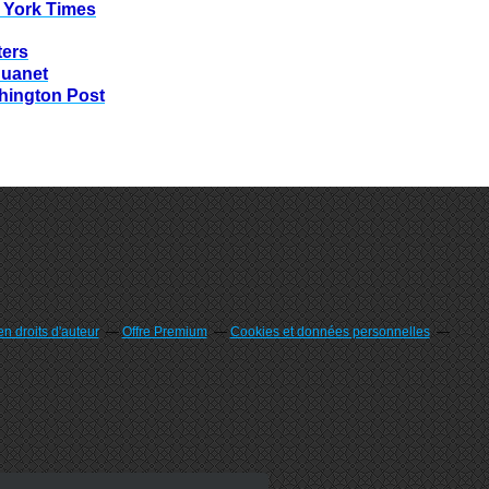
 York Times
ters
huanet
hington Post
n droits d'auteur
Offre Premium
Cookies et données personnelles