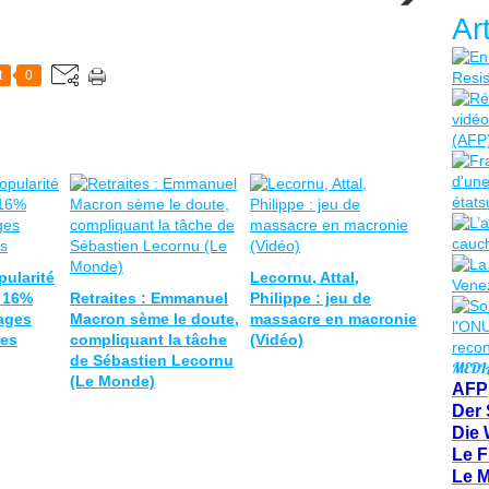
Ar
t
0
ularité
Lecornu, Attal,
 16%
Retraites : Emmanuel
Philippe : jeu de
ages
Macron sème le doute,
massacre en macronie
tes
compliquant la tâche
(Vidéo)
de Sébastien Lecornu
MEDI
(Le Monde)
AFP
Der 
Die 
Le F
Le 