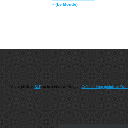
» (Le Monde)
Voir le profil de
SLT
sur le portail Overblog
Créer un blog gratuit sur Ove