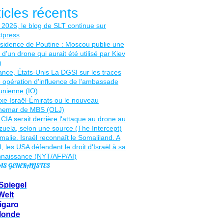
ticles récents
AS GENERALISTES
Spiegel
Welt
igaro
Monde