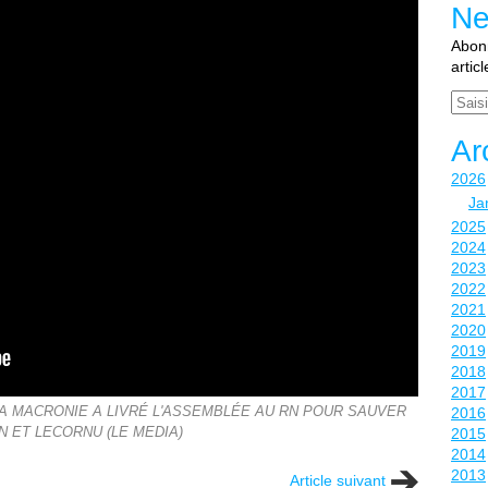
Ne
Abonn
artic
Email
Ar
2026
Ja
2025
2024
2023
2022
2021
2020
2019
2018
2017
A MACRONIE A LIVRÉ L'ASSEMBLÉE AU RN POUR SAUVER
2016
 ET LECORNU (LE MEDIA)
2015
2014
2013
Article suivant