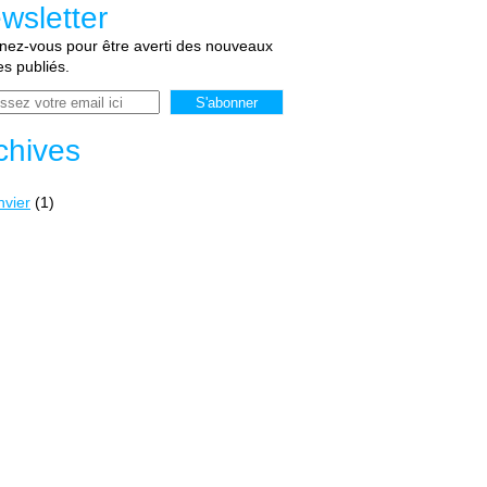
wsletter
ez-vous pour être averti des nouveaux
les publiés.
chives
nvier
(1)