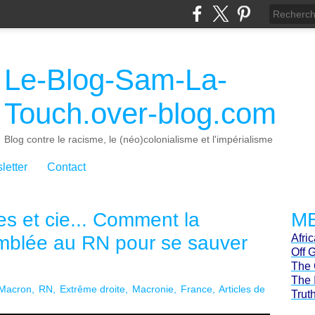
Le-Blog-Sam-La-
Touch.over-blog.com
Blog contre le racisme, le (néo)colonialisme et l'impérialisme
letter
Contact
s et cie... Comment la
ME
emblée au RN pour se sauver
Afri
Off 
The 
The 
Macron
RN
Extrême droite
Macronie
France
Articles de
Trut