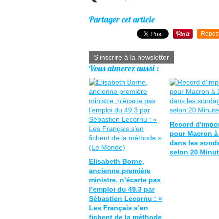
Partager cet article
Repos
S'inscrire à la newsletter
Vous aimerez aussi :
Record d'impop
pour Macron à
dans les sond
selon 20 Minu
Elisabeth Borne,
ancienne première
ministre, n’écarte pas
l’emploi du 49.3 par
Sébastien Lecornu : «
Les Français s’en
fichent de la méthode