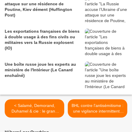
attaque sur une résidence de
Poutine, Kiev dément (Huffington
Post)
Les exportations françaises de biens
à double usage à des fins civils ou
militaires vers la Russie explosent
(IO)
Une boîte russe joue les experts au
ministère de l'Intérieur (Le Canard
enchaîné)
< Salamé, Demorand,
BHL contre l'antisémitisme :
Duhamel & cie : le grand
une vigilance intermittente
braquage du service public
(Blast) >
(Acrimed)