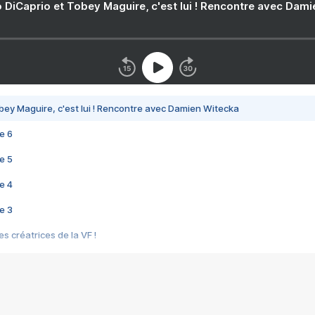
 DiCaprio et Tobey Maguire, c'est lui ! Rencontre avec Dam
bey Maguire, c'est lui ! Rencontre avec Damien Witecka
e 6
e 5
e 4
e 3
s créatrices de la VF !
e 2
e 1
e Mektoub My Love arrive enfin ! Rencontre avec Shaïn Boumedine et Sal