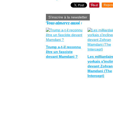
Repos
S'inscrire à la newsletter
Vous aimerez aussi :
Trump a-t-il reconnu
être un fasciste
devant Mamdani ?
Les milliardai
yorkais s'incli
devant Zohran
Mamdani (The
Intercept)