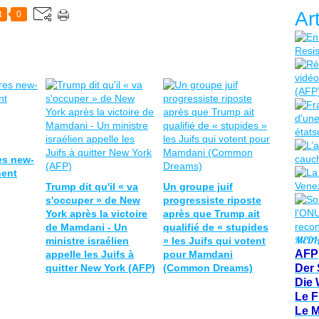
Ar
t
0
res new-
nent
Trump dit qu'il « va
Un groupe juif
s'occuper » de New
progressiste riposte
York après la victoire
après que Trump ait
de Mamdani - Un
qualifié de « stupides
MEDI
ministre israélien
» les Juifs qui votent
AFP
appelle les Juifs à
pour Mamdani
quitter New York (AFP)
(Common Dreams)
Der 
Die 
Le F
Le 