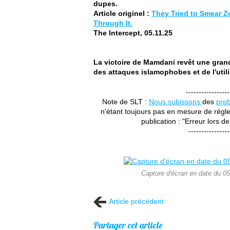
dupes.
Article originel :
They Tried to Smear Z
Through It.
The Intercept, 05.11.25
La victoire de Mamdani revêt une gran
des attaques islamophobes et de l'util
-----------------
Note de SLT :
Nous subissons
des
pro
n'étant toujours pas en mesure de régler
publication : "Erreur lors de
----------------
Capture d'écran en date du 05.1
Article précédent
Partager cet article