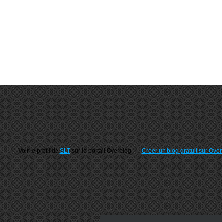
Voir le profil de
SLT
sur le portail Overblog
Créer un blog gratuit sur Ove