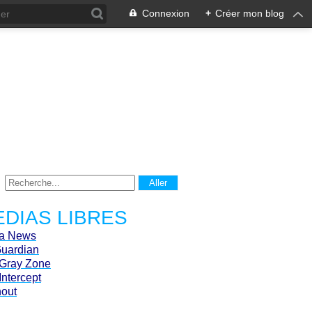
Connexion
+
Créer mon blog
DIAS LIBRES
ca News
Guardian
Gray Zone
Intercept
hout