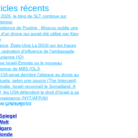
ticles récents
AS GENERALISTES
Spiegel
Welt
igaro
Monde