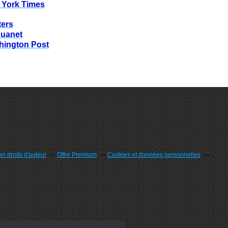
 York Times
ters
huanet
hington Post
n droits d'auteur
Offre Premium
Cookies et données personnelles