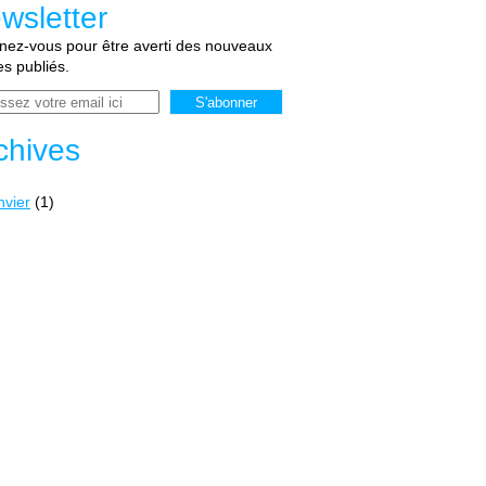
wsletter
ez-vous pour être averti des nouveaux
les publiés.
chives
nvier
(1)