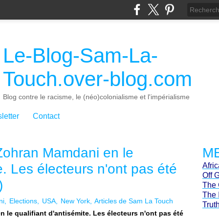
Le-Blog-Sam-La-
Touch.over-blog.com
Blog contre le racisme, le (néo)colonialisme et l'impérialisme
letter
Contact
r Zohran Mamdani en le
ME
e. Les électeurs n'ont pas été
Afri
Off 
)
The 
The 
ni
Elections
USA
New York
Articles de Sam La Touch
Trut
n le qualifiant d'antisémite. Les électeurs n'ont pas été