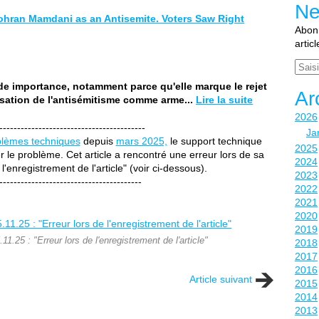
Ne
ohran Mamdani as an Antisemite. Voters Saw Right
Abonn
artic
Email
de importance, notamment parce qu'elle marque le rejet
Ar
isation de l'antisémitisme comme arme...
Lire la suite
2026
-----------------------------------------
Ja
blèmes techniques
depuis
mars 2025,
le support technique
2025
 le problème. Cet article a rencontré une erreur lors de sa
2024
 l'enregistrement de l'article" (voir ci-dessous).
2023
----------------------------------------
2022
2021
2020
2019
1.25 : "Erreur lors de l'enregistrement de l'article"
2018
2017
2016
Article suivant
2015
2014
2013