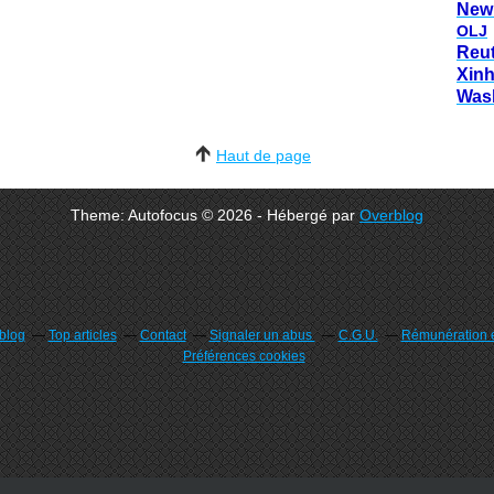
New
OLJ
Reu
Xin
Was
Haut de page
Theme: Autofocus © 2026 - Hébergé par
Overblog
rblog
Top articles
Contact
Signaler un abus
C.G.U.
Rémunération e
Préférences cookies