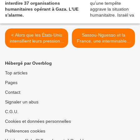
interdire 37 organisations
humanitaires opérant à Gaza. L'UE
s'alarme.
< Alors que les États-Unis
Sassou-Nguesso et la
intensifient leurs pressions,
France, une interminable «
le Venezuela sollicite l'aide
love story » (Décolonisons
de Moscou et de Pékin
!) >
(Washington Post)
Hébergé par Overblog
Top articles
Pages
Contact
Signaler un abus
C.G.U.
Cookies et données personnelles
Préférences cookies