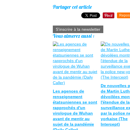
Partager cet article
Repos
S'inscrire à la newsletter
Vous aimerez aussi :
De nouvelles 
Les agences de
de Martin Luth
renseignement
dévoilées mon
étatsuniennes se sont
l'étendue de la
rapprochés d'un
surveillance e
virologue de Wuhan
par la police n
avant de mentir au
yorkaise (The
sujet de la pandémie
Intercept)
(Daily Caller)