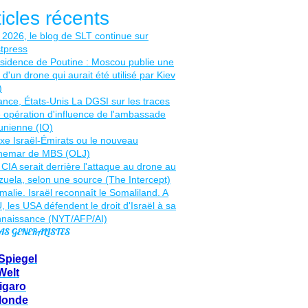
ticles récents
AS GENERALISTES
Spiegel
Welt
igaro
Monde