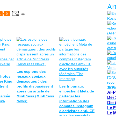
Ar
t
0
Les espions des
photos
réseaux sociaux
er King.
démasqués : des
trent
profils disparaissent
Les tribunaux
MEDI
après un article de
empêchent Meta de
AFP
xercée
MintPress (MintPress
partager les
Der 
ew-
News)
informations des
Die 
comptes Instagram
Le F
d'activistes anti-ICE
Le 
avec les autorités