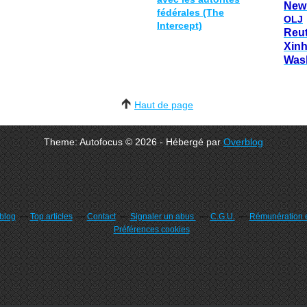
New
fédérales (The
OLJ
Intercept)
Reu
Xin
Was
Haut de page
Theme: Autofocus © 2026 - Hébergé par
Overblog
rblog
Top articles
Contact
Signaler un abus
C.G.U.
Rémunération e
Préférences cookies