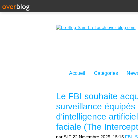
Accueil
Catégories
News
Le FBI souhaite acqu
surveillance équipés
d'intelligence artific
faciale (The Intercept
par SLT
22 Novembre 2025, 15:15
FBI
S