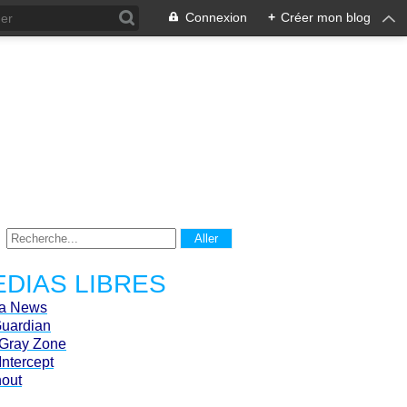
Connexion
+
Créer mon blog
DIAS LIBRES
ca News
Guardian
Gray Zone
Intercept
hout