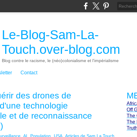
Le-Blog-Sam-La-
Touch.over-blog.com
Blog contre le racisme, le (néo)colonialisme et l'impérialisme
letter
Contact
érir des drones de
ME
 d'une technologie
Afri
Off 
ielle et de reconnaissance
The 
The 
)
Trut
urveillance
AI
Population
USA
Articles de Sam La Touch