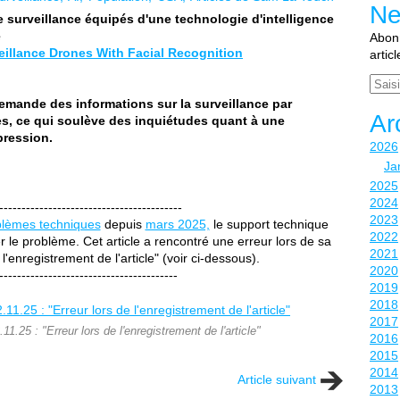
Ne
 surveillance équipés d'une technologie d'intelligence
e
Abonn
eillance Drones With Facial Recognition
artic
Email
emande des informations sur la surveillance par
Ar
ones, ce qui soulève des inquiétudes quant à une
xpression.
2026
Ja
2025
2024
-----------------------------------------
2023
blèmes techniques
depuis
mars 2025,
le support technique
2022
 le problème. Cet article a rencontré une erreur lors de sa
2021
 l'enregistrement de l'article" (voir ci-dessous).
2020
----------------------------------------
2019
2018
2017
1.25 : "Erreur lors de l'enregistrement de l'article"
2016
2015
2014
Article suivant
2013