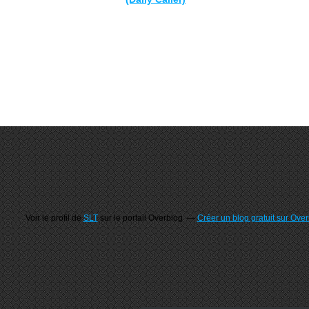
Voir le profil de
SLT
sur le portail Overblog
Créer un blog gratuit sur Ove