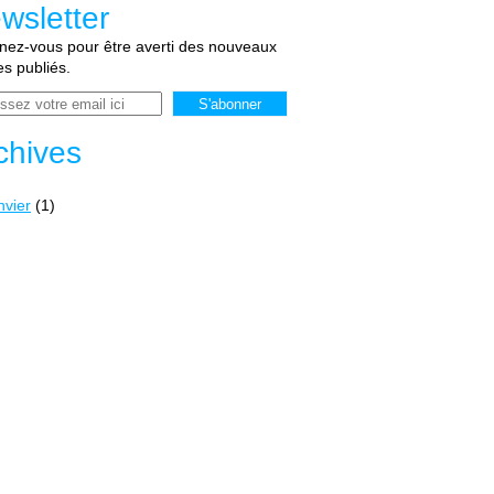
wsletter
ez-vous pour être averti des nouveaux
les publiés.
chives
nvier
(1)