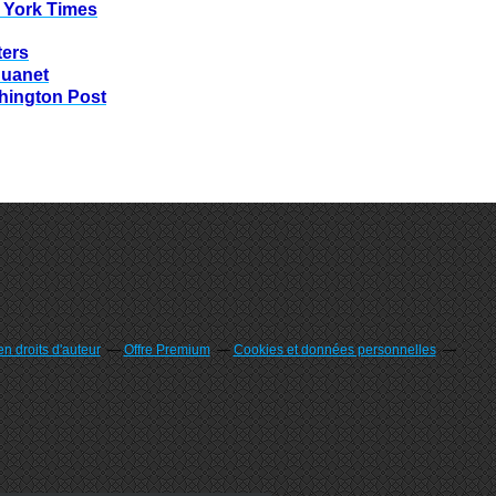
 York Times
ters
huanet
hington Post
n droits d'auteur
Offre Premium
Cookies et données personnelles