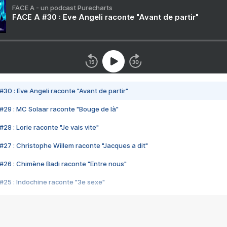
FACE A - un podcast Purecharts
FACE A #30 : Eve Angeli raconte "Avant de partir"
#30 : Eve Angeli raconte "Avant de partir"
#29 : MC Solaar raconte "Bouge de là"
28 : Lorie raconte "Je vais vite"
#27 : Christophe Willem raconte "Jacques a dit"
#26 : Chimène Badi raconte "Entre nous"
#25 : Indochine raconte "3e sexe"
#24 : Zaho raconte "C'est chelou"
#23 : Patrick Bruel raconte "Au café des délices"