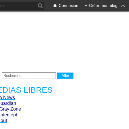
Connexion
+
Créer mon blog
DIAS LIBRES
ca News
Guardian
Gray Zone
Intercept
hout