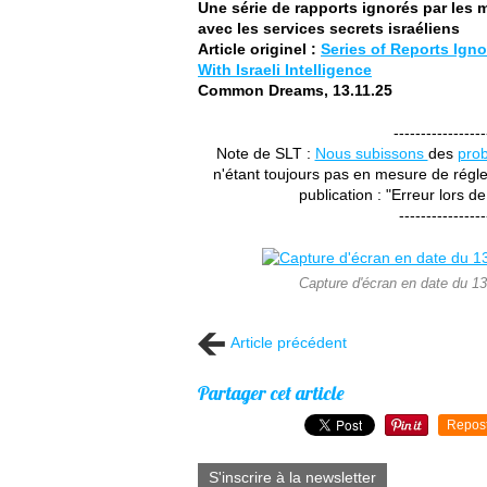
Une série de rapports ignorés par les m
avec les services secrets israéliens
Article originel :
Series of Reports Ign
With Israeli Intelligence
Common Dreams, 13.11.25
-----------------
Note de SLT :
Nous subissons
des
pro
n'étant toujours pas en mesure de régler
publication : "Erreur lors de
----------------
Capture d'écran en date du 13.1
Article précédent
Partager cet article
Repos
S'inscrire à la newsletter