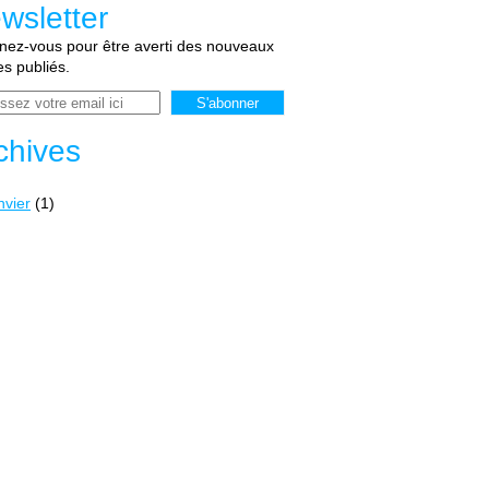
wsletter
ez-vous pour être averti des nouveaux
les publiés.
chives
nvier
(1)