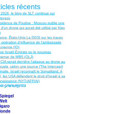
ticles récents
AS GENERALISTES
Spiegel
Welt
igaro
Monde