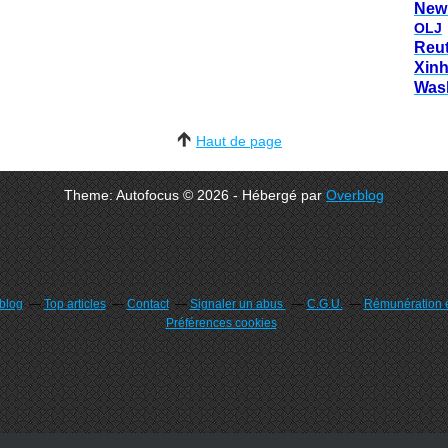
New
OLJ
Reu
Xin
Was
Haut de page
Theme: Autofocus © 2026 - Hébergé par
Overblog
rblog
Top articles
Contact
Signaler un abus
C.G.U.
Rémunération e
Préférences cookies