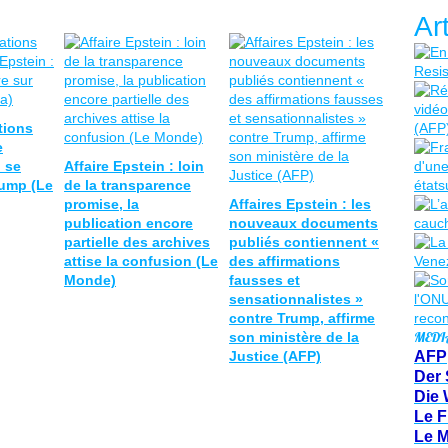
Ar
tions
e
u se
Affaire Epstein : loin
rump (Le
de la transparence
promise, la
Affaires Epstein : les
publication encore
nouveaux documents
partielle des archives
publiés contiennent «
attise la confusion (Le
des affirmations
Monde)
fausses et
sensationnalistes »
contre Trump, affirme
MEDI
son ministère de la
Justice (AFP)
AFP
Der 
Die 
Le F
Le 