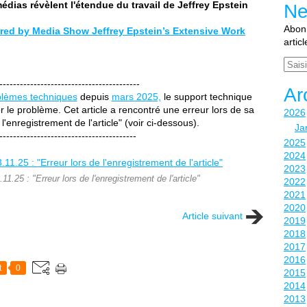
édias révèlent l'étendue du travail de Jeffrey Epstein
Ne
Abonn
ored by Media Show Jeffrey Epstein’s Extensive Work
artic
Email
-----------------------------------------
Ar
blèmes techniques
depuis
mars 2025,
le support technique
 le problème. Cet article a rencontré une erreur lors de sa
2026
 l'enregistrement de l'article" (voir ci-dessous).
Ja
----------------------------------------
2025
2024
2023
1.25 : "Erreur lors de l'enregistrement de l'article"
2022
2021
2020
Article suivant
2019
2018
2017
2016
t
0
2015
2014
2013