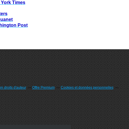
 York Times
ters
huanet
hington Post
n droits d'auteur
Offre Premium
Cookies et données personnelles