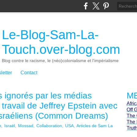
Le-Blog-Sam-La-
Touch.over-blog.com
Blog contre le racisme, le (néo)colonialisme et l'impérialisme
letter
Contact
s ignorés par les médias
ME
 travail de Jeffrey Epstein avec
Afri
Off 
 israéliens (Common Dreams)
The 
The 
n
Israël
Mossad
Collaboration
USA
Articles de Sam La
Trut