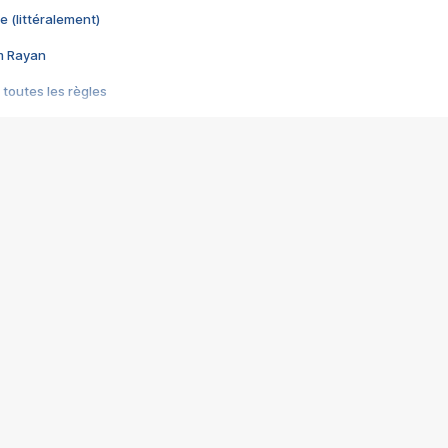
e (littéralement)
im Rayan
 toutes les règles
s les jeux vidéo
us choquant de Rockstar ? - Le scandale BULLY
e plus moche de Steam
du RÊVE tourne au CAUCHEMAR
pendant 8 heures
it… à tort
umiliés par un jeu vidéo
ire - Final Fantasy 8
ti un empire - Age of Empires