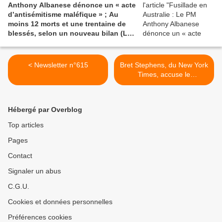
Anthony Albanese dénonce un « acte
d’antisémitisme maléfique » ; Au
moins 12 morts et une trentaine de
blessés, selon un nouveau bilan (Le
Monde/Le Populaire)
< Newsletter n°615
Bret Stephens, du New York
Times, accuse le
mouvement de libération
palestinien d'être
responsable de la fusillade
Hébergé par Overblog
de Bondi Beach (The
Intercept) >
Top articles
Pages
Contact
Signaler un abus
C.G.U.
Cookies et données personnelles
Préférences cookies