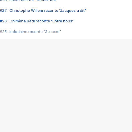
#27 : Christophe Willem raconte "Jacques a dit"
#26 : Chimène Badi raconte "Entre nous"
#25 : Indochine raconte "3e sexe"
#24 : Zaho raconte "C'est chelou"
#23 : Patrick Bruel raconte "Au café des délices"
#22 : Kyo raconte "Le chemin"
#21 : Nolwenn Leroy raconte "Cassé"
#20 : Patrick Hernandez raconte "Born to be alive"
#19 : Lorie raconte "Près de moi"
#18 : Michael Jones raconte "A nos actes manqués" (avec Jean-Jacque
#17 : Khaled raconte "Aïcha"
#16 : Corneille raconte "Parce qu'on vient de loin"