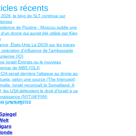
ticles récents
AS GENERALISTES
Spiegel
Welt
igaro
Monde