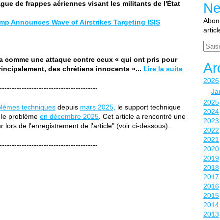
e de frappes aériennes visant les militants de l'État
Ne
Abonn
mp Announces Wave of Airstrikes Targeting ISIS
artic
Email
ia comme une attaque contre ceux « qui ont pris pour
Ar
incipalement, des chrétiens innocents »...
Lire la suite
2026
----------------------------------------
Ja
2025
blèmes techniques
depuis
mars 2025,
le support technique
2024
r le problème
en décembre 2025
. Cet article a rencontré une
2023
r lors de l'enregistrement de l'article" (voir ci-dessous).
2022
2021
----------------------------------------
2020
2019
2018
2017
2016
2015
2014
2013