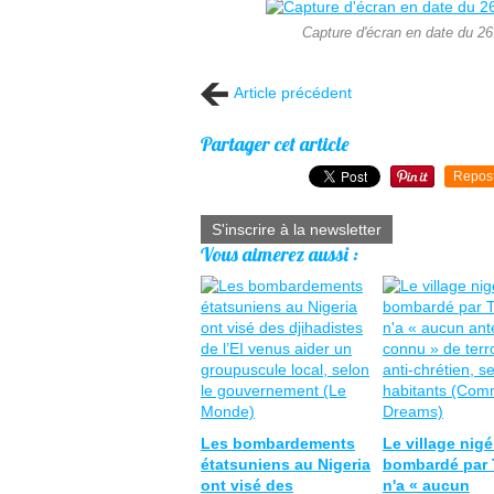
Capture d'écran en date du 26.1
Article précédent
Partager cet article
Repos
S'inscrire à la newsletter
Vous aimerez aussi :
Les bombardements
Le village nigé
étatsuniens au Nigeria
bombardé par
ont visé des
n'a « aucun