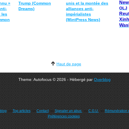
New
nnu »
Trump (Common
unis et la montée des
OLJ
nti-
Dreams)
alliances anti-
Reu
 les
impérialistes
Xin
ommon
(MintPress News)
Was
Haut de page
Theme: Autofocus © 2026 - Hébergé par
Overblog
rblog
Top articles
Contact
Signaler un abus
C.G.U.
Rémunération e
Préférences cookies