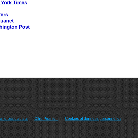
 York Times
ters
huanet
hington Post
n droits d'auteur
Offre Premium
Cookies et données personnelles