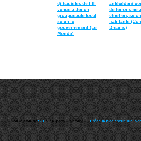
djihadistes de l’EI
antécédent co
venus aider un
de terrorisme a
groupuscule local,
chrétien, selon
selon le
habitants (C
gouvernement (Le
Dreams)
Monde)
Voir le profil de
SLT
sur le portail Overblog
Créer un blog gratuit sur Ove