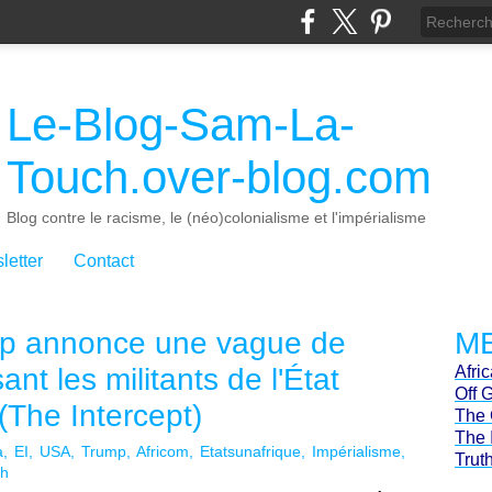
Le-Blog-Sam-La-
Touch.over-blog.com
Blog contre le racisme, le (néo)colonialisme et l'impérialisme
letter
Contact
mp annonce une vague de
ME
nt les militants de l'État
Afri
Off 
(The Intercept)
The 
The 
a
EI
USA
Trump
Africom
Etatsunafrique
Impérialisme
Trut
ch