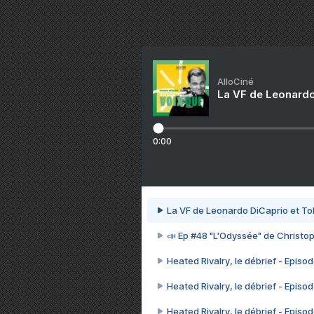
AlloCiné
La VF de Leonardo
0:00
La VF de Leonardo DiCaprio et To
📣 Ep #48 "L'Odyssée" de Christo
Heated Rivalry, le débrief - Episod
Heated Rivalry, le débrief - Episod
Heated Rivalry, le débrief - Episod