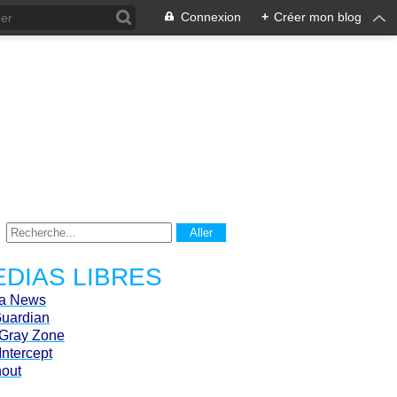
Connexion
+
Créer mon blog
DIAS LIBRES
ca News
Guardian
Gray Zone
Intercept
hout