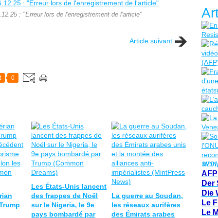
Ar
2.25 : "Erreur lors de l'enregistrement de l'article"
Article suivant
t
0
MEDI
AFP
Der 
Les États-Unis lancent
Die 
rian
des frappes de Noël
La guerre au Soudan,
Le F
 Trump
sur le Nigeria, le 9e
les réseaux aurifères
Le 
pays bombardé par
des Émirats arabes