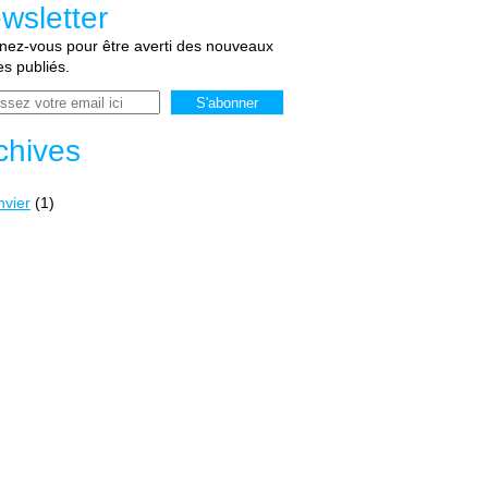
wsletter
ez-vous pour être averti des nouveaux
les publiés.
chives
nvier
(1)