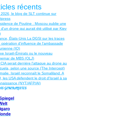
ticles récents
AS GENERALISTES
Spiegel
Welt
igaro
Monde