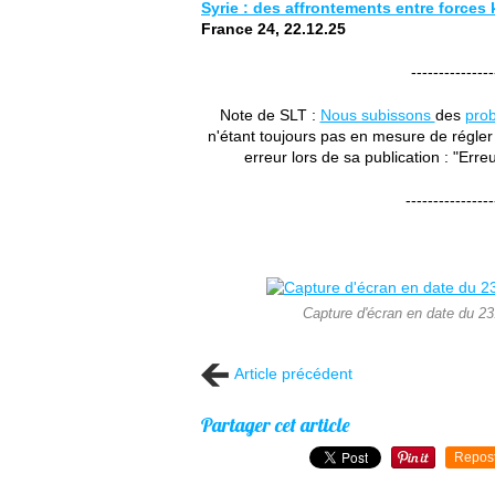
Syrie : des affrontements entre forces
France 24, 22.12.25
---------------
Note de SLT :
Nous subissons
des
pro
n'étant toujours pas en mesure de régle
erreur lors de sa publication : "Erreu
----------------
Capture d'écran en date du 23.1
Article précédent
Partager cet article
Repos