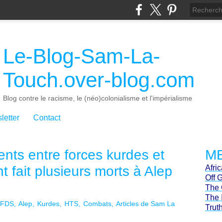
Le-Blog-Sam-La-
Touch.over-blog.com
Blog contre le racisme, le (néo)colonialisme et l'impérialisme
letter
Contact
ents entre forces kurdes et
ME
 fait plusieurs morts à Alep
Afri
Off 
The 
The 
FDS
Alep
Kurdes
HTS
Combats
Articles de Sam La
Trut