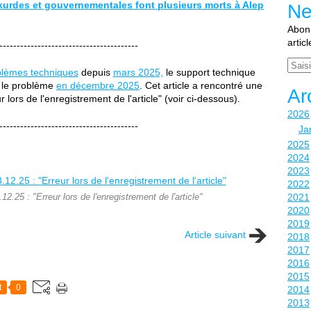
 kurdes et gouvernementales font plusieurs morts à Alep
Ne
Abonn
artic
----------------------------------------
Email
blèmes techniques
depuis
mars 2025,
le support technique
r le problème
en décembre 2025
. Cet article a rencontré une
Ar
r lors de l'enregistrement de l'article" (voir ci-dessous).
2026
----------------------------------------
Ja
2025
2024
2023
2022
2021
2.25 : "Erreur lors de l'enregistrement de l'article"
2020
2019
Article suivant
2018
2017
2016
2015
t
0
2014
2013