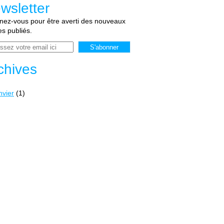
wsletter
ez-vous pour être averti des nouveaux
les publiés.
chives
nvier
(1)