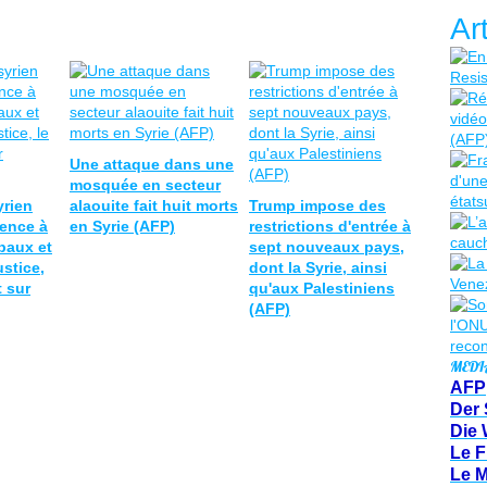
Ar
Une attaque dans une
mosquée en secteur
yrien
alaouite fait huit morts
Trump impose des
lence à
en Syrie (AFP)
restrictions d'entrée à
ibaux et
sept nouveaux pays,
ustice,
dont la Syrie, ainsi
t sur
qu'aux Palestiniens
(AFP)
MEDI
AFP
Der 
Die 
Le F
Le 