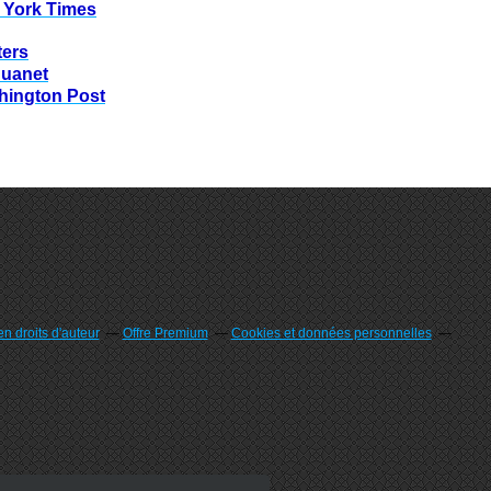
 York Times
ters
huanet
hington Post
n droits d'auteur
Offre Premium
Cookies et données personnelles