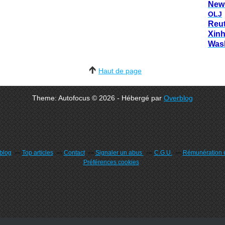
New
OLJ
Reu
Xin
Was
Haut de page
Theme: Autofocus © 2026 - Hébergé par
Overblog
rblog
Top articles
Contact
Signaler un abus
C.G.U.
Rémunération e
Préférences cookies