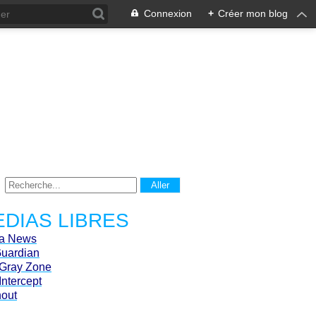
Connexion
+
Créer mon blog
DIAS LIBRES
ca News
Guardian
Gray Zone
Intercept
hout