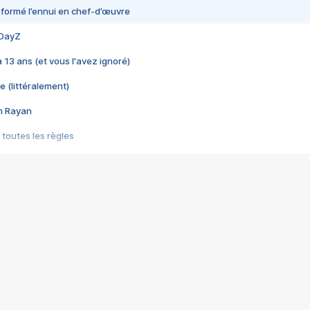
nsformé l’ennui en chef-d’œuvre
 DayZ
 a 13 ans (et vous l'avez ignoré)
e (littéralement)
im Rayan
 toutes les règles
s les jeux vidéo
us choquant de Rockstar ? - Le scandale BULLY
e plus moche de Steam
du RÊVE tourne au CAUCHEMAR
pendant 8 heures
it… à tort