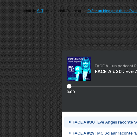
Voir le profil de
SLT
sur le portail Overblog
Créer un blog gratuit sur Ove
FACE A - un podcast 
FACE A #30 : Eve A
0:00
FACE A #30 : Eve Angeli raconte "A
FACE A #29 : MC Solaar raconte "