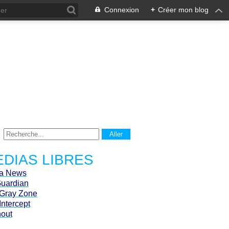
Connexion
+
Créer mon blog
DIAS LIBRES
ca News
Guardian
Gray Zone
Intercept
hout