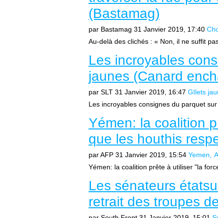
(Bastamag)
par Bastamag
31 Janvier 2019, 17:40
Ch
Au-delà des clichés : « Non, il ne suffit pa
Les incroyables consi
jaunes (Canard ench
par SLT
31 Janvier 2019, 16:47
GIlets ja
Les incroyables consignes du parquet sur 
Yémen: la coalition pr
que les houthis resp
par AFP
31 Janvier 2019, 15:54
Yemen
A
Yémen: la coalition prête à utiliser "la for
Les sénateurs étatsu
retrait des troupes d
par South Front
31 Janvier 2019, 15:01
S