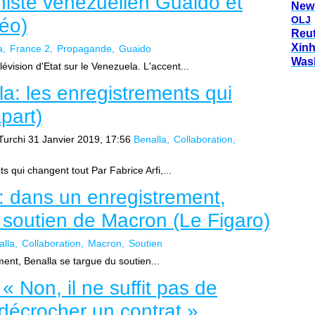
histe vénézuélien Guaido et
New
OLJ
déo)
Reu
Xin
a
France 2
Propagande
Guaido
Was
vision d'Etat sur le Venezuela. L'accent...
la: les enregistrements qui
part)
Turchi
31 Janvier 2019, 17:56
Benalla
Collaboration
s qui changent tout Par Fabrice Arfi,...
 : dans un enregistrement,
 soutien de Macron (Le Figaro)
alla
Collaboration
Macron
Soutien
ent, Benalla se targue du soutien...
« Non, il ne suffit pas de
 décrocher un contrat »