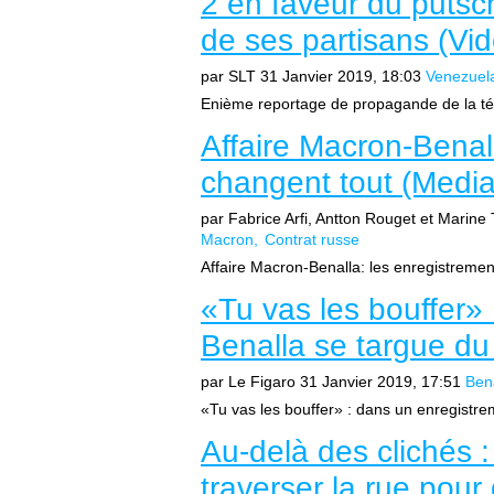
2 en faveur du putsc
de ses partisans (Vi
par SLT
31 Janvier 2019, 18:03
Venezuel
Enième reportage de propagande de la télé
Affaire Macron-Benal
changent tout (Media
par Fabrice Arfi, Antton Rouget et Marine 
Macron
Contrat russe
Affaire Macron-Benalla: les enregistrement
«Tu vas les bouffer»
Benalla se targue du
par Le Figaro
31 Janvier 2019, 17:51
Ben
«Tu vas les bouffer» : dans un enregistrem
Au-delà des clichés : 
traverser la rue pour