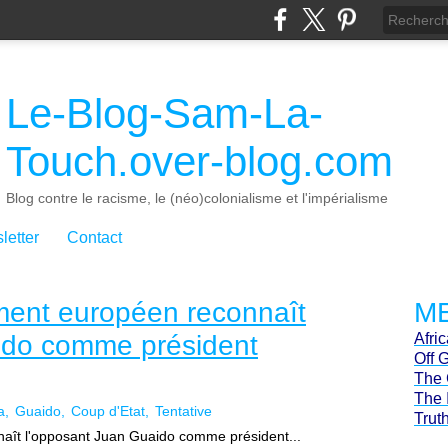
Le-Blog-Sam-La-
Touch.over-blog.com
Blog contre le racisme, le (néo)colonialisme et l'impérialisme
letter
Contact
ement européen reconnaît
ME
ido comme président
Afri
Off 
The 
The 
a
Guaido
Coup d'Etat
Tentative
Trut
naît l'opposant Juan Guaido comme président...