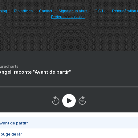
rblog
Top articles
Contact
Signaler un abus
C.G.U.
Rémunération e
Préférences cookies
Purecharts
ngeli raconte "Avant de partir"
vant de partir"
Bouge de là"