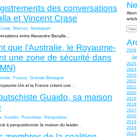
Ne
registrements des conversations
Abonn
lla et Vincent Crase
artic
Email
Crase
Macron
Mediapart
versations entre Alexandre Benalla...
Ar
t que l'Australie, le Royaume-
2026
ent une zone de sécurité dans
Ja
2025
(AMN)
2024
2023
tralie
France
Grande-Bretagne
2022
 Royaume-Uni et la France créent une...
2021
2020
putschiste Guaido, sa maison
2019
2018
e
2017
2016
a
Guaido
Putschiste
Perquisition
2015
é à perquisitionner la maison du leader...
2014
2013
s membres de la coalition