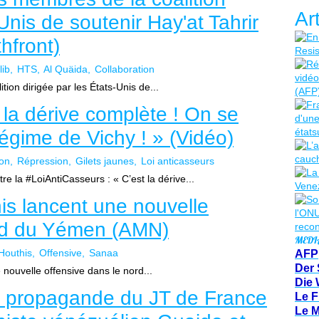
Ar
-Unis de soutenir Hay'at Tahrir
hfront)
lib
HTS
Al Quäida
Collaboration
ion dirigée par les États-Unis de...
 la dérive complète ! On se
régime de Vichy ! » (Vidéo)
on
Répression
Gilets jaunes
Loi anticasseurs
la #LoiAntiCasseurs : « C’est la dérive...
is lancent une nouvelle
ord du Yémen (AMN)
MEDI
Houthis
Offensive
Sanaa
AFP
Der 
 nouvelle offensive dans le nord...
Die 
 propagande du JT de France
Le F
Le 