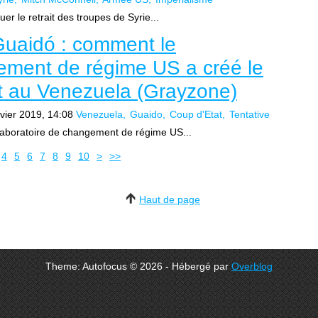
er le retrait des troupes de Syrie...
uaidó : comment le
ement de régime US a créé le
at au Venezuela (Grayzone)
vier 2019, 14:08
Venezuela
Guaido
Coup d'Etat
Tentative
aboratoire de changement de régime US...
20
30
40
50
4
5
6
7
8
9
10
>
>>
Haut de page
Theme: Autofocus © 2026 - Hébergé par
Overblog