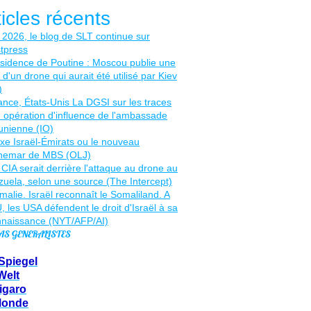
ticles récents
AS GENERALISTES
Spiegel
Welt
igaro
Monde