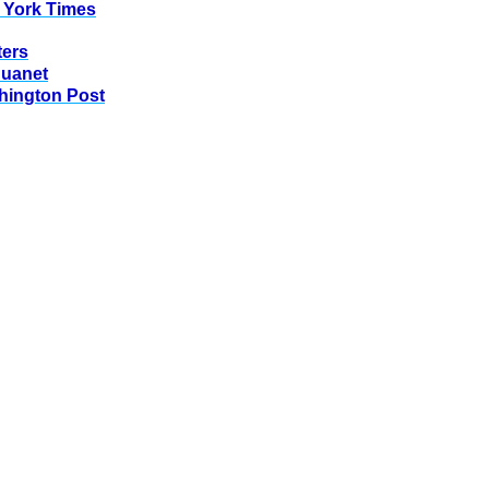
 York Times
ters
huanet
hington Post