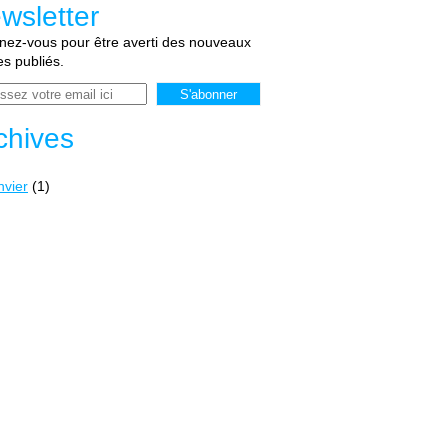
wsletter
ez-vous pour être averti des nouveaux
les publiés.
chives
nvier
(1)