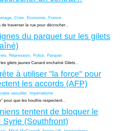
omage
Crise
Economie
France
s de traverser la rue pour décrocher...
gnes du parquet sur les gilets
aîné)
unes
Répression
Police
Parquet
les gilets jaunes Canard enchaîné Gilets...
ête à utiliser "la force" pour
ectent les accords (AFP)
rabie saoudite
Impérialisme
ce" pour que les houthis respectent...
niens tentent de bloquer le
e Syrie (Southfront)
yrie
Mitch McConnell
Armée US
Impérialisme