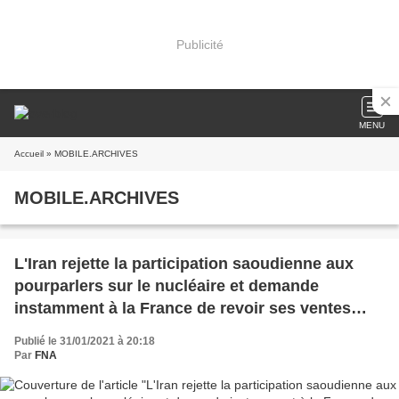
Publicité
MENU
Accueil
» MOBILE.ARCHIVES
MOBILE.ARCHIVES
L'Iran rejette la participation saoudienne aux
pourparlers sur le nucléaire et demande
instamment à la France de revoir ses ventes
d'armes qui ont entraîné le massacre
Publié le 31/01/2021 à 20:18
d'innocents au Yémen (FNA)
Par
FNA