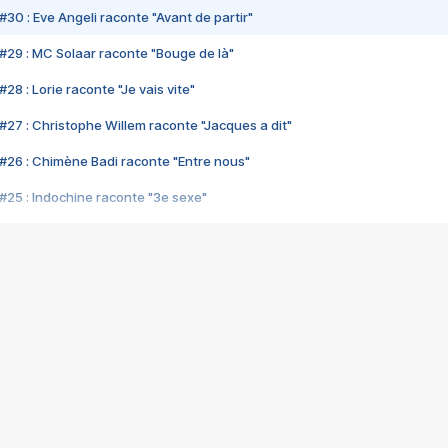
#30 : Eve Angeli raconte "Avant de partir"
#29 : MC Solaar raconte "Bouge de là"
28 : Lorie raconte "Je vais vite"
#27 : Christophe Willem raconte "Jacques a dit"
#26 : Chimène Badi raconte "Entre nous"
#25 : Indochine raconte "3e sexe"
#24 : Zaho raconte "C'est chelou"
#23 : Patrick Bruel raconte "Au café des délices"
#22 : Kyo raconte "Le chemin"
#21 : Nolwenn Leroy raconte "Cassé"
#20 : Patrick Hernandez raconte "Born to be alive"
#19 : Lorie raconte "Près de moi"