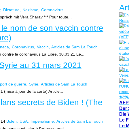
Ar
v
Dictature
Nazisme
Coronavirus
präch mit Vera Sharav *** Pour toute...
le nom de son vaccin contre
bre)
eneca
Coronavirus
Vaccin
Articles de Sam La Touch
contre le coronavirus La Libre, 30.03.21 Le...
n Syrie au 31 mars 2021
port de guerre
Syrie
Articles de Sam La Touch
 (mise à jour de la carte) Article...
MEDI
plans secrets de Biden ! (The
AFP
Der 
Die 
Le F
:14
Biden
USA
Impérialisme
Articles de Sam La Touch
Le 
 de nous contacter à l'adresse mail...