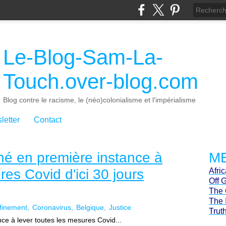
Le-Blog-Sam-La-
Touch.over-blog.com
Blog contre le racisme, le (néo)colonialisme et l'impérialisme
letter
Contact
né en première instance à
ME
res Covid d'ici 30 jours
Afri
Off 
The 
The 
finement
Coronavirus
Belgique
Justice
Trut
ce à lever toutes les mesures Covid...