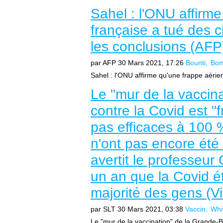
Sahel : l'ONU affirm
française a tué des ci
les conclusions (AFP
par AFP
30 Mars 2021, 17:26
Bounti
Bom
Sahel : l'ONU affirme qu'une frappe aérienn
Le "mur de la vaccin
contre la Covid est "f
pas efficaces à 100 
n'ont pas encore ét
avertit le professeur C
un an que la Covid ét
majorité des gens (V
par SLT
30 Mars 2021, 03:38
Vaccin
Whi
Le "mur de la vaccination" de la Grande-Br