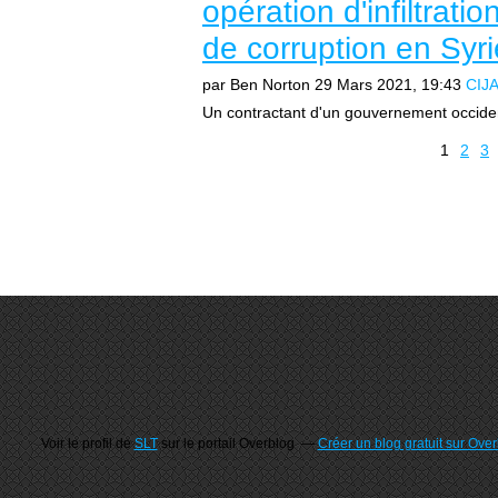
opération d'infiltrati
de corruption en Syr
par Ben Norton
29 Mars 2021, 19:43
CIJ
Un contractant d'un gouvernement occident
1
2
3
Voir le profil de
SLT
sur le portail Overblog
Créer un blog gratuit sur Ove