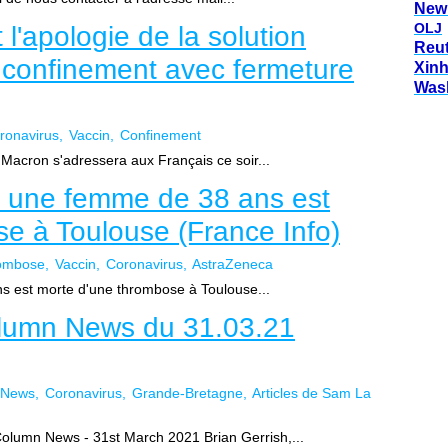
New
OLJ
 l'apologie de la solution
Reu
e confinement avec fermeture
Xin
Was
ronavirus
Vaccin
Confinement
acron s'adressera aux Français ce soir...
: une femme de 38 ans est
e à Toulouse (France Info)
ombose
Vaccin
Coronavirus
AstraZeneca
s est morte d'une thrombose à Toulouse...
lumn News du 31.03.21
 News
Coronavirus
Grande-Bretagne
Articles de Sam La
lumn News - 31st March 2021 Brian Gerrish,...