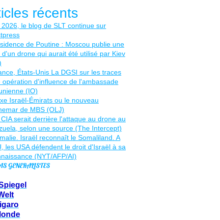
ticles récents
AS GENERALISTES
Spiegel
Welt
igaro
Monde