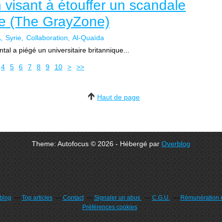
on visant à étouffer un scandale
ie (The GrayZone)
A
Syrie
Collaboration
Al-Quaïda
al a piégé un universitaire britannique...
4
5
6
7
8
9
10
>
>>
Haut de page
Theme: Autofocus © 2026 - Hébergé par
Overblog
rblog
Top articles
Contact
Signaler un abus
C.G.U.
Rémunération e
Préférences cookies