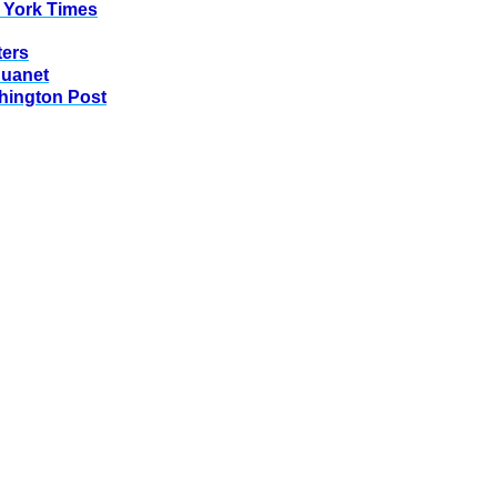
 York Times
ters
huanet
hington Post