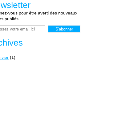
wsletter
ez-vous pour être averti des nouveaux
les publiés.
chives
nvier
(1)