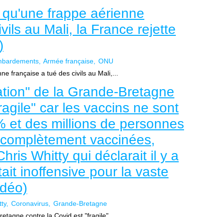
e qu'une frappe aérienne
vils au Mali, la France rejette
)
bardements
Armée française
ONU
e française a tué des civils au Mali,...
ation" de la Grande-Bretagne
ragile" car les vaccins ne sont
% et des millions de personnes
é complètement vaccinées,
hris Whitty qui déclarait il y a
ait inoffensive pour la vaste
idéo)
tty
Coronavirus
Grande-Bretagne
etagne contre la Covid est "fragile"...