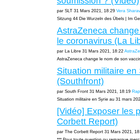
soumission ? (Vidéo)
par SLT
31 Mars 2021, 18:29
Vera Shara
Sitzung 44 Die Wurzeln des Übels | Im Ges
AstraZeneca change 
le coronavirus (La Li
par La Libre
31 Mars 2021, 18:22
AstraZ
AstraZeneca change le nom de son vaccin 
Situation militaire e
(Southfront)
par South Front
31 Mars 2021, 18:19
Rap
Situation militaire en Syrie au 31 mars 2021
[Vidéo] Exposer les 
Corbett Report)
par The Corbett Report
31 Mars 2021, 18
*** Pour toute question ou remarque merci