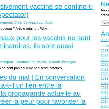
Ne
ssivement vacciné se confine-t-
Abonn
Spectator)
artic
Email
inement
Chili
Coronavirus
Vaccin
nouveau ? Article originel : Why...
Ar
naux pour les vaccins ne sont
2026
inatoires, ils sont aussi
Ja
2025
2024
2023
asseport
Coronavirus
Vaccin
Grande-Bretagne
2022
 ne sont pas seulement discriminatoires,...
2021
2020
es du mal | En conversation
2019
2018
-t-il un lien entre la
2017
la propagande actuelle au
2016
2015
réer la peur pour favoriser la
2014
2013