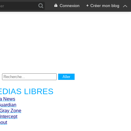
Connexion
+
Créer mon blog
DIAS LIBRES
ca News
Guardian
Gray Zone
Intercept
hout