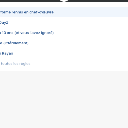
nsformé l’ennui en chef-d’œuvre
 DayZ
 a 13 ans (et vous l'avez ignoré)
e (littéralement)
im Rayan
 toutes les règles
s les jeux vidéo
us choquant de Rockstar ? - Le scandale BULLY
e plus moche de Steam
du RÊVE tourne au CAUCHEMAR
pendant 8 heures
it… à tort