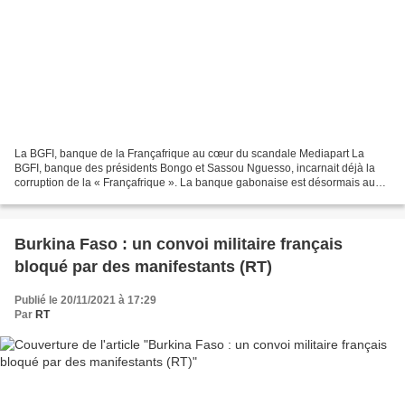
La BGFI, banque de la Françafrique au cœur du scandale Mediapart La
BGFI, banque des présidents Bongo et Sassou Nguesso, incarnait déjà la
corruption de la « Françafrique ». La banque gabonaise est désormais au
cœur des révélations « Congo hold-up » sur...
Burkina Faso : un convoi militaire français
bloqué par des manifestants (RT)
Publié le 20/11/2021 à 17:29
Par
RT