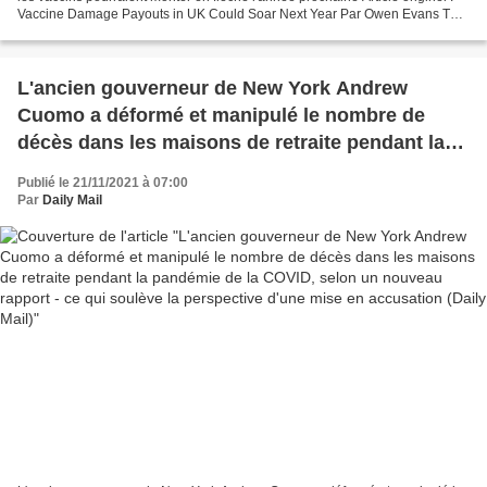
Vaccine Damage Payouts in UK Could Soar Next Year Par Owen Evans The
Epoch Times, 18.11.21 Un appel d'offres...
L'ancien gouverneur de New York Andrew
Cuomo a déformé et manipulé le nombre de
décès dans les maisons de retraite pendant la
pandémie de la COVID, selon un nouveau
Publié le 21/11/2021 à 07:00
rapport - ce qui soulève la perspective d'une
Par
Daily Mail
mise en accusation (Daily Mail)