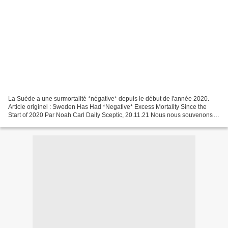
La Suède a une surmortalité *négative* depuis le début de l'année 2020.
Article originel : Sweden Has Had *Negative* Excess Mortality Since the
Start of 2020 Par Noah Carl Daily Sceptic, 20.11.21 Nous nous souvenons
tous de ce qui s'est passé l'année...