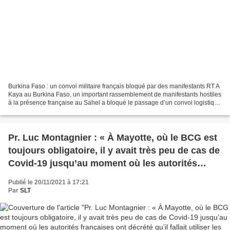
Burkina Faso : un convoi militaire français bloqué par des manifestants RT A
Kaya au Burkina Faso, un important rassemblement de manifestants hostiles
à la présence française au Sahel a bloqué le passage d’un convoi logistique
militaire français en transit...
Pr. Luc Montagnier : « À Mayotte, où le BCG est
toujours obligatoire, il y avait très peu de cas de
Covid-19 jusqu’au moment où les autorités
françaises ont décrété qu’il fallait utiliser les
Publié le 20/11/2021 à 17:21
vaccins ARNm. À partir de ce moment-là, il y a
Par
SLT
eu un pic du nombre de cas. » (Vidéo)