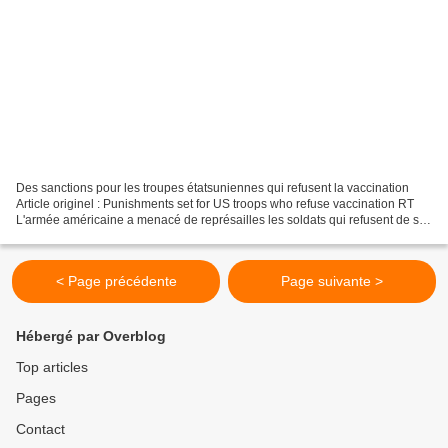
Des sanctions pour les troupes étatsuniennes qui refusent la vaccination
Article originel : Punishments set for US troops who refuse vaccination RT
L'armée américaine a menacé de représailles les soldats qui refusent de se
faire vacciner contre le virus...
< Page précédente
Page suivante >
Hébergé par Overblog
Top articles
Pages
Contact