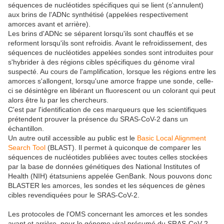
séquences de nucléotides spécifiques qui se lient (s'annulent)
aux brins de l'ADNc synthétisé (appelées respectivement
amorces avant et arrière).
Les brins d'ADNc se séparent lorsqu'ils sont chauffés et se
reforment lorsqu'ils sont refroidis. Avant le refroidissement, des
séquences de nucléotides appelées sondes sont introduites pour
s'hybrider à des régions cibles spécifiques du génome viral
suspecté. Au cours de l'amplification, lorsque les régions entre les
amorces s'allongent, lorsqu'une amorce frappe une sonde, celle-
ci se désintègre en libérant un fluorescent ou un colorant qui peut
alors être lu par les chercheurs.
C'est par l'identification de ces marqueurs que les scientifiques
prétendent prouver la présence du SRAS-CoV-2 dans un
échantillon.
Un autre outil accessible au public est le
Basic Local Alignment
Search Tool
(BLAST). Il permet à quiconque de comparer les
séquences de nucléotides publiées avec toutes celles stockées
par la base de données génétiques des National Institutes of
Health (NIH) étatsuniens appelée GenBank. Nous pouvons donc
BLASTER les amorces, les sondes et les séquences de gènes
cibles revendiquées pour le SRAS-CoV-2.
Les protocoles de l'OMS concernant les amorces et les sondes
avant et arrière, pour le génome viral présumé du SRAS-CoV-2,