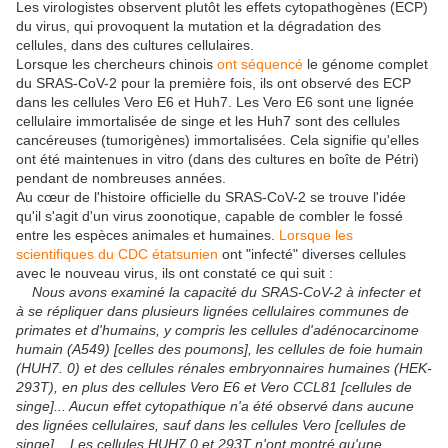
Les virologistes observent plutôt les effets cytopathogènes (ECP)
du virus, qui provoquent la mutation et la dégradation des
cellules, dans des cultures cellulaires.
Lorsque les chercheurs chinois
ont séquencé
le génome complet
du SRAS-CoV-2 pour la première fois, ils ont observé des ECP
dans les cellules Vero E6 et Huh7. Les Vero E6 sont une lignée
cellulaire immortalisée de singe et les Huh7 sont des cellules
cancéreuses (tumorigènes) immortalisées. Cela signifie qu'elles
ont été maintenues in vitro (dans des cultures en boîte de Pétri)
pendant de nombreuses années.
Au cœur de l'histoire officielle du SRAS-CoV-2 se trouve l'idée
qu'il s'agit d'un virus zoonotique, capable de combler le fossé
entre les espèces animales et humaines.
Lorsque les
scientifiques du CDC étatsunien
ont "infecté" diverses cellules
avec le nouveau virus, ils ont constaté ce qui suit :
Nous avons examiné la capacité du SRAS-CoV-2 à infecter et
à se répliquer dans plusieurs lignées cellulaires communes de
primates et d'humains, y compris les cellules d'adénocarcinome
humain (A549) [celles des poumons], les cellules de foie humain
(HUH7. 0) et des cellules rénales embryonnaires humaines (HEK-
293T), en plus des cellules Vero E6 et Vero CCL81 [cellules de
singe]... Aucun effet cytopathique n'a été observé dans aucune
des lignées cellulaires, sauf dans les cellules Vero [cellules de
singe]... Les cellules HUH7.0 et 293T n'ont montré qu'une