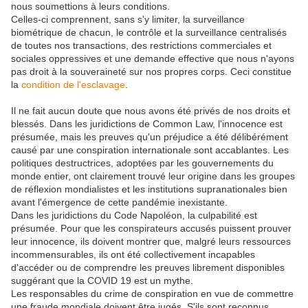
nous soumettions à leurs conditions.
Celles-ci comprennent, sans s'y limiter, la surveillance
biométrique de chacun, le contrôle et la surveillance centralisés
de toutes nos transactions, des restrictions commerciales et
sociales oppressives et une demande effective que nous n'ayons
pas droit à la souveraineté sur nos propres corps. Ceci constitue
la
condition de l'esclavage
.
Il ne fait aucun doute que nous avons été privés de nos droits et
blessés. Dans les juridictions de Common Law, l'innocence est
présumée, mais les preuves qu'un préjudice a été délibérément
causé par une conspiration internationale sont accablantes. Les
politiques destructrices, adoptées par les gouvernements du
monde entier, ont clairement trouvé leur origine dans les groupes
de réflexion mondialistes et les institutions supranationales bien
avant l'émergence de cette pandémie inexistante.
Dans les juridictions du Code Napoléon, la culpabilité est
présumée. Pour que les conspirateurs accusés puissent prouver
leur innocence, ils doivent montrer que, malgré leurs ressources
incommensurables, ils ont été collectivement incapables
d'accéder ou de comprendre les preuves librement disponibles
suggérant que la COVID 19 est un mythe.
Les responsables du crime de conspiration en vue de commettre
une fraude mondiale doivent être jugés. S'ils sont reconnus