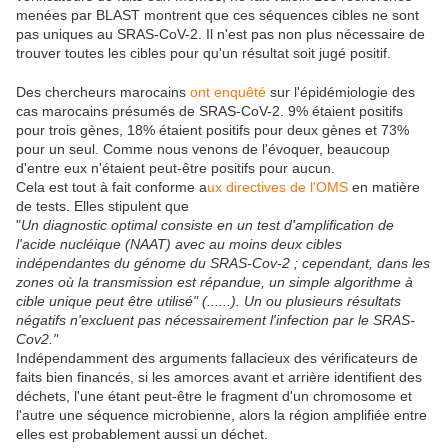
menées par BLAST montrent que ces séquences cibles ne sont
pas uniques au SRAS-CoV-2. Il n'est pas non plus nécessaire de
trouver toutes les cibles pour qu'un résultat soit jugé positif.
Des chercheurs marocains
ont enquêté
sur l'épidémiologie des
cas marocains présumés de SRAS-CoV-2. 9% étaient positifs
pour trois gènes, 18% étaient positifs pour deux gènes et 73%
pour un seul. Comme nous venons de l'évoquer, beaucoup
d'entre eux n'étaient peut-être positifs pour aucun.
Cela est tout à fait conforme a
ux directives de l'OMS
en matière
de tests. Elles stipulent que
"
Un diagnostic optimal consiste en un test d'amplification de
l'acide nucléique (NAAT) avec au moins deux cibles
indépendantes du génome du SRAS-Cov-2 ; cependant, dans les
zones où la transmission est répandue, un simple algorithme à
cible unique peut être utilisé" (......). Un ou plusieurs résultats
négatifs n'excluent pas nécessairement l'infection par le SRAS-
Cov2."
Indépendamment des arguments fallacieux des vérificateurs de
faits bien financés, si les amorces avant et arrière identifient des
déchets, l'une étant peut-être le fragment d'un chromosome et
l'autre une séquence microbienne, alors la région amplifiée entre
elles est probablement aussi un déchet.