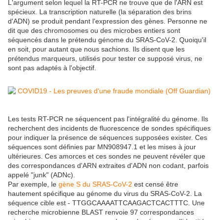
L'argument selon lequel la RT-PCR ne trouve que de l'ARN est
spécieux. La transcription naturelle (la séparation des brins
d'ADN) se produit pendant l'expression des gènes. Personne ne
dit que des chromosomes ou des microbes entiers sont
séquencés dans le prétendu génome du SRAS-CoV-2. Quoiqu'il
en soit, pour autant que nous sachions. Ils disent que les
prétendus marqueurs, utilisés pour tester ce supposé virus, ne
sont pas adaptés à l'objectif.
Les tests RT-PCR ne séquencent pas l'intégralité du génome. Ils
recherchent des incidents de fluorescence de sondes spécifiques
pour indiquer la présence de séquences supposées exister. Ces
séquences sont définies par MN908947.1 et les mises à jour
ultérieures. Ces amorces et ces sondes ne peuvent révéler que
des correspondances d'ARN extraites d'ADN non codant, parfois
appelé "junk" (ADNc).
Par exemple, le
gène S du SRAS-CoV-2
est censé être
hautement spécifique au génome du virus du SRAS-CoV-2. La
séquence cible est - TTGGCAAAATTCAAGACTCACTTTC. Une
recherche microbienne BLAST renvoie 97 correspondances