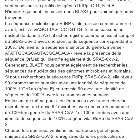
sont basés sur les profils des gènes RdRp, Orf1, N et E.
N'importe qui peut les passer dans BLAST pour voir ce que nous
trouvons.
La séquence nucléotidique RdRP vitale, utilisée comme amorce
avant, est - ATGAGCTTAGTCCTGTTG. Si nous passons un
nucléotide dans BLAST, il est enregistré comme un isolat complet
du SRAS-Cov-2 avec une identité de séquence correspondant à
100%. De même, la séquence d'amorce du gène E inverse -
ATATTGCAGCAGTACGCACACA - révèle la présence de la
séquence Orf1ab qui identifie également du SRAS-Cov-2.
Cependant, BLAST nous permet également de rechercher les
séquences de nucléotides des génomes microbiens et humains.
Si nous recherchons la séquence RdRp SRAS-CoV-2, elle révèle
99 chromosomes humains avec une identité de séquence de
100%. L'Orf1ab (gène E) en renvoie 90 avec une identité de
séquence de 100 % avec les chromosomes humains.
En faisant de même pour ces séquences avec une recherche
microbienne, on trouve 92 microbes avec une correspondance
de 100% au gène E du SRAS-CoV-2 et 100 microbes avec une
identité de séquence de 100% au gène vital RdRp du SRAS-CoV-
2.
Chaque fois que nous vérifions les marqueurs génétiques
uniques du SRAS-CoV-2, enregistrés dans les protocoles de