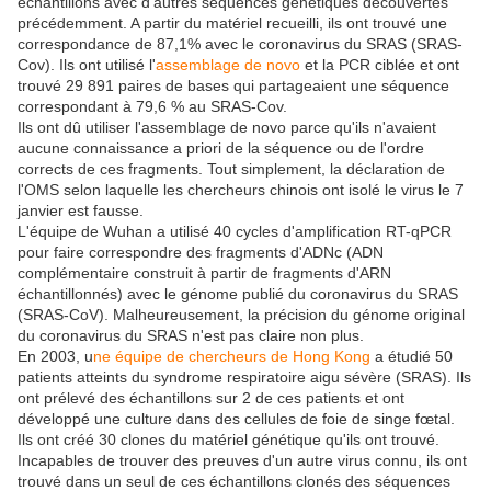
échantillons avec d'autres séquences génétiques découvertes
précédemment. A partir du matériel recueilli, ils ont trouvé une
correspondance de 87,1% avec le coronavirus du SRAS (SRAS-
Cov). Ils ont utilisé l'
assemblage de novo
et la PCR ciblée et ont
trouvé 29 891 paires de bases qui partageaient une séquence
correspondant à 79,6 % au SRAS-Cov.
Ils ont dû utiliser l'assemblage de novo parce qu'ils n'avaient
aucune connaissance a priori de la séquence ou de l'ordre
corrects de ces fragments. Tout simplement, la déclaration de
l'OMS selon laquelle les chercheurs chinois ont isolé le virus le 7
janvier est fausse.
L'équipe de Wuhan a utilisé 40 cycles d'amplification RT-qPCR
pour faire correspondre des fragments d'ADNc (ADN
complémentaire construit à partir de fragments d'ARN
échantillonnés) avec le génome publié du coronavirus du SRAS
(SRAS-CoV). Malheureusement, la précision du génome original
du coronavirus du SRAS n'est pas claire non plus.
En 2003, u
ne équipe de chercheurs de Hong Kong
a étudié 50
patients atteints du syndrome respiratoire aigu sévère (SRAS). Ils
ont prélevé des échantillons sur 2 de ces patients et ont
développé une culture dans des cellules de foie de singe fœtal.
Ils ont créé 30 clones du matériel génétique qu'ils ont trouvé.
Incapables de trouver des preuves d'un autre virus connu, ils ont
trouvé dans un seul de ces échantillons clonés des séquences