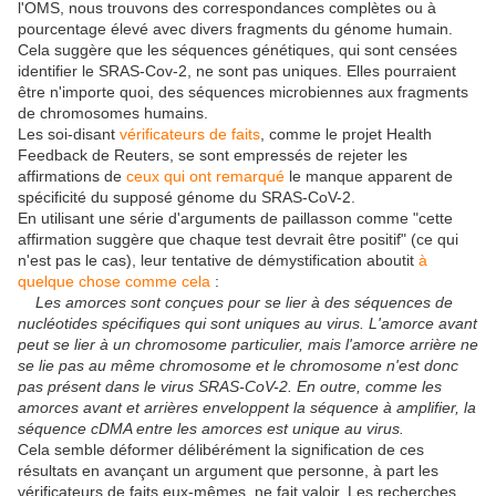
l'OMS, nous trouvons des correspondances complètes ou à
pourcentage élevé avec divers fragments du génome humain.
Cela suggère que les séquences génétiques, qui sont censées
identifier le SRAS-Cov-2, ne sont pas uniques. Elles pourraient
être n'importe quoi, des séquences microbiennes aux fragments
de chromosomes humains.
Les soi-disant
vérificateurs de faits
, comme le projet Health
Feedback de Reuters, se sont empressés de rejeter les
affirmations de
ceux qui ont remarqué
le manque apparent de
spécificité du supposé génome du SRAS-CoV-2.
En utilisant une série d'arguments de paillasson comme "cette
affirmation suggère que chaque test devrait être positif" (ce qui
n'est pas le cas), leur tentative de démystification aboutit
à
quelque chose comme cela
:
Les amorces sont conçues pour se lier à des séquences de
nucléotides spécifiques qui sont uniques au virus. L'amorce avant
peut se lier à un chromosome particulier, mais l'amorce arrière ne
se lie pas au même chromosome et le chromosome n'est donc
pas présent dans le virus SRAS-CoV-2. En outre, comme les
amorces avant et arrières enveloppent la séquence à amplifier, la
séquence cDMA entre les amorces est unique au virus.
Cela semble déformer délibérément la signification de ces
résultats en avançant un argument que personne, à part les
vérificateurs de faits eux-mêmes, ne fait valoir. Les recherches