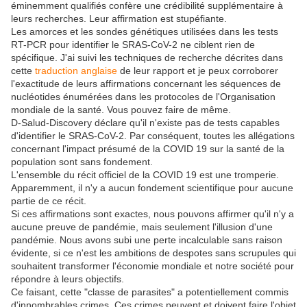
éminemment qualifiés confère une crédibilité supplémentaire à
leurs recherches. Leur affirmation est stupéfiante.
Les amorces et les sondes génétiques utilisées dans les tests
RT-PCR pour identifier le SRAS-CoV-2 ne ciblent rien de
spécifique. J'ai suivi les techniques de recherche décrites dans
cette
traduction anglaise
de leur rapport et je peux corroborer
l'exactitude de leurs affirmations concernant les séquences de
nucléotides énumérées dans les protocoles de l'Organisation
mondiale de la santé. Vous pouvez faire de même.
D-Salud-Discovery déclare qu'il n'existe pas de tests capables
d'identifier le SRAS-CoV-2. Par conséquent, toutes les allégations
concernant l'impact présumé de la COVID 19 sur la santé de la
population sont sans fondement.
L'ensemble du récit officiel de la COVID 19 est une tromperie.
Apparemment, il n'y a aucun fondement scientifique pour aucune
partie de ce récit.
Si ces affirmations sont exactes, nous pouvons affirmer qu'il n'y a
aucune preuve de pandémie, mais seulement l'illusion d'une
pandémie. Nous avons subi une perte incalculable sans raison
évidente, si ce n'est les ambitions de despotes sans scrupules qui
souhaitent transformer l'économie mondiale et notre société pour
répondre à leurs objectifs.
Ce faisant, cette "classe de parasites" a potentiellement commis
d'innombrables crimes. Ces crimes peuvent et doivent faire l'objet