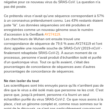
négative pour ce nouveau virus du SRAS-CoV. La question n'a
pas été posée.
Ce prétendu virus n'avait qu'une séquence correspondant à 57%
à un coronavirus prétendument connu. Les 43% restants étaient
juste "là". Les données séquencées ont été produites et
enregistrées comme un nouveau génome sous le numéro
d'accession à la GenBank
AY274119
.
Les chercheurs de Wuhan ont ensuite trouvé une
correspondance de séquence de 79,6 % avec AY274119 et l'ont
donc appelée une nouvelle souche de SRAS-CoV (2019-nCoV -
finalement rebaptisée SRAS-CoV-2). À aucun moment de ce
processus, personne n'avait produit d'échantillon isolé et purifié
d'un quelconque virus. Tout ce qu'ils avaient, c'était des
pourcentages de concordance de séquences avec d'autres
pourcentages de concordance de séquences.
Ne rien isoler du tout
Les scientifiques sont très ennuyés parce qu'ils n'arrêtent pas de
dire que le virus a été isolé mais que personne ne les croit. C'est
parce que, jusqu'à présent, personne n'a fourni un seul
échantillon purifié du virus SRAS-CoV-2. Ce que nous avons à la
place, c'est un génome complet et, comme nous sommes sur le
point de le découvrir, ce n'est pas particulièrement convaincant.