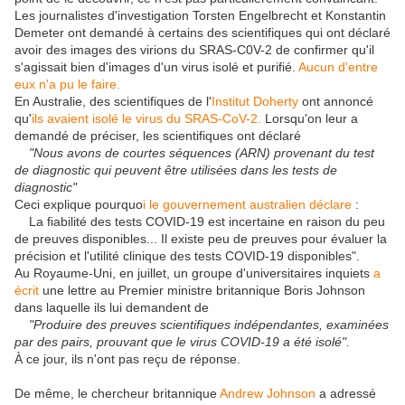
Les journalistes d'investigation Torsten Engelbrecht et Konstantin
Demeter ont demandé à certains des scientifiques qui ont déclaré
avoir des images des virions du SRAS-C0V-2 de confirmer qu'il
s'agissait bien d'images d'un virus isolé et purifié.
Aucun d'entre
eux n'a pu le faire.
En Australie, des scientifiques de l'
Institut Doherty
ont annoncé
qu'
ils avaient isolé le virus du SRAS-CoV-2.
Lorsqu'on leur a
demandé de préciser, les scientifiques ont déclaré
"Nous avons de courtes séquences (ARN) provenant du test
de diagnostic qui peuvent être utilisées dans les tests de
diagnostic"
Ceci explique pourquo
i le gouvernement australien déclare
:
La fiabilité des tests COVID-19 est incertaine en raison du peu
de preuves disponibles... Il existe peu de preuves pour évaluer la
précision et l'utilité clinique des tests COVID-19 disponibles".
Au Royaume-Uni, en juillet, un groupe d'universitaires inquiets
a
écrit
une lettre au Premier ministre britannique Boris Johnson
dans laquelle ils lui demandent de
"Produire des preuves scientifiques indépendantes, examinées
par des pairs, prouvant que le virus COVID-19 a été isolé".
À ce jour, ils n'ont pas reçu de réponse.
De même, le chercheur britannique
Andrew Johnson
a adressé