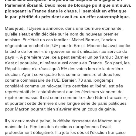
Parlement ébranlé. Deux mois de blocage politique ont suivi,
plongeant la France dans le chaos. Il semblait en effet que
le pari pétrifié du président avait eu un effet catastrophique.
Mais jeudi, l’Élysée a annoncé, dans une tournure étonnante,
qu’elle s’était enfin décidée sur le nom du nouveau premier
ministre. Et c’était un cas familier : Michel Barnier, l’ancien
négociateur en chef de l’UE pour le Brexit. Macron lui avait confié
la tâche de former « un gouvernement unificateur au service du
pays ». À première vue, cela peut sembler un pari ardu : Barnier
n’est ni populaire, ni même aussi connu en France. Son parti, les
Républicains, n’a réussi qu’à 5% des votes lors de la dernière
élection. Ayant servi quatre fois comme ministre et deux fois
comme commissaire de l’UE, Barnier, 73 ans, longtemps
considéré comme un néo-gaulliste centriste et libéral, est très
représentatif de l’establishment que les électeurs viennent de
rejeter en masse. Il est connu comme le « Joe Biden français »,
et pourtant cette dernière d’une longue série de paris politiques
pour Macron pourrait bien s’avérer être un coup de génie.
Il y a deux mois à peine, la défaite écrasante de Macron aux
mains de Le Pen lors des élections européennes l’avait
profondément délégitimé. Il a jeté les dés et l’élection française