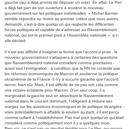
gauche (qui a déjà promis de déposer un vote). En effet, Le Pen
a déjà fait part de son ouverture à soutenir le nouveau
gouvernement sur les politiques individuelles. « Michel Barnier
semble répondre au moins au premier critère que nous avions
demandé, c’est-à-dire quelqu’un qui respecte les différentes
forces politiques et capable de s’adresser au Rassemblement
national, qui est le premier parti à l’Assemblée nationale », a-t-
elle déclaré.
Il n’est pas difficile d’imaginer la forme que l’accord a prise : le
nouveau gouvernement s’attaquera à certaines des questions
que Rassemblement national considère comme prioritaires -
avant tout l’immigration - à condition que la RN ne conteste pas
les réformes économiques de Macron et soutienne la politique
ukrainienne de la France. Il n’y a aucune garantie que l’accord
tienne, bien sûr. Mais, il est difficile de ne pas voir cela comme
une victoire éclatante pour Macron. D’un seul coup, il a
marginalisé la gauche tout en absorbant le Rassemblement
national dans le courant dominant, l’obligeant à réduire ses
marges sur les questions économiques et de politique étrangère -
voire potentiellement à affaiblir le soutien au parti, s’il est perçu
comme collant à l’establishment. Pas mal pour quelqu’un qui était
considéré comme politiquement mort il y a quelques mois.
Bien sûr, ce n’est pas un résultat terrible pour Le Pen, qui pourra