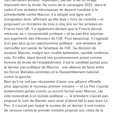
Ces dernières années, cependant, Barnier a fait un virage
important vers la droite. Au cours de la campagne 2022, dans le
cadre d’une tentative infructueuse de devenir candidat à la
présidentielle contre Macron, il a adopté une ligne anti-
immigration dure, affirmant qu’elle était « hors de contrôle » et
proposant un moratoire de trois à cinq ans sur les arrivées en
France hors UE. Il a également déclaré que la France devrait
retrouver sa « souveraineté juridique » et ne pas être soumise
aux jugements des tribunaux de l’UE. Pour beaucoup, il s’agissait
d’un peu plus qu’un opportunisme politique : une tentative de
camoufler son passé de fanatique de l’UE. Sa décision de
soutenir Macron, malgré leur rivalité éphémère, semble confirmer
cela. En effet, étant donné son positionnement actuel comme
homme de droite de l’establishment, il est le candidat parfait pour
le dernier pari politique de Macron : une alliance de facto entre
les forces libérales-centristes et le Rassemblement national
contre la gauche.
Bien qu’il ne soit pas nécessaire d’avoir une alliance officielle
pour approuver le nouveau premier ministre — et Le Pen n’aurait
évidemment jamais conclu un accord formel avec Macron, car
cela reviendrait à un suicide politique —, le président n’aurait pas
proposé le nom de Barnier sans avoir d’abord fait la paix avec Le
Pen. Il n’aurait pas risqué le soutien de ce dernier à une motion
de censure contre le premier ministre proposé aux côtés de la