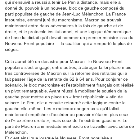
qui s’ensuivit a réussi à tenir Le Pen à distance, mais elle a
donné du pouvoir à un nouveau bloc de gauche composé du
parti populiste de gauche de Jean-Luc Mélenchon, La France
insoumise, ennemi juré du macronisme. Macron se trouvait
maintenant entre deux adversaires à la fois de gauche et de
droite, et le protocole institutionnel, et une logique démocratique
de base lui dictait qu’il devait nommer un premier ministre issu du
Nouveau Front populaire — la coalition qui a remporté le plus de
sièges.
Cela aurait été un désastre pour Macron : le Nouveau Front
populaire s’est engagé, entre autres, à abroger la loi phare mais
très controversée de Macron sur la réforme des retraites qui a
fait passer l’âge de la retraite de 62 à 64 ans. Pour conjurer ce
scénario, le bloc macroniste et l’establishment français ont réalisé
un pivot remarquable. Ayant réussi à mobiliser le soutien de la
gauche pour mettre en place un « front républicain » afin de
vaincre Le Pen, elle a ensuite retourné cette logique contre la
gauche elle-même. Les « radicaux dangereux » qu’il fallait
maintenant empêcher d’accéder au pouvoir n’étaient plus ceux
de l’« extrême droite », mais ceux de l’« extrême gauche ». Le
parti de Macron a immédiatement exclu de travailler avec celui de
Mélenchon.
Et c’est ainsi que lorsque le Nouveau Front populaire a