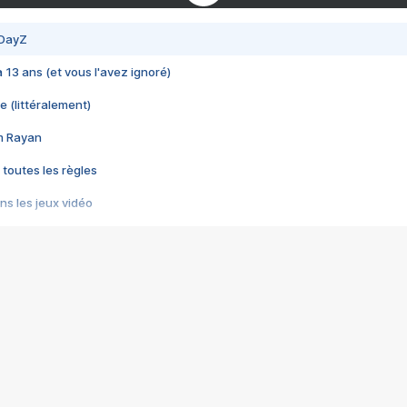
 DayZ
 a 13 ans (et vous l'avez ignoré)
e (littéralement)
im Rayan
 toutes les règles
s les jeux vidéo
us choquant de Rockstar ? - Le scandale BULLY
e plus moche de Steam
du RÊVE tourne au CAUCHEMAR
pendant 8 heures
it… à tort
umiliés par un jeu vidéo