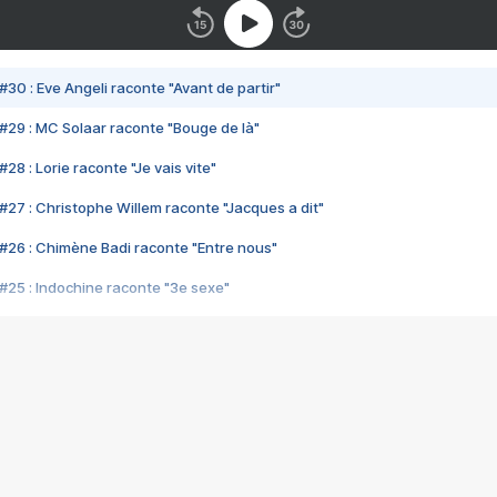
#30 : Eve Angeli raconte "Avant de partir"
#29 : MC Solaar raconte "Bouge de là"
28 : Lorie raconte "Je vais vite"
#27 : Christophe Willem raconte "Jacques a dit"
#26 : Chimène Badi raconte "Entre nous"
#25 : Indochine raconte "3e sexe"
#24 : Zaho raconte "C'est chelou"
#23 : Patrick Bruel raconte "Au café des délices"
#22 : Kyo raconte "Le chemin"
#21 : Nolwenn Leroy raconte "Cassé"
#20 : Patrick Hernandez raconte "Born to be alive"