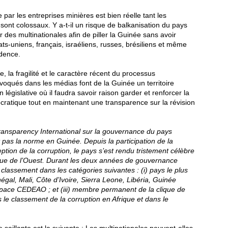
par les entreprises minières est bien réelle tant les
sont colossaux. Y a-t-il un risque de balkanisation du pays
es multinationales afin de piller la Guinée sans avoir
ats-uniens, français, israéliens, russes, brésiliens et même
idence.
 la fragilité et le caractère récent du processus
voqués dans les médias font de la Guinée un territoire
législative où il faudra savoir raison garder et renforcer la
atique tout en maintenant une transparence sur la révision
ansparency International sur la gouvernance du pays
pas la norme en Guinée. Depuis la participation de la
tion de la corruption, le pays s’est rendu tristement célèbre
que de l’Ouest. Durant les deux années de gouvernance
lassement dans les catégories suivantes : (i) pays le plus
al, Mali, Côte d’Ivoire, Sierra Leone, Libéria, Guinée
’espace CEDEAO ; et (iii) membre permanent de la clique de
 le classement de la corruption en Afrique et dans le