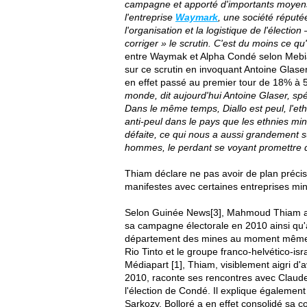
campagne et apporté d'importants moyens
l'entreprise
Waymark
, une société réputé
l'organisation et la logistique de l'électio
corriger » le scrutin. C'est du moins ce 
entre Waymak et Alpha Condé selon Mebiame
sur ce scrutin en invoquant Antoine Glaser
en effet passé au premier tour de 18% à 
monde, dit aujourd'hui Antoine Glaser, spéc
Dans le même temps, Diallo est peul, l'ethn
anti-peul dans le pays que les ethnies min
défaite, ce qui nous a aussi grandement su
hommes, le perdant se voyant promettre 
Thiam déclare ne pas avoir de plan préc
manifestes avec certaines entreprises mini
Selon Guinée News[3], Mahmoud Thiam aur
sa campagne électorale en 2010 ainsi qu'à 
département des mines au moment même d
Rio Tinto et le groupe franco-helvético-isr
Médiapart [1], Thiam, visiblement aigri d'
2010, raconte ses rencontres avec Claude
l'élection de Condé. Il explique également
Sarkozy. Bolloré a en effet consolidé sa 