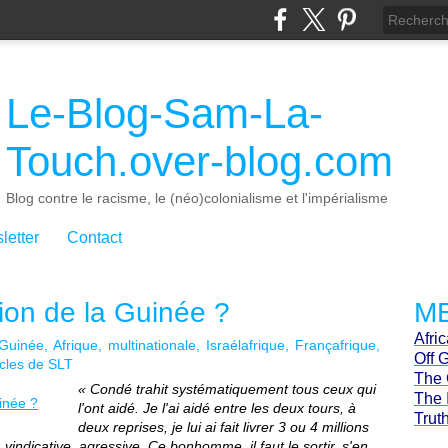
Le-Blog-Sam-La-
Touch.over-blog.com
Blog contre le racisme, le (néo)colonialisme et l'impérialisme
letter
Contact
ion de la Guinée ?
ME
Afri
Guinée
Afrique
multinationale
Israélafrique
Françafrique
Off 
icles de SLT
The 
« Condé trahit systématiquement tous ceux qui
The 
l'ont aidé. Je l'ai aidé entre les deux tours, à
Trut
deux reprises, je lui ai fait livrer 3 ou 4 millions
 vindicative, agressive. Ce bonhomme, il faut le sortir, s'en