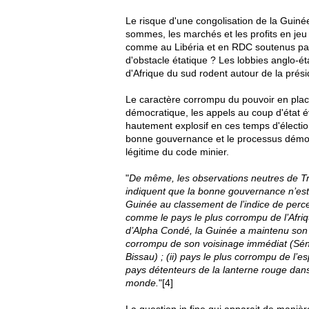
Le risque d'une congolisation de la Guinée 
sommes, les marchés et les profits en jeu 
comme au Libéria et en RDC soutenus par d
d'obstacle étatique ? Les lobbies anglo-ét
d'Afrique du sud rodent autour de la prés
Le caractère corrompu du pouvoir en place,
démocratique, les appels au coup d'état é
hautement explosif en ces temps d'élection 
bonne gouvernance et le processus démocr
légitime du code minier.
"
De même, les observations neutres de Tr
indiquent que la bonne gouvernance n’est 
Guinée au classement de l’indice de percep
comme le pays le plus corrompu de l’Afri
d’Alpha Condé, la Guinée a maintenu son c
corrompu de son voisinage immédiat (Sénég
Bissau) ; (ii) pays le plus corrompu de l
pays détenteurs de la lanterne rouge dans
monde.
"[4]