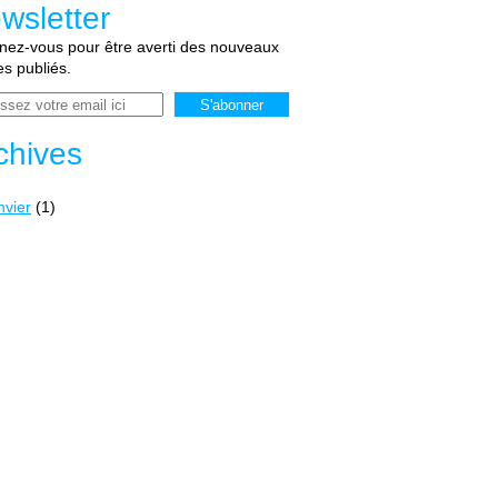
wsletter
ez-vous pour être averti des nouveaux
les publiés.
chives
nvier
(1)