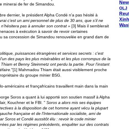
New
le minerai de fer de Simandou.
OLJ
Reu
bre dernier, le président Alpha Condé n'a pas hésité à
Xin
t vrai c’est un ami personnel de plus de 30 ans, que s’il ne
Was
n’hésitera pas à annuler son contrat »
[3] Mais il semblerait
 menaces à exécution à savoir de revoir certaines
 vu sa concession de Simandou renouvelée en grand dam de
olitique, puissances étrangères et services secrets : c'est
l'un des pays les plus misérables et les plus corrompus de la
Thiam et Benny Steinmetz ont perdu la partie. Pour l'instant
éfaire.
"[1] Mahmadou Thiam était aussi visiblement proche
ropriétaire du groupe minier BSG.
lo-américains et françafricains travaillent main dans la main
George Soros a quant à lui apporté son soutien massif à Alpha
ir, Kouchner et le FBI. "
Soros a alors mis ses équipes
tectives à la disposition de cet homme ayant vécu la plupart
auche française et de l'Internationale socialiste, ami de
ar Soros et Condé aussitôt élu : revoir le code minier
vrées par les régimes précédents, enquêter sur des contrats