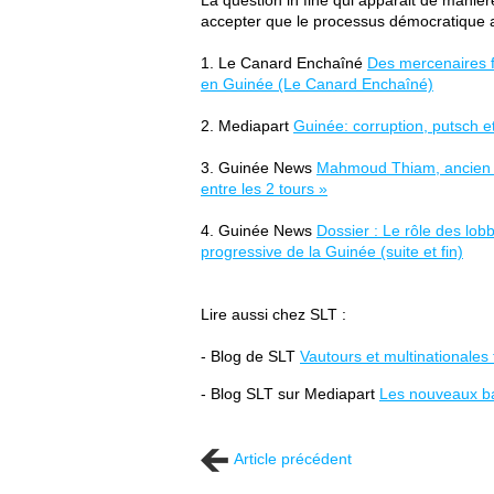
La question in fine qui apparait de manière
accepter que le processus démocratique ai
1. Le Canard Enchaîné
Des mercenaires fr
en Guinée (Le Canard Enchaîné)
2. Mediapart
Guinée: corruption, putsch e
3. Guinée News
Mahmoud Thiam, ancien m
entre les 2 tours »
4. Guinée News
Dossier : Le rôle des lobb
progressive de la Guinée (suite et fin)
Lire aussi chez SLT :
- Blog de SLT
Vautours et multinationales
- Blog SLT sur Mediapart
Les nouveaux bar
Article précédent