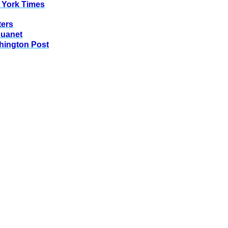
 York Times
ters
huanet
hington Post