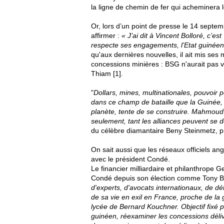
la ligne de chemin de fer qui acheminera 
Or, lors d’un point de presse le 14 septem
affirmer :
« J’ai dit à Vincent Bolloré, c’es
respecte ses engagements, l’Etat guinéen 
qu'aux dernières nouvelles, il ait mis ses
concessions minières : BSG n'aurait pas
Thiam [1].
"
Dollars, mines, multinationales, pouvoir p
dans ce champ de bataille que la Guinée, 
planète, tente de se construire. Mahmoud 
seulement, tant les alliances peuvent se d
du célèbre diamantaire Beny Steinmetz, p
On sait aussi que les réseaux officiels ang
avec le président Condé.
Le financier milliardaire et philanthrope 
Condé depuis son élection comme Tony Bla
d'experts, d'avocats internationaux, de dé
de sa vie en exil en France, proche de la g
lycée de Bernard Kouchner. Objectif fixé p
guinéen, réexaminer les concessions déli