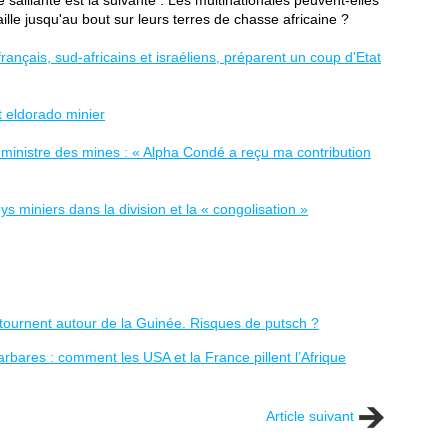
 saillante est la suivante : Les multinationales peuvent-elles
lle jusqu'au bout sur leurs terres de chasse africaine ?
ançais, sud-africains et israéliens, préparent un coup d'Etat
t eldorado minier
inistre des mines : « Alpha Condé a reçu ma contribution
ys miniers dans la division et la « congolisation »
 tournent autour de la Guinée. Risques de putsch ?
bares : comment les USA et la France pillent l’Afrique
Article suivant