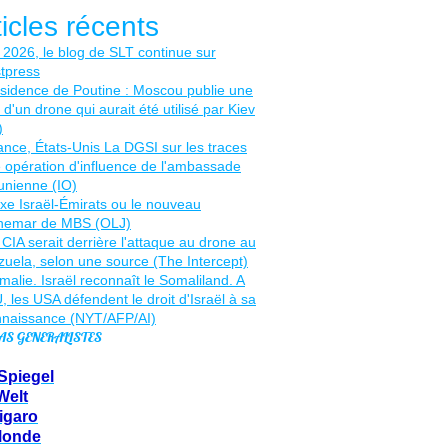
ticles récents
AS GENERALISTES
Spiegel
Welt
igaro
Monde