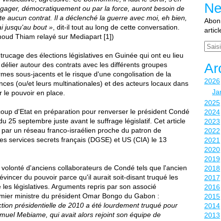
Ne
égager, démocratiquement ou par la force, auront besoin de
e aucun contrat. Il a déclenché la guerre avec moi, eh bien,
Abonn
ai jusqu'au bout »
, dit-il tout au long de cette conversation.
artic
ud Thiam relayé sur Mediapart [1])
Email
rucage des élections législatives en Guinée qui ont eu lieu
délier autour des contrats avec les différents groupes
Ar
rmes sous-jacents et le risque d'une congolisation de la
2026
ces (ou/et leurs multinationales) et des acteurs locaux dans
Ja
 le pouvoir en place.
2025
n coup d'Etat en préparation pour renverser le président Condé
2024
 25 septembre juste avant le suffrage législatif. Cet article
2023
at par un réseau franco-israélien proche du patron de
2022
 les services secrets français (DGSE) et US (CIA) le 13
2021
2020
2019
 volonté d'anciens collaborateurs de Condé tels que l'ancien
2018
ncer du pouvoir parce qu'il aurait soit-disant truqué les
2017
e les législatives. Arguments repris par son associé
2016
remier ministre du président Omar Bongo du Gabon :
2015
ection présidentielle de 2010 a été lourdement truqué pour
2014
amuel Mebiame, qui avait alors rejoint son équipe de
2013