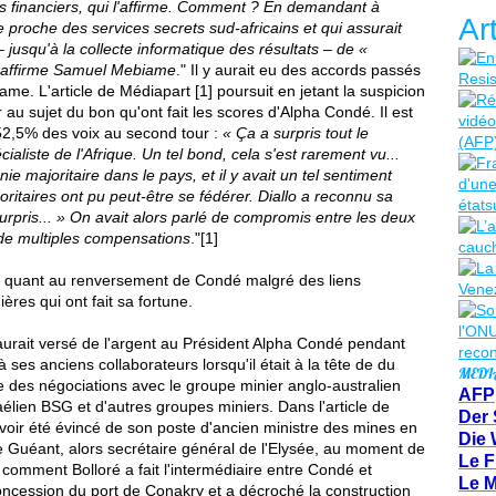
 financiers, qui l'affirme. Comment ? En demandant à
Ar
e proche des services secrets sud-africains et qui assurait
n – jusqu'à la collecte informatique des résultats – de «
qu'affirme Samuel Mebiame
." Il y aurait eu des accords passés
. L'article de Médiapart [1] poursuit en jetant la suspicion
 au sujet du bon qu'ont fait les scores d'Alpha Condé. Il est
52,5% des voix au second tour :
« Ça a surpris tout le
ialiste de l'Afrique.
Un tel bond, cela s'est rarement vu...
ie majoritaire dans le pays, et il y avait un tel sentiment
oritaires ont pu peut-être se fédérer. Diallo a reconnu sa
rpris... »
On avait alors parlé de compromis entre les deux
de multiples compensations
."[1]
is quant au renversement de Condé malgré des liens
ères qui ont fait sa fortune.
ait versé de l'argent au Président Alpha Condé pendant
ses anciens collaborateurs lorsqu'il était à la tête de du
MEDI
es négociations avec le groupe minier anglo-australien
AFP
aélien BSG et d'autres groupes miniers. Dans l'article de
Der 
avoir été évincé de son poste d'ancien ministre des mines en
Die 
 Guéant, alors secrétaire général de l'Elysée, au moment de
Le F
 comment Bolloré a fait l'intermédiaire entre Condé et
Le 
concession du port de Conakry et a décroché la construction