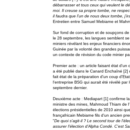
débarrasser et tous ceux qui veulent le d
moi. Il creuse sa propre tombe, ne respect
il faudra que l'un de nous deux tombe, j'ir
Entretien entre Samuel Mebiame et Mahmo
Sur fond de corruption et de soupçons de t
le 28 septembre, les langues semblent se 
miniers révélant les enjeux financiers éno
Guinée par la volonté des grandes puissan
un contexte de révision du code minier par
Premier acte : un article faisant état d'u
a été publié dans le Canard Enchaîné [2] du
fait état de la préparation d'un coup d'Et
l'entreprise BSG qui aurait été révélé par
septembre dernier.
Deuxième acte : Mediapart [1] confirme la
ministre des mines, Mahmoud Thiam de l'évi
élections présidentielles de 2010 ainsi qu
françafricain Mebiame fils d'un ancien p
"
De quoi s'agit-il ? Le second tour de l'él
assurer l'élection d'Alpha Condé. C'est S