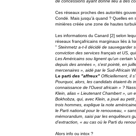
de concessions ayant donné lieu à des co
Ces réseaux proches des autorités gouver
Condé. Mais jusqu'à quand ? Quelles en so
minières créée une zone de hautes turbu
Les informations du Canard [2] selon lequ
réseaux françafricains marginaux liés à Is
"
Steinmetz a-t-il décidé de sauve­garder 
conviction des services français et US, q
Les Américains sou­ lignent qu'un certain 
depuis des années », s'est pointé, en jui
mercenaires », aidé par le Sud-Africain Wi
Le parti
des "affreux"
Officiellement, il 
Pourquoi, alors, les can­didats étaient-ils
connaissance de l'Ouest africain » ? Nass
Klein, alias « Lieutenant Chambert », un e
Bokhobza, qui, avec Klein, a joué au petit
trois hommes, explique la note américaine
le Parti national pour le renouveau, « sa
mémorandum, saisi par les enquêteurs gu
d'extraction, « au cas où le Parti du reno
Alors info ou intox ?