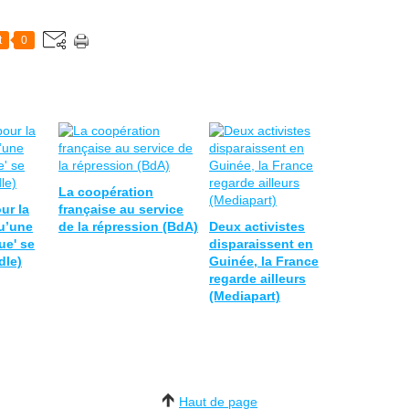
t
0
La coopération
ur la
française au service
u’une
de la répression (BdA)
Deux activistes
ue' se
disparaissent en
dle)
Guinée, la France
regarde ailleurs
(Mediapart)
Haut de page