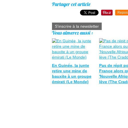
Partager cet article
Repos
S'inscrire à la newsletter
Vous aimerez aussi :
En Guinée, la junte
Pas de répit po
retire une mine de
France alors q
bauxite à un groupe
'Nouvelle Afriq
émirati (Le Monde)
lève (The Crad