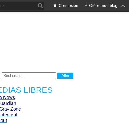
Connexion
+
Créer mon blog
DIAS LIBRES
ca News
Guardian
Gray Zone
Intercept
hout