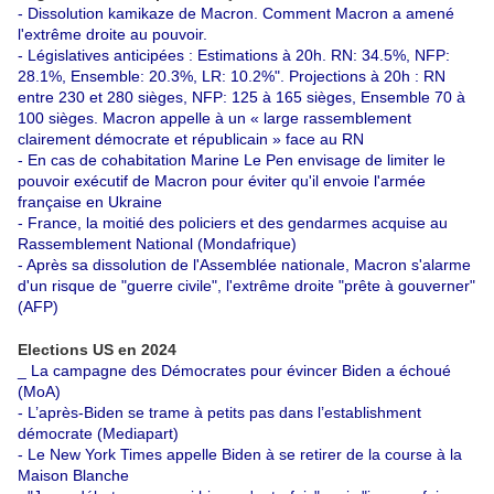
-
Dissolution kamikaze de Macron. Comment Macron a amené
l'extrême droite au pouvoir.
-
Législatives anticipées : Estimations à 20h. RN: 34.5%, NFP:
28.1%, Ensemble: 20.3%, LR: 10.2%". Projections à 20h : RN
entre 230 et 280 sièges, NFP: 125 à 165 sièges, Ensemble 70 à
100 sièges. Macron appelle à un « large rassemblement
clairement démocrate et républicain » face au RN
-
En cas de cohabitation Marine Le Pen envisage de limiter le
pouvoir exécutif de Macron pour éviter qu'il envoie l'armée
française en Ukraine
-
France, la moitié des policiers et des gendarmes acquise au
Rassemblement National (Mondafrique)
-
Après sa dissolution de l'Assemblée nationale, Macron s'alarme
d'un risque de "guerre civile", l'extrême droite "prête à gouverner"
(AFP)
Elections US en 2024
_
La campagne des Démocrates pour évincer Biden a échoué
(MoA)
-
L’après-Biden se trame à petits pas dans l’establishment
démocrate (Mediapart)
-
Le New York Times appelle Biden à se retirer de la course à la
Maison Blanche