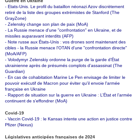
Guerre en Ukraine
-
Etats-Unis. Le profil du bataillon néonazi Azov discrètement
retiré de la liste des groupes extrémistes de Stanford (The
GrayZone)
-
Zelensky change son plan de paix (MoA)
-
La Russie menace d'une "confrontation" en Ukraine, et de
missiles auparavant interdits (AFP)
-
Note russe aux États-Unis : vos drones sont maintenant des
cibles - la Russie menace l'OTAN d'une "confrontation directe"
(MoA/AFP)
-
Volodymyr Zelenskiy ordonne la purge de la garde d’État
ukrainienne après de présumés complots d’assassinat (The
Guardian)
-
En cas de cohabitation Marine Le Pen envisage de limiter le
pouvoir exécutif de Macron pour éviter qu'il envoie l'armée
française en Ukraine
-
Rapport de situation sur la guerre en Ukraine : L’État et l’armée
continuent de s'effondrer (MoA)
Covid-19
-
Vaccin Covid-19 : le Kansas intente une action en justice contre
Pfizer (Nexus)
Législatives anticipées françaises de 2024