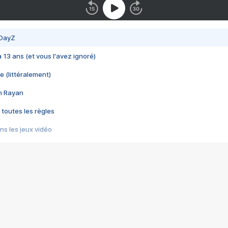
 DayZ
 a 13 ans (et vous l'avez ignoré)
e (littéralement)
im Rayan
 toutes les règles
s les jeux vidéo
us choquant de Rockstar ? - Le scandale BULLY
e plus moche de Steam
du RÊVE tourne au CAUCHEMAR
pendant 8 heures
it… à tort