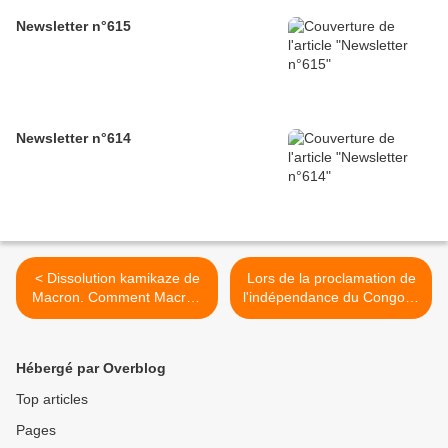
Newsletter n°615
Newsletter n°614
< Dissolution kamikaze de
Lors de la proclamation de
Macron. Comment Macron
l'indépendance du Congo le
a amené l'extrême droite au
30 juin 1960, le Premier
seuil du pouvoir.
ministre du Congo, Patrice
Emery Lumumba, prononce
Hébergé par Overblog
un discours mémorable
(Vidéo) >
Top articles
Pages