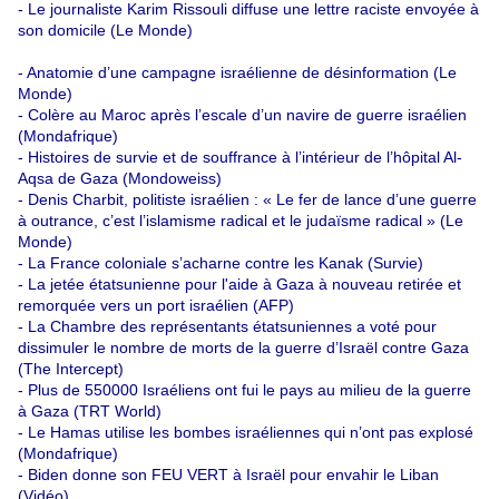
-
Le journaliste Karim Rissouli diffuse une lettre raciste envoyée à
son domicile (Le Monde)
-
Anatomie d’une campagne israélienne de désinformation (Le
Monde)
-
Colère au Maroc après l’escale d’un navire de guerre israélien
(Mondafrique)
-
Histoires de survie et de souffrance à l’intérieur de l’hôpital Al-
Aqsa de Gaza (Mondoweiss)
-
Denis Charbit, politiste israélien : « Le fer de lance d’une guerre
à outrance, c’est l’islamisme radical et le judaïsme radical » (Le
Monde)
-
La France coloniale s’acharne contre les Kanak (Survie)
-
La jetée étatsunienne pour l'aide à Gaza à nouveau retirée et
remorquée vers un port israélien (AFP)
-
La Chambre des représentants étatsuniennes a voté pour
dissimuler le nombre de morts de la guerre d’Israël contre Gaza
(The Intercept)
-
Plus de 550000 Israéliens ont fui le pays au milieu de la guerre
à Gaza (TRT World)
-
Le Hamas utilise les bombes israéliennes qui n’ont pas explosé
(Mondafrique)
-
Biden donne son FEU VERT à Israël pour envahir le Liban
(Vidéo)