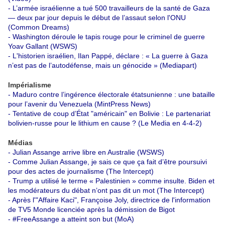
-
L’armée israélienne a tué 500 travailleurs de la santé de Gaza
— deux par jour depuis le début de l’assaut selon l'ONU
(Common Dreams)
-
Washington déroule le tapis rouge pour le criminel de guerre
Yoav Gallant (WSWS)
-
L'historien israélien, Ilan Pappé, déclare : « La guerre à Gaza
n’est pas de l’autodéfense, mais un génocide » (Mediapart)
Impérialisme
-
Maduro contre l’ingérence électorale étatsunienne : une bataille
pour l’avenir du Venezuela (MintPress News)
-
Tentative de coup d’État "américain" en Bolivie : Le partenariat
bolivien-russe pour le lithium en cause ? (Le Media en 4-4-2)
Médias
-
Julian Assange arrive libre en Australie (WSWS)
-
Comme Julian Assange, je sais ce que ça fait d’être poursuivi
pour des actes de journalisme (The Intercept)
-
Trump a utilisé le terme « Palestinien » comme insulte. Biden et
les modérateurs du débat n’ont pas dit un mot (The Intercept)
-
Après l'"Affaire Kaci", Françoise Joly, directrice de l'information
de TV5 Monde licenciée après la démission de Bigot
-
#FreeAssange a atteint son but (MoA)