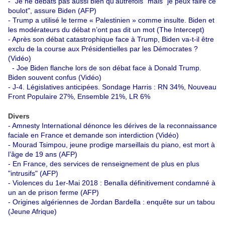
-
"Je ne débats pas aussi bien qu'autrefois" mais "je peux faire ce
boulot", assure Biden (AFP)
-
Trump a utilisé le terme « Palestinien » comme insulte. Biden et
les modérateurs du débat n’ont pas dit un mot (The Intercept)
-
Après son débat catastrophique face à Trump, Biden va-t-il être
exclu de la course aux Présidentielles par les Démocrates ?
(Vidéo)
-
Joe Biden flanche lors de son débat face à Donald Trump.
Biden souvent confus (Vidéo)
-
J-4. Législatives anticipées. Sondage Harris : RN 34%, Nouveau
Front Populaire 27%, Ensemble 21%, LR 6%
Divers
-
Amnesty International dénonce les dérives de la reconnaissance
faciale en France et demande son interdiction (Vidéo)
-
Mourad Tsimpou, jeune prodige marseillais du piano, est mort à
l’âge de 19 ans (AFP)
-
En France, des services de renseignement de plus en plus
"intrusifs" (AFP)
-
Violences du 1er-Mai 2018 : Benalla définitivement condamné à
un an de prison ferme (AFP)
-
Origines algériennes de Jordan Bardella : enquête sur un tabou
(Jeune Afrique)