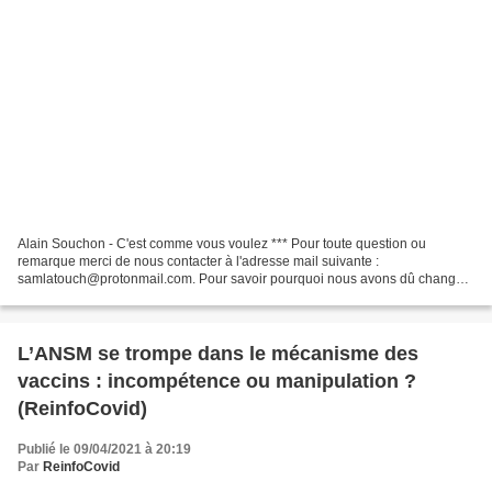
Alain Souchon - C'est comme vous voulez *** Pour toute question ou
remarque merci de nous contacter à l'adresse mail suivante :
samlatouch@protonmail.com. Pour savoir pourquoi nous avons dû changer
d'e-mail : cliquez ici. ---- Les articles du blog subissent...
L’ANSM se trompe dans le mécanisme des
vaccins : incompétence ou manipulation ?
(ReinfoCovid)
Publié le 09/04/2021 à 20:19
Par
ReinfoCovid