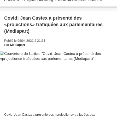
COVID-19: EU regulator reviewing possible links between Johnson &
Johnson jab and blood clots Sky News, 9.04.21 Lors...
Covid: Jean Castex a présenté des
«projections» trafiquées aux parlementaires
(Mediapart)
Publié le 09/04/2021 à 21:31
Par
Mediapart
Covid: Jean Castex a présenté des «projections» trafiquées aux