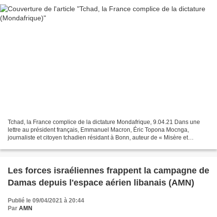
Tchad, la France complice de la dictature Mondafrique, 9.04.21 Dans une
lettre au président français, Emmanuel Macron, Éric Topona Mocnga,
journaliste et citoyen tchadien résidant à Bonn, auteur de « Misère et
grandeur de la liberté d’informer », souhaite...
Les forces israéliennes frappent la campagne de
Damas depuis l'espace aérien libanais (AMN)
Publié le 09/04/2021 à 20:44
Par
AMN