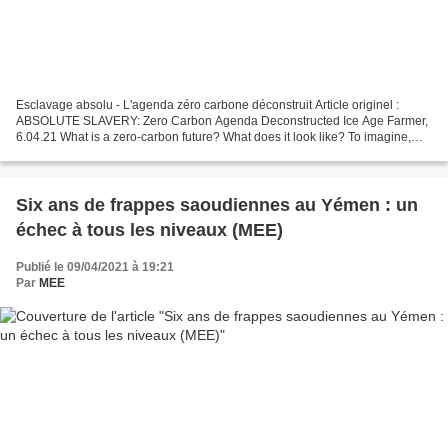
Esclavage absolu - L'agenda zéro carbone déconstruit Article originel :
ABSOLUTE SLAVERY: Zero Carbon Agenda Deconstructed Ice Age Farmer,
6.04.21 What is a zero-carbon future? What does it look like? To imagine,
turn off your heater. No airports. No...
Six ans de frappes saoudiennes au Yémen : un
échec à tous les niveaux (MEE)
Publié le 09/04/2021 à 19:21
Par
MEE