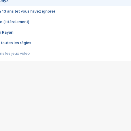
 DayZ
 a 13 ans (et vous l'avez ignoré)
e (littéralement)
im Rayan
 toutes les règles
s les jeux vidéo
us choquant de Rockstar ? - Le scandale BULLY
e plus moche de Steam
du RÊVE tourne au CAUCHEMAR
pendant 8 heures
it… à tort
umiliés par un jeu vidéo
ire - Final Fantasy 8