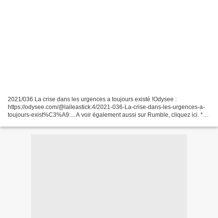
2021/036 La crise dans les urgences a toujours existé !Odysee :
https://odysee.com/@laileastick:4/2021-036-La-crise-dans-les-urgences-a-
toujours-exist%C3%A9:... A voir également aussi sur Rumble, cliquez ici. ***
Pour toute question ou remarque merci...