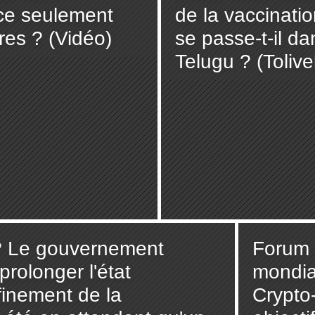
cace seulement
de la vaccinatio
res ? (Vidéo)
se passe-t-il da
Telugu ? (Toliv
 ? Le gouvernement
Forum
prolonger l'état
mondia
finement de la
Crypto