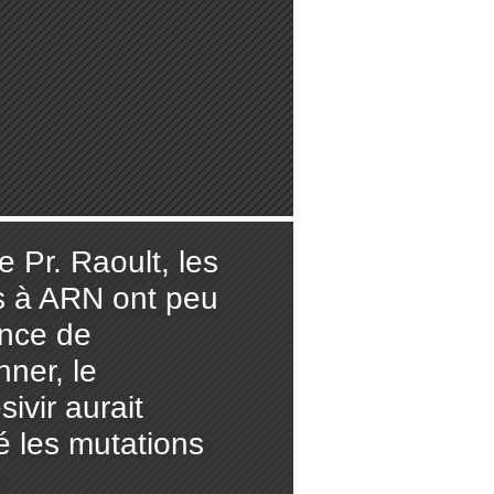
e Pr. Raoult, les
s à ARN ont peu
nce de
nner, le
ivir aurait
é les mutations
)