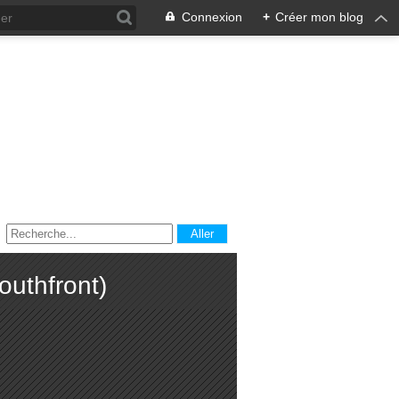
Connexion
+
Créer mon blog
outhfront)