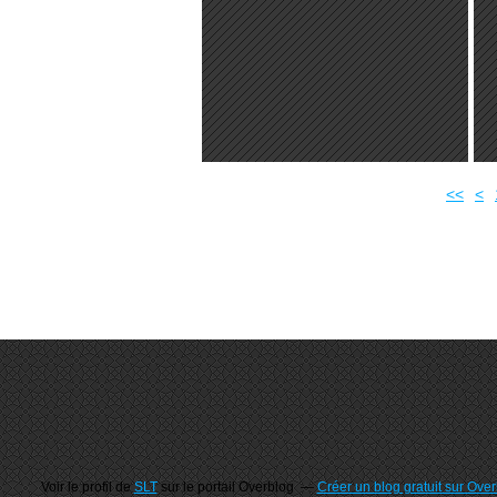
<<
<
Voir le profil de
SLT
sur le portail Overblog
Créer un blog gratuit sur Ove