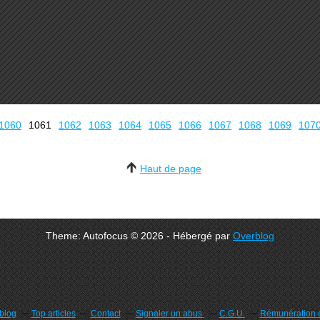
1000
1010
1020
1030
1040
1050
1060
1061
1062
1063
1064
1065
1066
1067
1068
1069
107
Haut de page
Theme: Autofocus © 2026 - Hébergé par
Overblog
rblog
Top articles
Contact
Signaler un abus
C.G.U.
Rémunération e