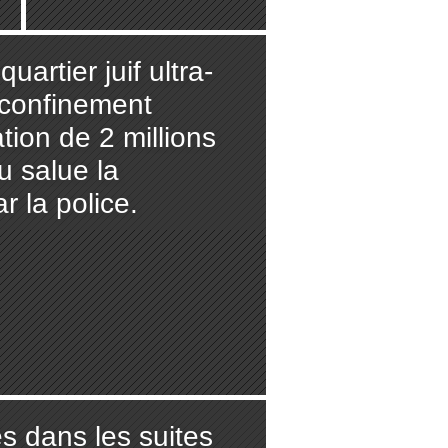
israélien
(AFP)
artier juif ultra-
t confinement
tion de 2 millions
 salue la
r la police.
ès dans les suites