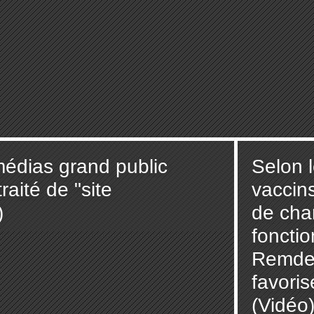
 médias grand public
Selon l
raité de "site
vaccin
)
de cha
fonctio
Remdes
favoris
(Vidéo