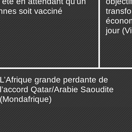
 été en attendant qu'un
objecti
nes soit vacciné
transf
économ
jour (V
L’Afrique grande perdante de
l’accord Qatar/Arabie Saoudite
(Mondafrique)