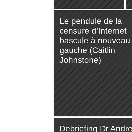
ent du vaccin
anti-Covid
Le pendule de la
censure d’Internet
bascule à nouveau
gauche (Caitlin
Johnstone)
Debriefing Dr Andrew