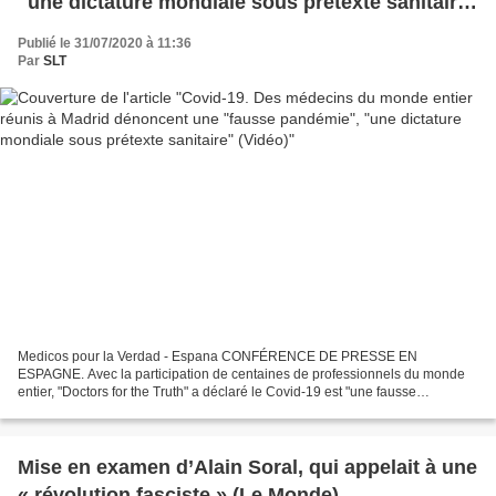
"une dictature mondiale sous prétexte sanitaire"
(Vidéo)
Publié le 31/07/2020 à 11:36
Par
SLT
Medicos pour la Verdad - Espana CONFÉRENCE DE PRESSE EN
ESPAGNE. Avec la participation de centaines de professionnels du monde
entier, "Doctors for the Truth" a déclaré le Covid-19 est "une fausse
pandémie" créée à des fins politiques. Il a exhorté les...
Mise en examen d’Alain Soral, qui appelait à une
« révolution fasciste » (Le Monde)