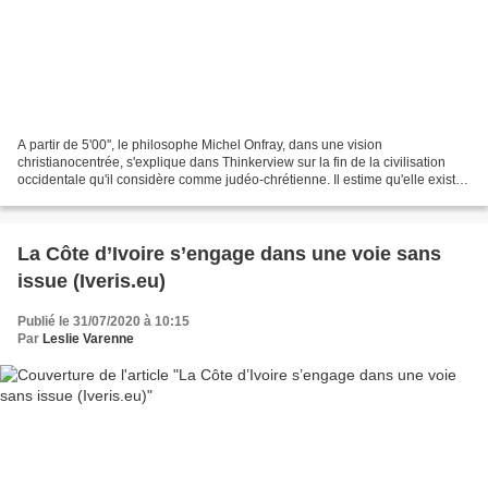
A partir de 5'00'', le philosophe Michel Onfray, dans une vision
christianocentrée, s'explique dans Thinkerview sur la fin de la civilisation
occidentale qu'il considère comme judéo-chrétienne. Il estime qu'elle existe
depuis la naissance de Jésus et...
La Côte d’Ivoire s’engage dans une voie sans
issue (Iveris.eu)
Publié le 31/07/2020 à 10:15
Par
Leslie Varenne