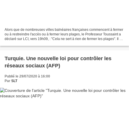
Alors que de nombreuses villes balnéaires françaises commencent à fermer
ou à restreindre l'accès ou à fermer leurs plages, le Professeur Toussaint a
déclaré sur LCI, vers 19h09, : "Cela ne sert à rien de fermer les plages". Il a
déclaré ensuite concernant...
Turquie. Une nouvelle loi pour contrôler les
réseaux sociaux (AFP)
Publié le 29/07/2020 à 16:00
Par
SLT