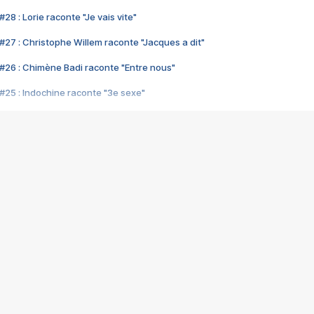
28 : Lorie raconte "Je vais vite"
#27 : Christophe Willem raconte "Jacques a dit"
#26 : Chimène Badi raconte "Entre nous"
#25 : Indochine raconte "3e sexe"
#24 : Zaho raconte "C'est chelou"
#23 : Patrick Bruel raconte "Au café des délices"
#22 : Kyo raconte "Le chemin"
#21 : Nolwenn Leroy raconte "Cassé"
#20 : Patrick Hernandez raconte "Born to be alive"
#19 : Lorie raconte "Près de moi"
#18 : Michael Jones raconte "A nos actes manqués" (avec Jean-Jacque
#17 : Khaled raconte "Aïcha"