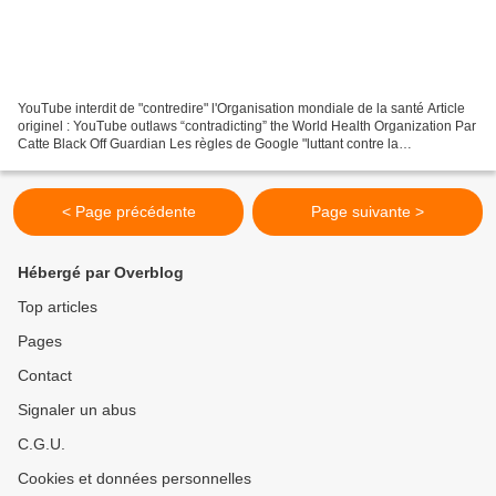
YouTube interdit de "contredire" l'Organisation mondiale de la santé Article
originel : YouTube outlaws “contradicting” the World Health Organization Par
Catte Black Off Guardian Les règles de Google "luttant contre la
désinformation" interdisent carrément...
< Page précédente
Page suivante >
Hébergé par Overblog
Top articles
Pages
Contact
Signaler un abus
C.G.U.
Cookies et données personnelles