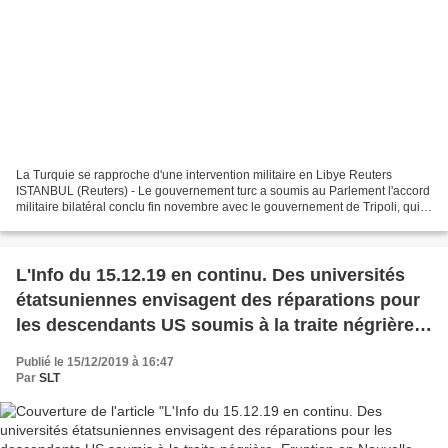
La Turquie se rapproche d'une intervention militaire en Libye Reuters
ISTANBUL (Reuters) - Le gouvernement turc a soumis au Parlement l'accord
militaire bilatéral conclu fin novembre avec le gouvernement de Tripoli, qui
ouvre la voie à une intervention...
L'Info du 15.12.19 en continu. Des universités
étatsuniennes envisagent des réparations pour
les descendants US soumis à la traite négrière,
Eruption en Nouvelle-Zélande : le bilan monte à
Publié le 15/12/2019 à 16:47
18 morts; France. Jean-Paul Delevoye reconnaît
Par
SLT
finalement 13 mandats sur sa déclaration
d’intérêts...