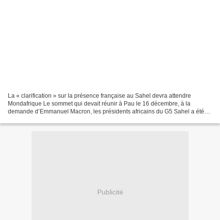
La « clarification » sur la présence française au Sahel devra attendre
Mondafrique Le sommet qui devait réunir à Pau le 16 décembre, à la
demande d’Emmanuel Macron, les présidents africains du G5 Sahel a été
finalement reporté à plus tard... Lire la suite Contact...
Publicité