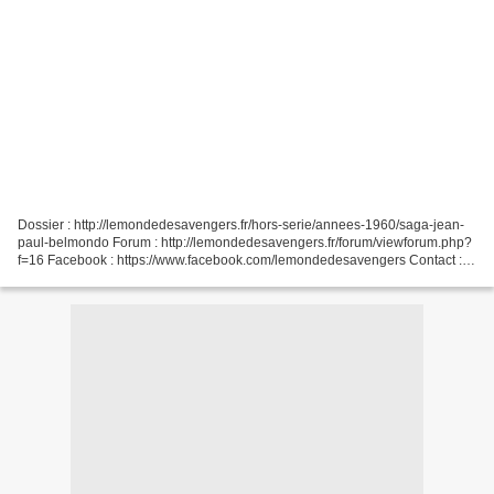
Dossier : http://lemondedesavengers.fr/hors-serie/annees-1960/saga-jean-
paul-belmondo Forum : http://lemondedesavengers.fr/forum/viewforum.php?
f=16 Facebook : https://www.facebook.com/lemondedesavengers Contact :
samlatouch@protonmail.com Les articles...