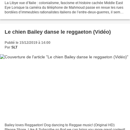
La Libye vue d’Italie : colonialisme, fascisme et histoire cachée Middle East
Eye Lorsque la caméra du téléphone de Mahmoud passe en revue les rues
bordées d’immeubles rationalistes italiens de l’entre-deux-guerres, il semble
rouler à Rome. Mais au moment...
Le chien Bailey danse le reggaeton (Vidéo)
Publié le 15/12/2019 à 14:00
Par
SLT
Bailey loves Reggaeton! Dog dancing to Reggae music! (Original HD)
Please Share, Like & Subscribe so that we can bring you more great content!