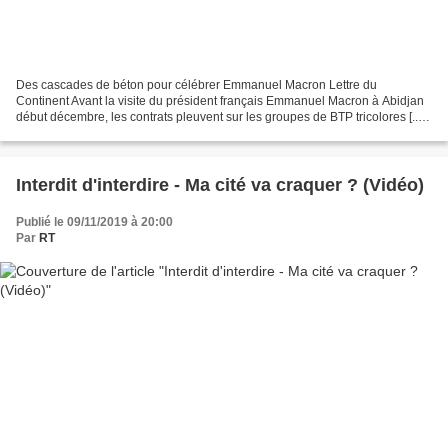
Des cascades de béton pour célébrer Emmanuel Macron Lettre du
Continent Avant la visite du président français Emmanuel Macron à Abidjan
début décembre, les contrats pleuvent sur les groupes de BTP tricolores [...]
Lire la suite Contact : samlatouch@protonmail.com Les...
Interdit d'interdire - Ma cité va craquer ? (Vidéo)
Publié le 09/11/2019 à 20:00
Par
RT