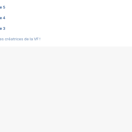
e 5
e 4
e 3
s créatrices de la VF !
e 2
e 1
e Mektoub My Love arrive enfin ! Rencontre avec Shaïn Boumedine et Sal
i : après Toni en famille
elle réalise le bouleversant Dites lui que je l'aime
ais ! Rencontre autour de Vie privée de Rebecca Zlotowski
 de Marguerite, Grave... Rencontre avec Ella Rumpf
 Les Rêveurs, un film intime sur la santé mentale