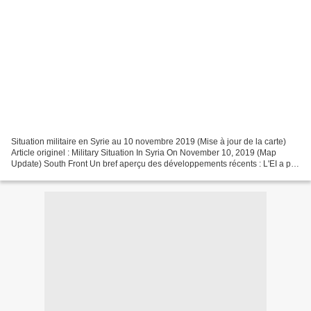
Situation militaire en Syrie au 10 novembre 2019 (Mise à jour de la carte)
Article originel : Military Situation In Syria On November 10, 2019 (Map
Update) South Front Un bref aperçu des développements récents : L'EI a pris
pour cible un bus de l'armée...