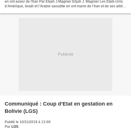
en ont assez de l'Iran Par Elijah J.Magnier Elijah J. Magnier Les États-Unis
d’Amérique, Israël et l’Arabie saoudite en ont marre de l’Iran et de ses alliés
au Moyen-Orient....
Publicité
Communiqué : Coup d’Etat en gestation en
Bolivie (LGS)
Publié le 10/11/2019 à 13:00
Par
LGS