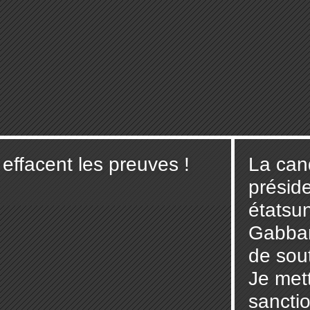
effacent les preuves !
La can
préside
étatsu
Gabbar
de sout
Je mett
sancti