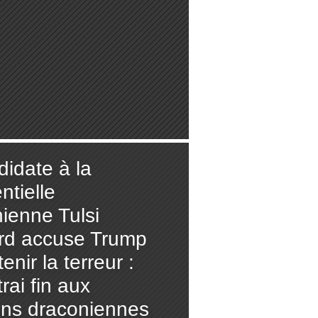
didate à la
ntielle
nienne Tulsi
d accuse Trump
enir la terreur :
rai fin aux
ons draconiennes