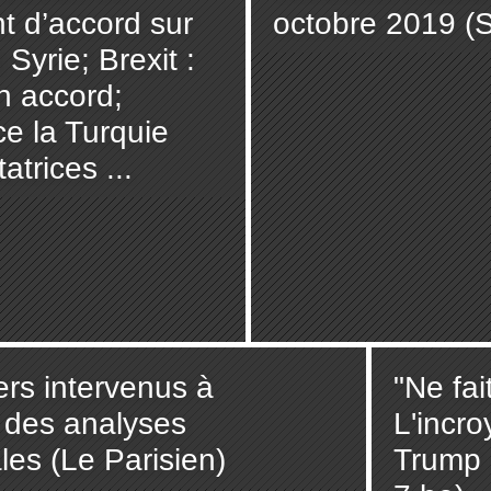
 d’accord sur
octobre 2019 (S
Syrie; Brexit :
n accord;
e la Turquie
trices ...
rs intervenus à
"Ne fait
t des analyses
L'incro
es (Le Parisien)
Trump 