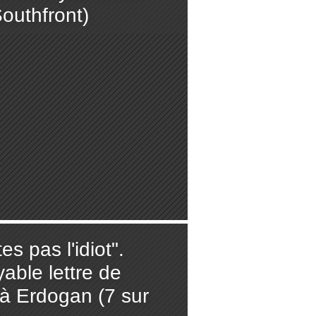
outhfront)
es pas l'idiot".
yable lettre de
à Erdogan (7 sur