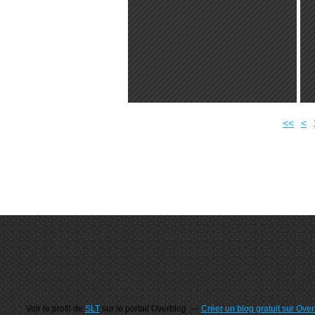
<<
<
Voir le profil de
SLT
sur le portail Overblog
Créer un blog gratuit sur Ove