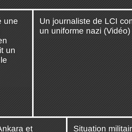
é une
Un journaliste de LCI co
n
un uniforme nazi (Vidéo)
en
it un
 le
Ankara et
Situation milita