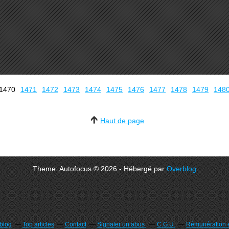
1400
1410
1420
1430
1440
1450
1460
1470
1471
1472
1473
1474
1475
1476
1477
1478
1479
148
Haut de page
Theme: Autofocus © 2026 - Hébergé par
Overblog
rblog
Top articles
Contact
Signaler un abus
C.G.U.
Rémunération e