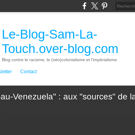
Le-Blog-Sam-La-
Touch.over-blog.com
Blog contre le racisme, le (néo)colonialisme et l'impérialisme
letter
Contact
au-Venezuela" : aux "sources" de l