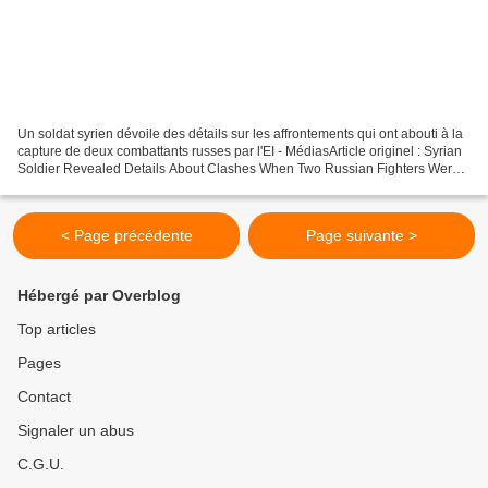
Un soldat syrien dévoile des détails sur les affrontements qui ont abouti à la
capture de deux combattants russes par l'EI - MédiasArticle originel : Syrian
Soldier Revealed Details About Clashes When Two Russian Fighters Were
Captured By ISIS – Media...
< Page précédente
Page suivante >
Hébergé par Overblog
Top articles
Pages
Contact
Signaler un abus
C.G.U.