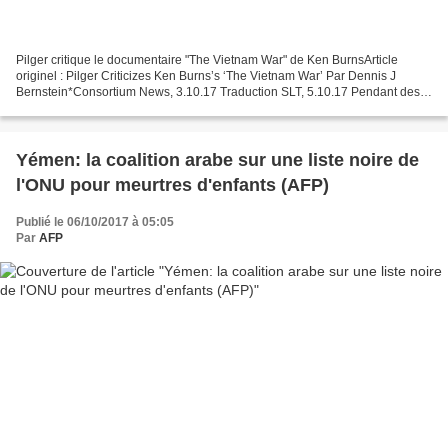
Pilger critique le documentaire "The Vietnam War" de Ken BurnsArticle
originel : Pilger Criticizes Ken Burns’s ‘The Vietnam War’ Par Dennis J
Bernstein*Consortium News, 3.10.17 Traduction SLT, 5.10.17 Pendant des
décennies, les médias grand public étatsuniens...
Yémen: la coalition arabe sur une liste noire de
l'ONU pour meurtres d'enfants (AFP)
Publié le 06/10/2017 à 05:05
Par
AFP