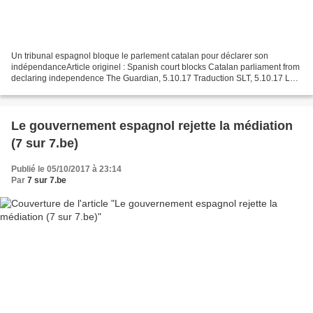
Un tribunal espagnol bloque le parlement catalan pour déclarer son
indépendanceArticle originel : Spanish court blocks Catalan parliament from
declaring independence The Guardian, 5.10.17 Traduction SLT, 5.10.17 La
Cour constitutionnelle suspend la session...
Le gouvernement espagnol rejette la médiation
(7 sur 7.be)
Publié le 05/10/2017 à 23:14
Par
7 sur 7.be