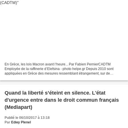
En Grèce, les lois Macron avant l’heure... Par Fabien PernierCADTM
Employée de la raffinerie d’Elefsina - photo helpe.gr Depuis 2010 sont
appliquées en Grèce des mesures ressemblant étrangement, sur de
nombreux points, aux « lois Travail XXL » qui viennent...
Quand la liberté s’éteint en silence. L'état
d'urgence entre dans le droit commun français
(Mediapart)
Publié le 06/10/2017 à 13:18
Par
Edwy Plenel