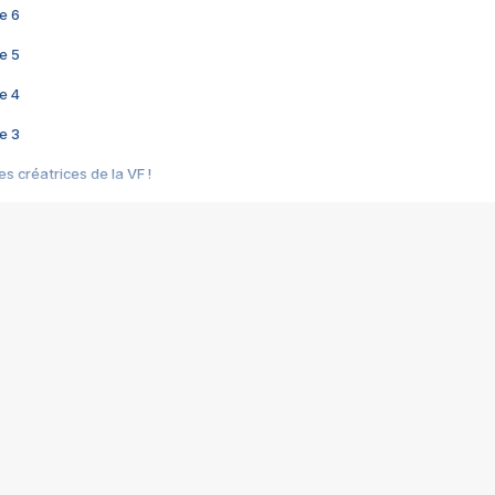
e 6
e 5
e 4
e 3
s créatrices de la VF !
e 2
e 1
e Mektoub My Love arrive enfin ! Rencontre avec Shaïn Boumedine et Sal
i : après Toni en famille
elle réalise le bouleversant Dites lui que je l'aime
ais ! Rencontre autour de Vie privée de Rebecca Zlotowski
 de Marguerite, Grave... Rencontre avec Ella Rumpf
 Les Rêveurs, un film intime sur la santé mentale