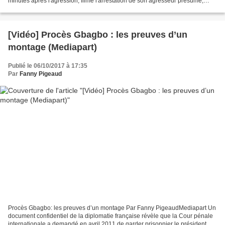
minutes après l'agression, filme l'arrestation de son agresseur présumé,
devant la maison de Amar Saâdani à Neuilly-sur-Seine....
[Vidéo] Procès Gbagbo : les preuves d’un
montage (Mediapart)
Publié le 06/10/2017 à 17:35
Par
Fanny Pigeaud
Procès Gbagbo: les preuves d’un montage Par Fanny PigeaudMediapart Un
document confidentiel de la diplomatie française révèle que la Cour pénale
internationale a demandé en avril 2011 de garder prisonnier le président de