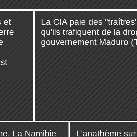
 et
La CIA paie des "traîtres
erre
qu'ils trafiquent de la dr
e
gouvernement Maduro (T
st
sme. La Namibie
L'anathème sur