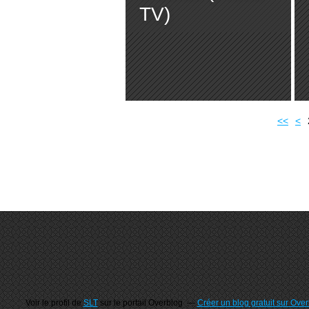
TV)
<<
<
Voir le profil de
SLT
sur le portail Overblog
Créer un blog gratuit sur Ove