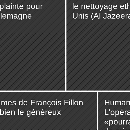
plainte pour
le nettoyage et
Allemagne
Unis (Al Jazeer
umes de François Fillon
Human 
 bien le généreux
L'opér
«pourra