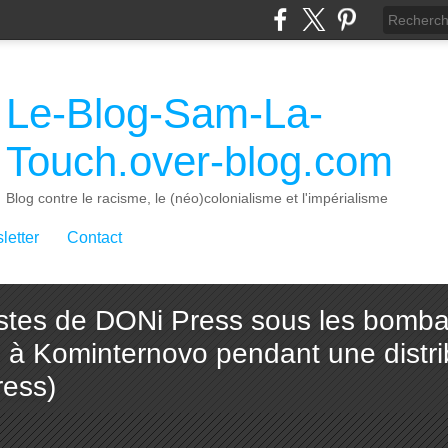
Le-Blog-Sam-La-
Touch.over-blog.com
Blog contre le racisme, le (néo)colonialisme et l'impérialisme
letter
Contact
listes de DONi Press sous les bomb
 à Kominternovo pendant une distri
ress)