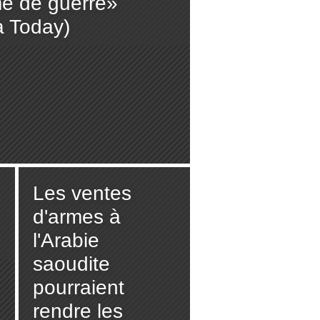
me de guerre»
a Today)
Les ventes
d'armes à
l'Arabie
saoudite
pourraient
rendre les