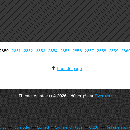
2800
2810
2820
2830
2840
2850
2851
2852
2853
2854
2855
2856
2857
2858
2859
286
Haut de page
Theme: Autofocus © 2026 - Hébergé par
Overblog
rblog
Top articles
Contact
Signaler un abus
C.G.U.
Rémunération e