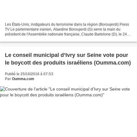
Les États-Unis, instigateurs du terrorisme dans la région (Boroujerdi) Press
TV Le parlementaire iranien, Alaedine Boroujerdi (G) serre la main du
président de l'Assemblée nationale française, Claude Bartolone (D), le 24
octobre 2016, à Paris. @claudebartolone...
Le conseil municipal d’Ivry sur Seine vote pour
le boycott des produits israéliens (Oumma.com)
Publié le 25/10/2016 à 07:53
Par
Oumma.com