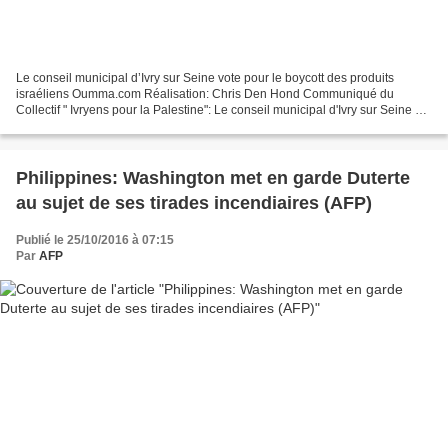
Le conseil municipal d’Ivry sur Seine vote pour le boycott des produits
israéliens Oumma.com Réalisation: Chris Den Hond Communiqué du
Collectif " Ivryens pour la Palestine": Le conseil municipal d'Ivry sur Seine a
adopté le 20 octobre 2016 un vœu appelant...
Philippines: Washington met en garde Duterte
au sujet de ses tirades incendiaires (AFP)
Publié le 25/10/2016 à 07:15
Par
AFP