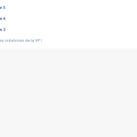
e 5
e 4
e 3
s créatrices de la VF !
e 2
e 1
e Mektoub My Love arrive enfin ! Rencontre avec Shaïn Boumedine et Sal
i : après Toni en famille
elle réalise le bouleversant Dites lui que je l'aime
ais ! Rencontre autour de Vie privée de Rebecca Zlotowski
 de Marguerite, Grave... Rencontre avec Ella Rumpf
 Les Rêveurs, un film intime sur la santé mentale